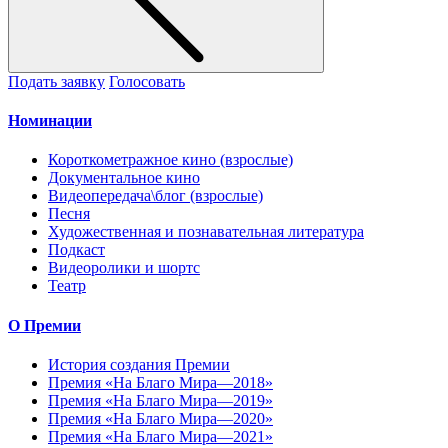
Подать заявку
Голосовать
Номинации
Короткометражное кино (взрослые)
Документальное кино
Видеопередача\блог (взрослые)
Песня
Художественная и познавательная литература
Подкаст
Видеоролики и шортс
Театр
О Премии
История создания Премии
Премия «На Благо Мира—2018»
Премия «На Благо Мира—2019»
Премия «На Благо Мира—2020»
Премия «На Благо Мира—2021»