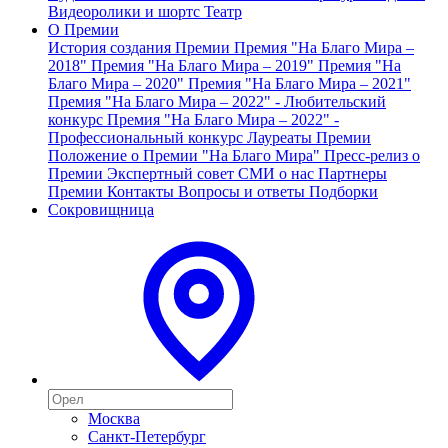
Видеоролики и шортс
Театр
О Премии
История создания Премии
Премия "На Благо Мира –
2018"
Премия "На Благо Мира – 2019"
Премия "На
Благо Мира – 2020"
Премия "На Благо Мира – 2021"
Премия "На Благо Мира – 2022" - Любительский
конкурс
Премия "На Благо Мира – 2022" -
Профессиональный конкурс
Лауреаты Премии
Положение о Премии "На Благо Мира"
Пресс-релиз о
Премии
Экспертный совет
СМИ о нас
Партнеры
Премии
Контакты
Вопросы и ответы
Подборки
Сокровищница
Москва
Санкт-Петербург