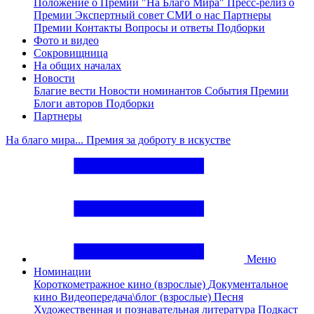
Положение о Премии "На Благо Мира"
Пресс-релиз о
Премии
Экспертный совет
СМИ о нас
Партнеры
Премии
Контакты
Вопросы и ответы
Подборки
Фото и видео
Сокровищница
На общих началах
Новости
Благие вести
Новости номинантов
События Премии
Блоги авторов
Подборки
Партнеры
На благо мира... Премия за доброту в искустве
Меню
Номинации
Короткометражное кино (взрослые)
Документальное
кино
Видеопередача\блог (взрослые)
Песня
Художественная и познавательная литература
Подкаст