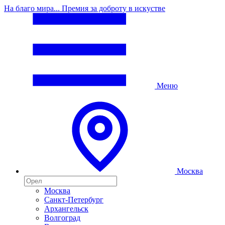
На благо мира... Премия за доброту в искустве
Меню
Москва
Москва
Санкт-Петербург
Архангельск
Волгоград