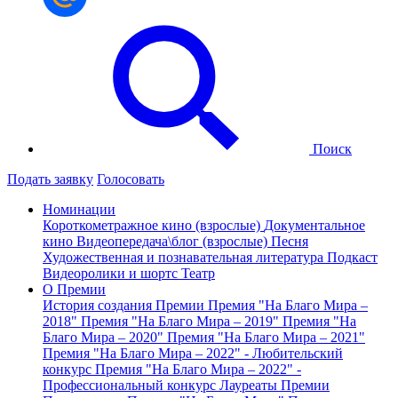
Поиск
Подать заявку
Голосовать
Номинации
Короткометражное кино (взрослые)
Документальное
кино
Видеопередача\блог (взрослые)
Песня
Художественная и познавательная литература
Подкаст
Видеоролики и шортс
Театр
О Премии
История создания Премии
Премия "На Благо Мира –
2018"
Премия "На Благо Мира – 2019"
Премия "На
Благо Мира – 2020"
Премия "На Благо Мира – 2021"
Премия "На Благо Мира – 2022" - Любительский
конкурс
Премия "На Благо Мира – 2022" -
Профессиональный конкурс
Лауреаты Премии