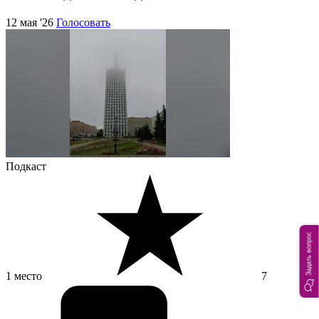
12 мая '26
Голосовать
Подкаст
Задать вопрос
1 место
7