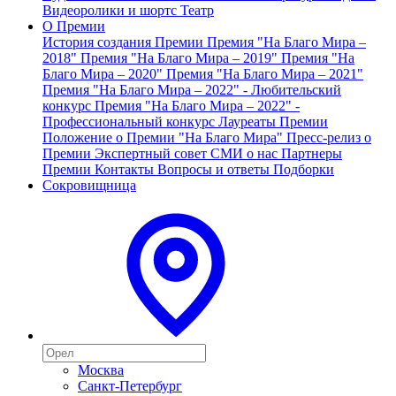
Видеоролики и шортс
Театр
О Премии
История создания Премии
Премия "На Благо Мира –
2018"
Премия "На Благо Мира – 2019"
Премия "На
Благо Мира – 2020"
Премия "На Благо Мира – 2021"
Премия "На Благо Мира – 2022" - Любительский
конкурс
Премия "На Благо Мира – 2022" -
Профессиональный конкурс
Лауреаты Премии
Положение о Премии "На Благо Мира"
Пресс-релиз о
Премии
Экспертный совет
СМИ о нас
Партнеры
Премии
Контакты
Вопросы и ответы
Подборки
Сокровищница
Москва
Санкт-Петербург