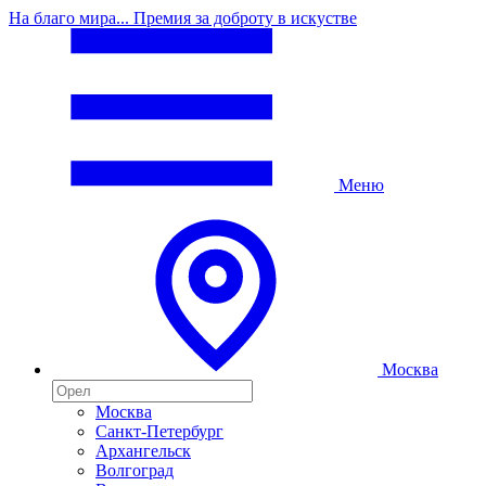
На благо мира... Премия за доброту в искустве
Меню
Москва
Москва
Санкт-Петербург
Архангельск
Волгоград