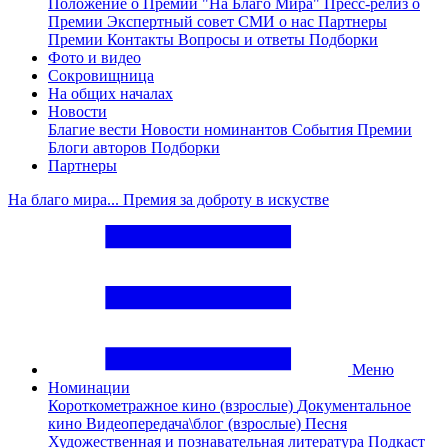
Положение о Премии "На Благо Мира"
Пресс-релиз о
Премии
Экспертный совет
СМИ о нас
Партнеры
Премии
Контакты
Вопросы и ответы
Подборки
Фото и видео
Сокровищница
На общих началах
Новости
Благие вести
Новости номинантов
События Премии
Блоги авторов
Подборки
Партнеры
На благо мира... Премия за доброту в искустве
Меню
Номинации
Короткометражное кино (взрослые)
Документальное
кино
Видеопередача\блог (взрослые)
Песня
Художественная и познавательная литература
Подкаст