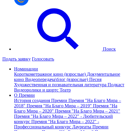
Поиск
Подать заявку
Голосовать
Номинации
Короткометражное кино (взрослые)
Документальное
кино
Видеопередача\блог (взрослые)
Песня
Художественная и познавательная литература
Подкаст
Видеоролики и шортс
Театр
О Премии
История создания Премии
Премия "На Благо Мира –
2018"
Премия "На Благо Мира – 2019"
Премия "На
Благо Мира – 2020"
Премия "На Благо Мира – 2021"
Премия "На Благо Мира – 2022" - Любительский
конкурс
Премия "На Благо Мира – 2022" -
Профессиональный конкурс
Лауреаты Премии