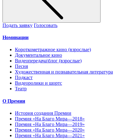
Подать заявку
Голосовать
Номинации
Короткометражное кино (взрослые)
Документальное кино
Видеопередача\блог (взрослые)
Песня
Художественная и познавательная литература
Подкаст
Видеоролики и шортс
Театр
О Премии
История создания Премии
Премия «На Благо Мира—2018»
Премия «На Благо Мира—2019»
Премия «На Благо Мира—2020»
Премия «На Благо Мира—2021»