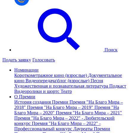
Поиск
Подать заявку
Голосовать
Номинации
Короткометражное кино (взрослые)
Документальное
кино
Видеопередача\блог (взрослые)
Песня
Художественная и познавательная литература
Подкаст
Видеоролики и шортс
Театр
О Премии
История создания Премии
Премия "На Благо Мира –
2018"
Премия "На Благо Мира – 2019"
Премия "На
Благо Мира – 2020"
Премия "На Благо Мира – 2021"
Премия "На Благо Мира – 2022" - Любительский
конкурс
Премия "На Благо Мира – 2022" -
Профессиональный конкурс
Лауреаты Премии