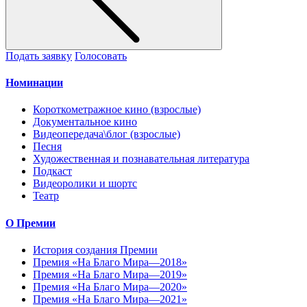
Подать заявку
Голосовать
Номинации
Короткометражное кино (взрослые)
Документальное кино
Видеопередача\блог (взрослые)
Песня
Художественная и познавательная литература
Подкаст
Видеоролики и шортс
Театр
О Премии
История создания Премии
Премия «На Благо Мира—2018»
Премия «На Благо Мира—2019»
Премия «На Благо Мира—2020»
Премия «На Благо Мира—2021»