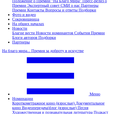
Положение о Премии "На Благо Мира"
Пресс-релиз о
Премии
Экспертный совет
СМИ о нас
Партнеры
Премии
Контакты
Вопросы и ответы
Подборки
Фото и видео
Сокровищница
На общих началах
Новости
Благие вести
Новости номинантов
События Премии
Блоги авторов
Подборки
Партнеры
На благо мира... Премия за доброту в искустве
Меню
Номинации
Короткометражное кино (взрослые)
Документальное
кино
Видеопередача\блог (взрослые)
Песня
Художественная и познавательная литература
Подкаст