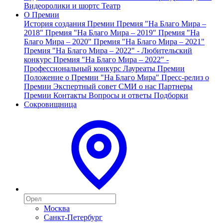
Видеоролики и шортс
Театр
О Премии
История создания Премии
Премия "На Благо Мира –
2018"
Премия "На Благо Мира – 2019"
Премия "На
Благо Мира – 2020"
Премия "На Благо Мира – 2021"
Премия "На Благо Мира – 2022" - Любительский
конкурс
Премия "На Благо Мира – 2022" -
Профессиональный конкурс
Лауреаты Премии
Положение о Премии "На Благо Мира"
Пресс-релиз о
Премии
Экспертный совет
СМИ о нас
Партнеры
Премии
Контакты
Вопросы и ответы
Подборки
Сокровищница
Москва
Санкт-Петербург