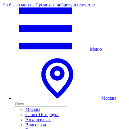
На благо мира... Премия за доброту в искустве
Меню
Москва
Москва
Санкт-Петербург
Архангельск
Волгоград