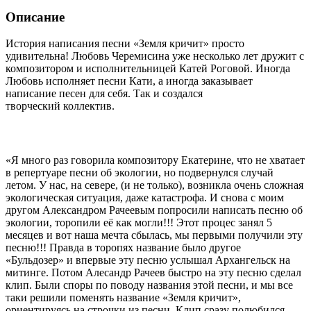
Описание
История написания песни «Земля кричит» просто
удивительна! Любовь Черемисина уже несколько лет дружит с
композитором и исполнительницей Катей Роговой. Иногда
Любовь исполняет песни Кати, а иногда заказывает
написание песен для себя. Так и создался
творческий коллектив.
«Я много раз говорила композитору Екатерине, что не хватает
в репертуаре песни об экологии, но подвернулся случай
летом. У нас, на севере, (и не только), возникла очень сложная
экологическая ситуация, даже катастрофа. И снова с моим
другом Александром Рачеевым попросили написать песню об
экологии, торопили её как могли!!! Этот процес занял 5
месяцев и вот наша мечта сбылась, мы первыми получили эту
песню!!! Правда в торопях название было другое
«Бульдозер» и впервые эту песню услышал Архангельск на
митинге. Потом Алесандр Рачеев быстро на эту песню сделал
клип. Были споры по поводу названия этой песни, и мы все
таки решили поменять название «Земля кричит»,
ориентируясь на строчки из песни. Клип сразу полюбился