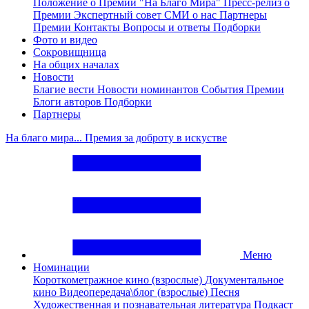
Положение о Премии "На Благо Мира"
Пресс-релиз о
Премии
Экспертный совет
СМИ о нас
Партнеры
Премии
Контакты
Вопросы и ответы
Подборки
Фото и видео
Сокровищница
На общих началах
Новости
Благие вести
Новости номинантов
События Премии
Блоги авторов
Подборки
Партнеры
На благо мира... Премия за доброту в искустве
Меню
Номинации
Короткометражное кино (взрослые)
Документальное
кино
Видеопередача\блог (взрослые)
Песня
Художественная и познавательная литература
Подкаст