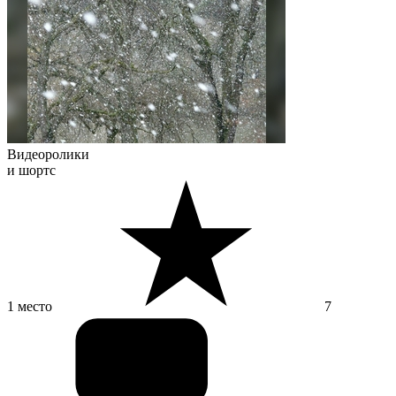
Видеоролики
и шортс
1 место
7