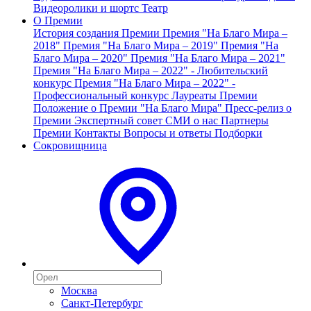
Видеоролики и шортс
Театр
О Премии
История создания Премии
Премия "На Благо Мира –
2018"
Премия "На Благо Мира – 2019"
Премия "На
Благо Мира – 2020"
Премия "На Благо Мира – 2021"
Премия "На Благо Мира – 2022" - Любительский
конкурс
Премия "На Благо Мира – 2022" -
Профессиональный конкурс
Лауреаты Премии
Положение о Премии "На Благо Мира"
Пресс-релиз о
Премии
Экспертный совет
СМИ о нас
Партнеры
Премии
Контакты
Вопросы и ответы
Подборки
Сокровищница
Москва
Санкт-Петербург