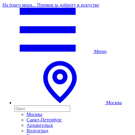
На благо мира... Премия за доброту в искустве
Меню
Москва
Москва
Санкт-Петербург
Архангельск
Волгоград