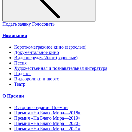
Подать заявку
Голосовать
Номинации
Короткометражное кино (взрослые)
Документальное кино
Видеопередача\блог (взрослые)
Песня
Художественная и познавательная литература
Подкаст
Видеоролики и шортс
Театр
О Премии
История создания Премии
Премия «На Благо Мира—2018»
Премия «На Благо Мира—2019»
Премия «На Благо Мира—2020»
Премия «На Благо Мира—2021»