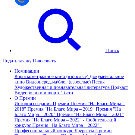
Поиск
Подать заявку
Голосовать
Номинации
Короткометражное кино (взрослые)
Документальное
кино
Видеопередача\блог (взрослые)
Песня
Художественная и познавательная литература
Подкаст
Видеоролики и шортс
Театр
О Премии
История создания Премии
Премия "На Благо Мира –
2018"
Премия "На Благо Мира – 2019"
Премия "На
Благо Мира – 2020"
Премия "На Благо Мира – 2021"
Премия "На Благо Мира – 2022" - Любительский
конкурс
Премия "На Благо Мира – 2022" -
Профессиональный конкурс
Лауреаты Премии