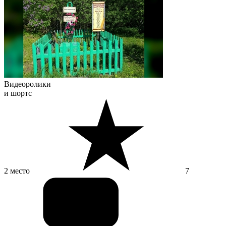
Видеоролики
и шортс
2 место
7