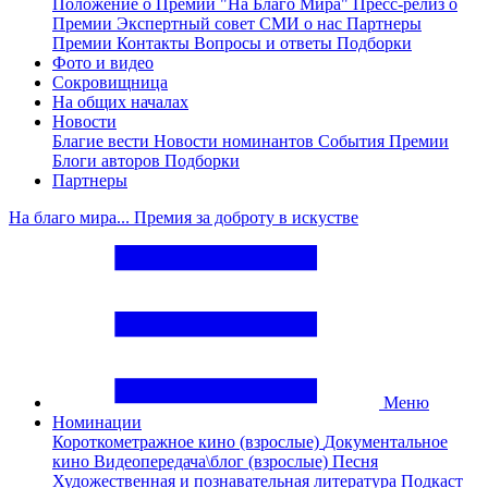
Положение о Премии "На Благо Мира"
Пресс-релиз о
Премии
Экспертный совет
СМИ о нас
Партнеры
Премии
Контакты
Вопросы и ответы
Подборки
Фото и видео
Сокровищница
На общих началах
Новости
Благие вести
Новости номинантов
События Премии
Блоги авторов
Подборки
Партнеры
На благо мира... Премия за доброту в искустве
Меню
Номинации
Короткометражное кино (взрослые)
Документальное
кино
Видеопередача\блог (взрослые)
Песня
Художественная и познавательная литература
Подкаст