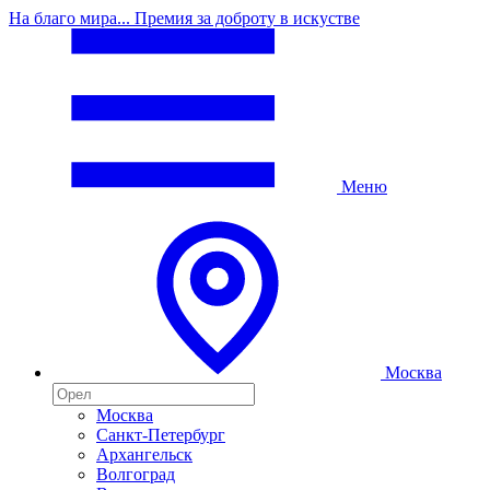
На благо мира... Премия за доброту в искустве
Меню
Москва
Москва
Санкт-Петербург
Архангельск
Волгоград