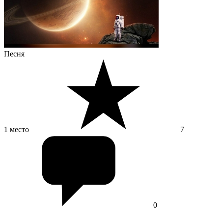
Песня
1 место
7
0