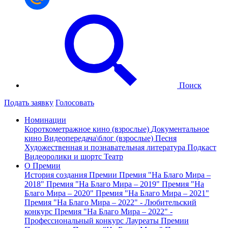
Поиск
Подать заявку
Голосовать
Номинации
Короткометражное кино (взрослые)
Документальное
кино
Видеопередача\блог (взрослые)
Песня
Художественная и познавательная литература
Подкаст
Видеоролики и шортс
Театр
О Премии
История создания Премии
Премия "На Благо Мира –
2018"
Премия "На Благо Мира – 2019"
Премия "На
Благо Мира – 2020"
Премия "На Благо Мира – 2021"
Премия "На Благо Мира – 2022" - Любительский
конкурс
Премия "На Благо Мира – 2022" -
Профессиональный конкурс
Лауреаты Премии