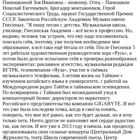
Панюшкиной Зоя Ивановна – инженер. Отец – Панюшкин
Николай Евгеньевич, бригадир монтажников, Герой
Социалистического Труда, лауреат Государственной Премии
СССР. Закончила Российскую Академию Музыки имени
Гнесиных. "Я пишу песни с детства. Музыкальная школа,
училище, Гнесинская Академия – всё вело в профессию. Но,
видимо, человек так устроен, что ему надо посомневаться,
поискать себя, поэтому, уже получив необходимое мне
образование, я всё-таки ещё бегала от себя. После Гнесинки 5
лет работала художественным руководителем хора «Русь», а
потом было долгое испытание себя и проверка разнообразных
экспериментах: рекламное агентство, музыкальная редакция
ВГТРК, телекомпания «Яуза», участие в съёмках
музыкального телефильма, 3-летняя жизнь на Тайване с
изучением китайского языка в университете, с работой на
Международном радио Тайбэя и тайваньском телевидении.
По возвращении с Тайваня был неожиданный уход в
компьютерный бизнес директором по маркетингу
Российского представительства компании GIGABYTE. И вот
это уже была последняя точка, когда я смогла понять,
поверить, что мне всё равно, как это будет дальше, но я хочу
только петь. Ничто другое не наполняет моё сердце радостью
так, как песня. И вот уже в 2013 году я начала, как продюсер,
организовывать свои сольные концерты (Центральный Дом
Журналиста, театр Школа современной пьесы, Центр