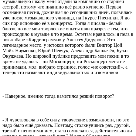
музыкальную школу меня отдали за компанию со старшей
сестрой, потому что пианино всё равно куплено. Первая
осознанная песня, дожившая до сегодняшних дней, появилась
уже после музыкального училища, на I курсе Гнесинки. Я до
сих пор исполняю её в концертах. Тогда я писала «белый
блюз», но все мои творческие опыты шли вразрез с тем, что
происходило в музыке в то время. Эстетам нравилось: я пела в
рок-кабаре «Кардиограмма» у Алексея Дидурова. Это
легендарное место, у истоков которого были Виктор Цой,
Майк Науменко, Юрий Шевчук, Александр Башлачёв, Булат
Окуджава. Но широкой публике представить мои песни в то
время не удалось – ни Москонцерт, ни Росконцерт меня не
принимали, мол, вибрато странное, голос «не советский», а
теперь это называют индивидуальностью и изюминкой.
- Наверное, именно тогда наметился резкий поворот?
- Я чувствовала в себе силу, творческие возможности, но это
надо было ещё доказать. Поэтому, столкнувшись раз, другой,
третий с непониманием, стала сомневаться, действительно ли