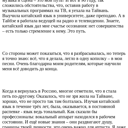
музыка и сцена – это мой путь? И вот в 96 году, так
сложились обстоятельства, что, оставив работу в
музыкальных программах на ТВ, я уехала на Тайвань.
Выучила китайский язык в университете, даже преподаю. А в
Тайбэе я работала ведущей на радио и телевидении. Знаете,
китайский язык дал мне счастье осознания: нет совершенства
– есть только стремление к нему. Это путь.
Со стороны может показаться, что я разбрасывалась, но теперь
я точно знаю: всё, что я делала, легло в одну копилку – в мои
песни. Очень благодарна моим родителям, которые научили
меня всё доводить до конца.
Когда я вернулась в Россию, многие отметили, что я стала
петь по-другому. Оказалось, что не зря жила на Тайване,
хорошо, что не просто так там болталась. Изучая китайский
язык в течение трёх лет, была, оказывается, в постоянной
распевке - язык ведь тональный. Как сказали бы
профессионалы: вокальный аппарат находился в рабочем
состоянии. И ещё новые знания – они раздвигают душу,
границы твоей личности, что очень важно для артиста. Я даже