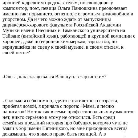
иронией к древним предсказателям, но свою дорогу
композитор, поэт, певица Ольга Панюшкина преодолевает
именно так: порывисто, огненно, с огромным трудолюбием и
упорством. Да и чего можно ждать от выпускницы
дирижёрско-хорового факультета Российской Академии
Музыки имени Гнесиных и Тамканского университета на
Тайване (китайский язык), работающей в крупной компании с
хорошей, даже по европейским меркам, зарплатой, но
вернувшейся на сцену к своей музыке, к своим стихам, к
своей песне?
-Ольга, как складывался Ваш путь в «артистки»?
- Сколько я себя помню, где-то с пятилетнего возраста,
прибегая домой, я кричала с порога: «Мама, я песню
написала»! Но так как в семье профессиональных музыкантов
нет, никто серьёзно к этому не относился. Есть среди
семейных преданий история про бабушку, которую чуть не
взяли в хор имени Пятницкого, но мне приходилось всегда
доказывать, что я имею право быть певицей. А в