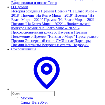
Видеоролики и шортс
Театр
О Премии
История создания Премии
Премия "На Благо Мира –
2018"
Премия "На Благо Мира – 2019"
Премия "На
Благо Мира – 2020"
Премия "На Благо Мира – 2021"
Премия "На Благо Мира – 2022" - Любительский
конкурс
Премия "На Благо Мира – 2022" -
Профессиональный конкурс
Лауреаты Премии
Положение о Премии "На Благо Мира"
Пресс-релиз о
Премии
Экспертный совет
СМИ о нас
Партнеры
Премии
Контакты
Вопросы и ответы
Подборки
Сокровищница
Москва
Санкт-Петербург