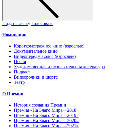
Подать заявку
Голосовать
Номинации
Короткометражное кино (взрослые)
Документальное кино
Видеопередача\блог (взрослые)
Песня
Художественная и познавательная литература
Подкаст
Видеоролики и шортс
Театр
О Премии
История создания Премии
Премия «На Благо Мира—2018»
Премия «На Благо Мира—2019»
Премия «На Благо Мира—2020»
Премия «На Благо Мира—2021»