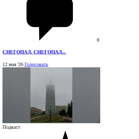
0
СНЕГОПАД, СНЕГОПАД...
12 мая '26
Голосовать
Подкаст