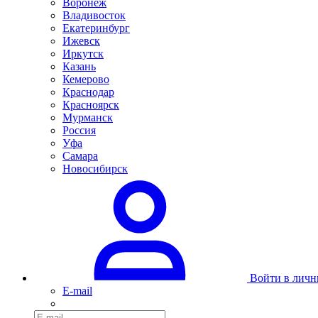
Воронеж
Владивосток
Екатеринбург
Ижевск
Иркутск
Казань
Кемерово
Краснодар
Красноярск
Мурманск
Россия
Уфа
Самара
Новосибирск
Войти в личн
E-mail