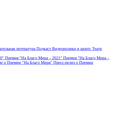
ательная литература
Подкаст
Видеоролики и шортс
Театр
20"
Премия "На Благо Мира – 2021"
Премия "На Благо Мира –
е о Премии "На Благо Мира"
Пресс-релиз о Премии