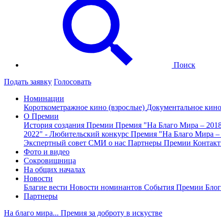
Поиск
Подать заявку
Голосовать
Номинации
Короткометражное кино (взрослые)
Документальное кин
О Премии
История создания Премии
Премия "На Благо Мира – 201
2022" - Любительский конкурс
Премия "На Благо Мира –
Экспертный совет
СМИ о нас
Партнеры Премии
Контак
Фото и видео
Сокровищница
На общих началах
Новости
Благие вести
Новости номинантов
События Премии
Блог
Партнеры
На благо мира... Премия за доброту в искустве