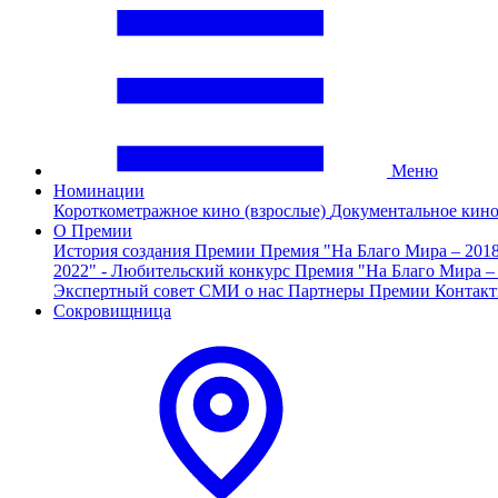
Меню
Номинации
Короткометражное кино (взрослые)
Документальное кин
О Премии
История создания Премии
Премия "На Благо Мира – 201
2022" - Любительский конкурс
Премия "На Благо Мира –
Экспертный совет
СМИ о нас
Партнеры Премии
Контак
Сокровищница