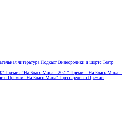
ательная литература
Подкаст
Видеоролики и шортс
Театр
20"
Премия "На Благо Мира – 2021"
Премия "На Благо Мира –
е о Премии "На Благо Мира"
Пресс-релиз о Премии