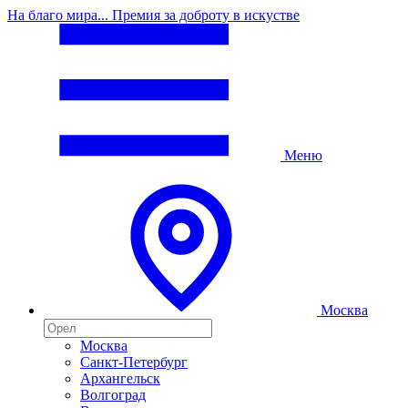
На благо мира... Премия за доброту в искустве
Меню
Москва
Москва
Санкт-Петербург
Архангельск
Волгоград