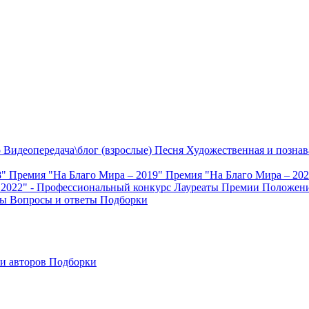
о
Видеопередача\блог (взрослые)
Песня
Художественная и познав
8"
Премия "На Благо Мира – 2019"
Премия "На Благо Мира – 20
 2022" - Профессиональный конкурс
Лауреаты Премии
Положени
ты
Вопросы и ответы
Подборки
и авторов
Подборки