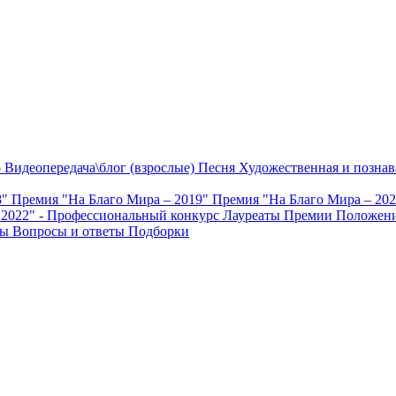
о
Видеопередача\блог (взрослые)
Песня
Художественная и познав
8"
Премия "На Благо Мира – 2019"
Премия "На Благо Мира – 20
 2022" - Профессиональный конкурс
Лауреаты Премии
Положени
ты
Вопросы и ответы
Подборки