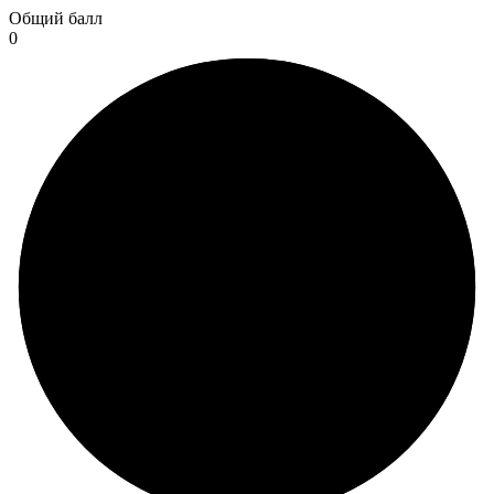
Общий балл
0