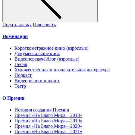
Подать заявку
Голосовать
Номинации
Короткометражное кино (взрослые)
Документальное кино
Видеопередача\блог (взрослые)
Песня
Художественная и познавательная литература
Подкаст
Видеоролики и шортс
Театр
О Премии
История создания Премии
Премия «На Благо Мира—2018»
Премия «На Благо Мира—2019»
Премия «На Благо Мира—2020»
Премия «На Благо Мира—2021»