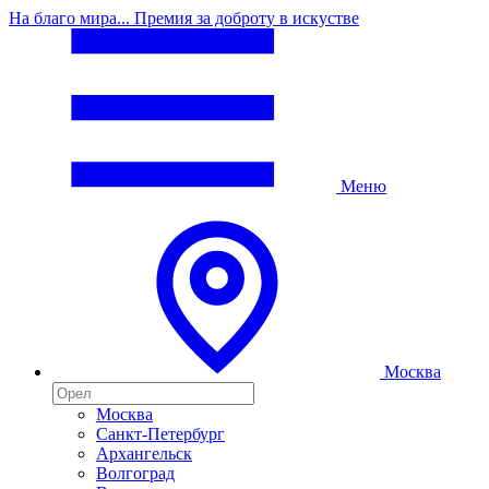
На благо мира... Премия за доброту в искустве
Меню
Москва
Москва
Санкт-Петербург
Архангельск
Волгоград