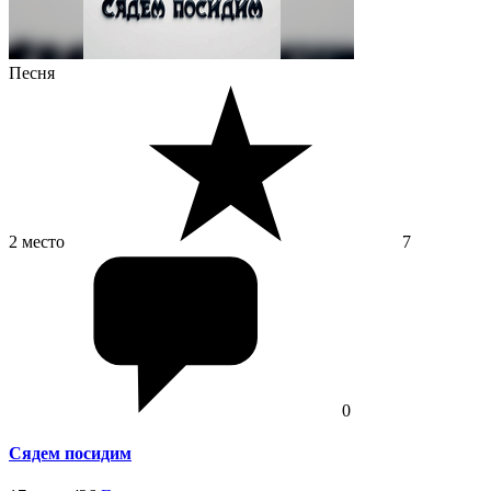
Песня
2 место
7
0
Сядем посидим