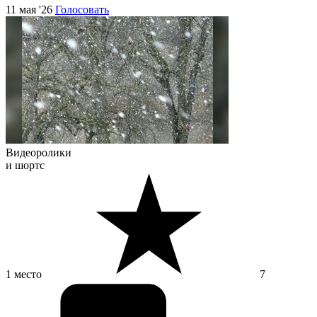
11 мая '26
Голосовать
Видеоролики
и шортс
1 место
7