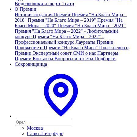
Видеоролики и шортс
Театр
О Премии
История создания Премии
Премия "На Благо Мира –
2018"
Премия "На Благо Мира – 2019"
Премия "На
Благо Мира – 2020"
Премия "На Благо Мира – 2021"
Премия "На Благо Мира – 2022" - Любительский
конкурс
Премия "На Благо Мира – 2022" -
Профессиональный конкурс
Лауреаты Премии
Положение о Премии "На Благо Мира"
Пресс-релиз о
Премии
Экспертный совет
СМИ о нас
Партнеры
Премии
Контакты
Вопросы и ответы
Подборки
Сокровищница
Москва
Санкт-Петербург