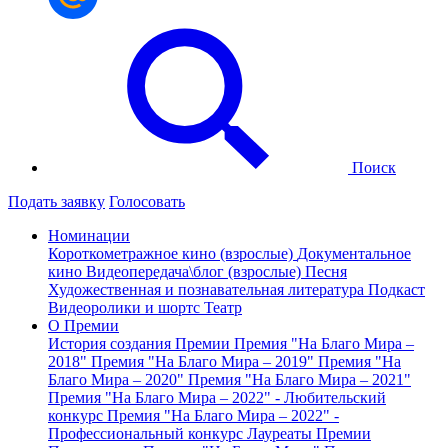
Поиск
Подать заявку
Голосовать
Номинации
Короткометражное кино (взрослые)
Документальное
кино
Видеопередача\блог (взрослые)
Песня
Художественная и познавательная литература
Подкаст
Видеоролики и шортс
Театр
О Премии
История создания Премии
Премия "На Благо Мира –
2018"
Премия "На Благо Мира – 2019"
Премия "На
Благо Мира – 2020"
Премия "На Благо Мира – 2021"
Премия "На Благо Мира – 2022" - Любительский
конкурс
Премия "На Благо Мира – 2022" -
Профессиональный конкурс
Лауреаты Премии