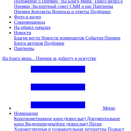
Положение о Премии "На Благо Мира"
Пресс-релиз о
Премии
Экспертный совет
СМИ о нас
Партнеры
Премии
Контакты
Вопросы и ответы
Подборки
Фото и видео
Сокровищница
На общих началах
Новости
Благие вести
Новости номинантов
События Премии
Блоги авторов
Подборки
Партнеры
На благо мира... Премия за доброту в искустве
Меню
Номинации
Короткометражное кино (взрослые)
Документальное
кино
Видеопередача\блог (взрослые)
Песня
Художественная и познавательная литература
Подкаст