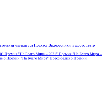
ательная литература
Подкаст
Видеоролики и шортс
Театр
20"
Премия "На Благо Мира – 2021"
Премия "На Благо Мира –
е о Премии "На Благо Мира"
Пресс-релиз о Премии