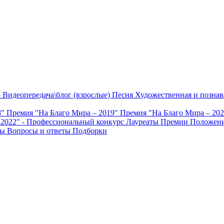
о
Видеопередача\блог (взрослые)
Песня
Художественная и познав
8"
Премия "На Благо Мира – 2019"
Премия "На Благо Мира – 20
 2022" - Профессиональный конкурс
Лауреаты Премии
Положени
ты
Вопросы и ответы
Подборки