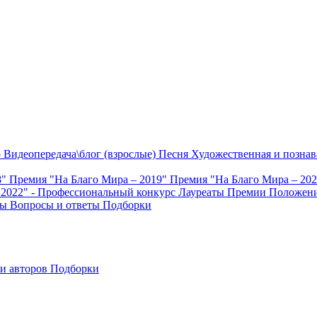
о
Видеопередача\блог (взрослые)
Песня
Художественная и познав
8"
Премия "На Благо Мира – 2019"
Премия "На Благо Мира – 20
 2022" - Профессиональный конкурс
Лауреаты Премии
Положени
ты
Вопросы и ответы
Подборки
и авторов
Подборки