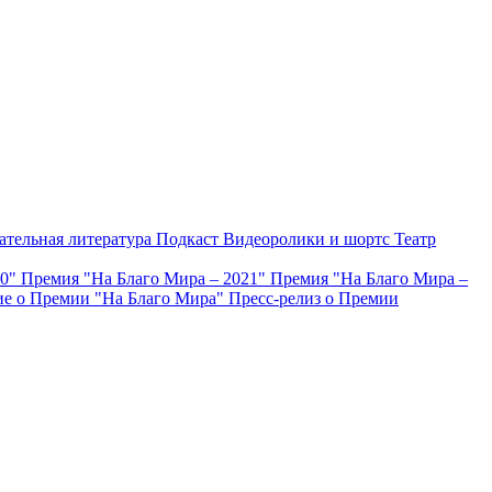
ательная литература
Подкаст
Видеоролики и шортс
Театр
20"
Премия "На Благо Мира – 2021"
Премия "На Благо Мира –
е о Премии "На Благо Мира"
Пресс-релиз о Премии