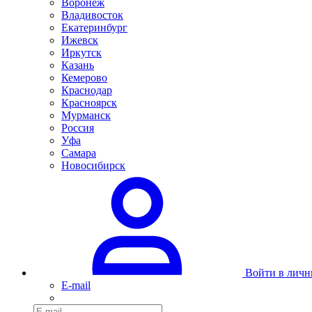
Воронеж
Владивосток
Екатеринбург
Ижевск
Иркутск
Казань
Кемерово
Краснодар
Красноярск
Мурманск
Россия
Уфа
Самара
Новосибирск
Войти в личн
E-mail