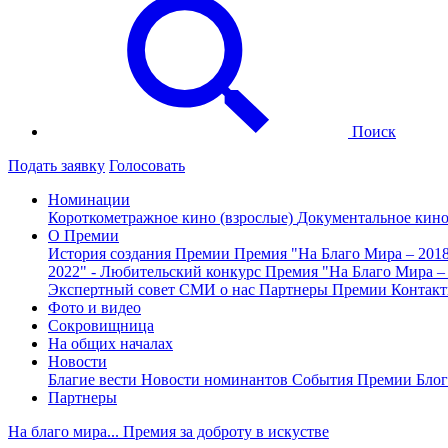
Поиск
Подать заявку
Голосовать
Номинации
Короткометражное кино (взрослые)
Документальное кин
О Премии
История создания Премии
Премия "На Благо Мира – 201
2022" - Любительский конкурс
Премия "На Благо Мира –
Экспертный совет
СМИ о нас
Партнеры Премии
Контак
Фото и видео
Сокровищница
На общих началах
Новости
Благие вести
Новости номинантов
События Премии
Блог
Партнеры
На благо мира... Премия за доброту в искустве