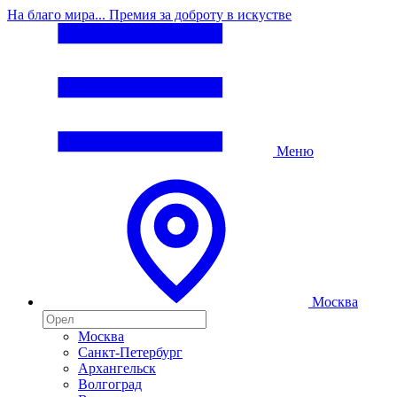
На благо мира... Премия за доброту в искустве
Меню
Москва
Москва
Санкт-Петербург
Архангельск
Волгоград