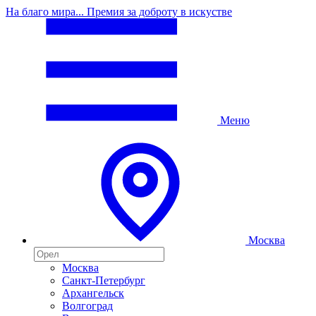
На благо мира... Премия за доброту в искустве
Меню
Москва
Москва
Санкт-Петербург
Архангельск
Волгоград