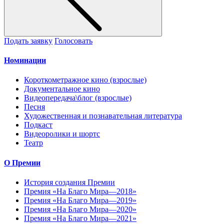
Подать заявку
Голосовать
Номинации
Короткометражное кино (взрослые)
Документальное кино
Видеопередача\блог (взрослые)
Песня
Художественная и познавательная литература
Подкаст
Видеоролики и шортс
Театр
О Премии
История создания Премии
Премия «На Благо Мира—2018»
Премия «На Благо Мира—2019»
Премия «На Благо Мира—2020»
Премия «На Благо Мира—2021»