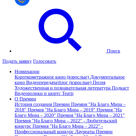
Поиск
Подать заявку
Голосовать
Номинации
Короткометражное кино (взрослые)
Документальное
кино
Видеопередача\блог (взрослые)
Песня
Художественная и познавательная литература
Подкаст
Видеоролики и шортс
Театр
О Премии
История создания Премии
Премия "На Благо Мира –
2018"
Премия "На Благо Мира – 2019"
Премия "На
Благо Мира – 2020"
Премия "На Благо Мира – 2021"
Премия "На Благо Мира – 2022" - Любительский
конкурс
Премия "На Благо Мира – 2022" -
Профессиональный конкурс
Лауреаты Премии