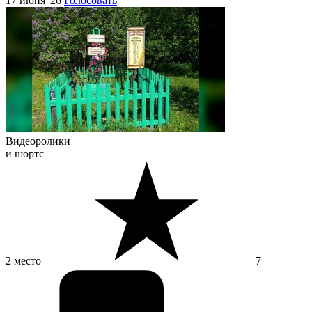
17 июня '26
Голосовать
Видеоролики
и шортс
2 место
7