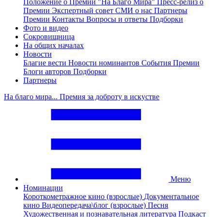
Положение о Премии "На Благо Мира"
Пресс-релиз о
Премии
Экспертный совет
СМИ о нас
Партнеры
Премии
Контакты
Вопросы и ответы
Подборки
Фото и видео
Сокровищница
На общих началах
Новости
Благие вести
Новости номинантов
События Премии
Блоги авторов
Подборки
Партнеры
На благо мира... Премия за доброту в искустве
Меню
Номинации
Короткометражное кино (взрослые)
Документальное
кино
Видеопередача\блог (взрослые)
Песня
Художественная и познавательная литература
Подкаст