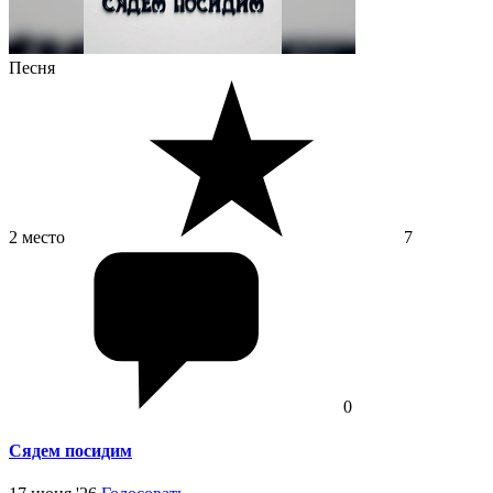
Песня
2 место
7
0
Сядем посидим