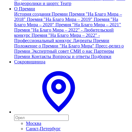
Видеоролики и шортс
Театр
О Премии
История создания Премии
Премия "На Благо Мира –
2018"
Премия "На Благо Мира – 2019"
Премия "На
Благо Мира – 2020"
Премия "На Благо Мира – 2021"
Премия "На Благо Мира – 2022" - Любительский
конкурс
Премия "На Благо Мира – 2022" -
Профессиональный конкурс
Лауреаты Премии
Положение о Премии "На Благо Мира"
Пресс-релиз о
Премии
Экспертный совет
СМИ о нас
Партнеры
Премии
Контакты
Вопросы и ответы
Подборки
Сокровищница
Москва
Санкт-Петербург