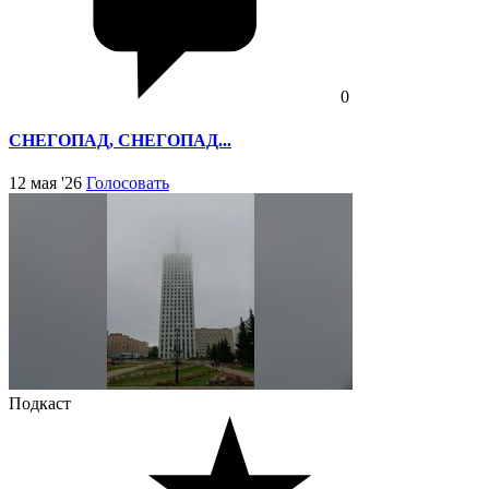
0
СНЕГОПАД, СНЕГОПАД...
12 мая '26
Голосовать
Подкаст