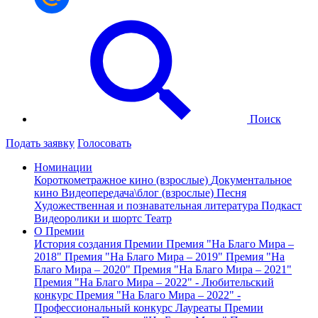
Поиск
Подать заявку
Голосовать
Номинации
Короткометражное кино (взрослые)
Документальное
кино
Видеопередача\блог (взрослые)
Песня
Художественная и познавательная литература
Подкаст
Видеоролики и шортс
Театр
О Премии
История создания Премии
Премия "На Благо Мира –
2018"
Премия "На Благо Мира – 2019"
Премия "На
Благо Мира – 2020"
Премия "На Благо Мира – 2021"
Премия "На Благо Мира – 2022" - Любительский
конкурс
Премия "На Благо Мира – 2022" -
Профессиональный конкурс
Лауреаты Премии