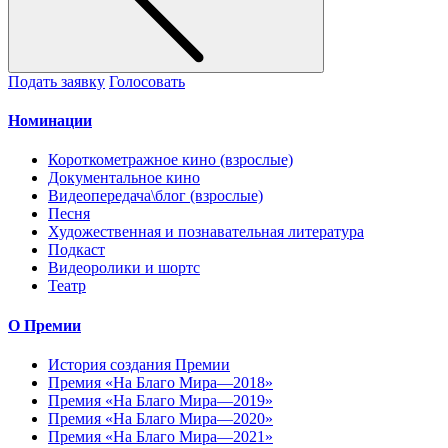
Подать заявку
Голосовать
Номинации
Короткометражное кино (взрослые)
Документальное кино
Видеопередача\блог (взрослые)
Песня
Художественная и познавательная литература
Подкаст
Видеоролики и шортс
Театр
О Премии
История создания Премии
Премия «На Благо Мира—2018»
Премия «На Благо Мира—2019»
Премия «На Благо Мира—2020»
Премия «На Благо Мира—2021»