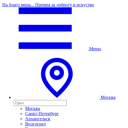
На благо мира... Премия за доброту в искустве
Меню
Москва
Москва
Санкт-Петербург
Архангельск
Волгоград