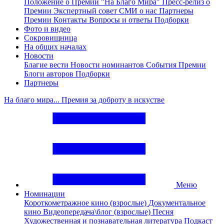
Положение о Премии "На Благо Мира"
Пресс-релиз о
Премии
Экспертный совет
СМИ о нас
Партнеры
Премии
Контакты
Вопросы и ответы
Подборки
Фото и видео
Сокровищница
На общих началах
Новости
Благие вести
Новости номинантов
События Премии
Блоги авторов
Подборки
Партнеры
На благо мира... Премия за доброту в искустве
Меню
Номинации
Короткометражное кино (взрослые)
Документальное
кино
Видеопередача\блог (взрослые)
Песня
Художественная и познавательная литература
Подкаст