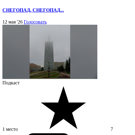
СНЕГОПАД, СНЕГОПАД...
12 мая '26
Голосовать
Подкаст
1 место
7