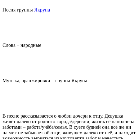
Песня группы
Якруна
Слова – народные
Музыка, аранжировки – группа Якруна
В песне рассказывается о любви дочери к отцу. Девушка
живёт далеко от родного города/деревни, жизнь её наполнена
заботами – работа/учёба/семья. В суете будней она всё же ни
на миг не забывает об отце, живущем далеко от неё, и находит
возможность вырваться из круговерти забот и навестить