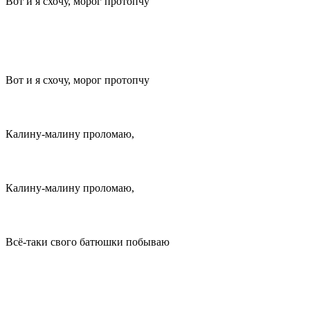
Вот и я схочу, морог протопчу
Вот и я схочу, морог протопчу
Калину-малину проломаю,
Калину-малину проломаю,
Всё-таки свого батюшки побываю