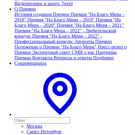
Видеоролики и шортс
Театр
О Премии
История создания Премии
Премия "На Благо Мира –
2018"
Премия "На Благо Мира – 2019"
Премия "На
Благо Мира – 2020"
Премия "На Благо Мира – 2021"
Премия "На Благо Мира – 2022" - Любительский
конкурс
Премия "На Благо Мира – 2022" -
Профессиональный конкурс
Лауреаты Премии
Положение о Премии "На Благо Мира"
Пресс-релиз о
Премии
Экспертный совет
СМИ о нас
Партнеры
Премии
Контакты
Вопросы и ответы
Подборки
Сокровищница
Москва
Санкт-Петербург