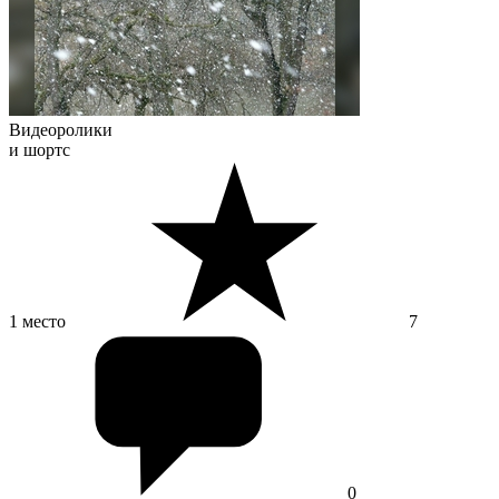
Видеоролики
и шортс
1 место
7
0