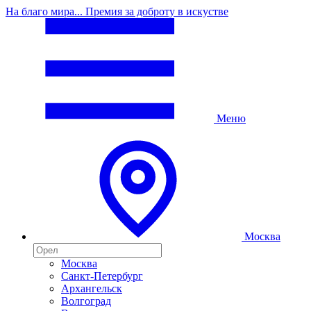
На благо мира... Премия за доброту в искустве
Меню
Москва
Москва
Санкт-Петербург
Архангельск
Волгоград