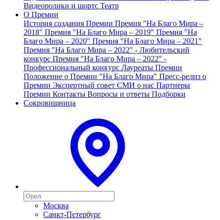
Видеоролики и шортс
Театр
О Премии
История создания Премии
Премия "На Благо Мира –
2018"
Премия "На Благо Мира – 2019"
Премия "На
Благо Мира – 2020"
Премия "На Благо Мира – 2021"
Премия "На Благо Мира – 2022" - Любительский
конкурс
Премия "На Благо Мира – 2022" -
Профессиональный конкурс
Лауреаты Премии
Положение о Премии "На Благо Мира"
Пресс-релиз о
Премии
Экспертный совет
СМИ о нас
Партнеры
Премии
Контакты
Вопросы и ответы
Подборки
Сокровищница
Москва
Санкт-Петербург