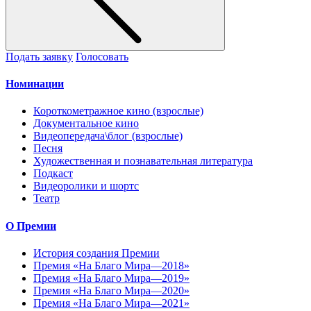
Подать заявку
Голосовать
Номинации
Короткометражное кино (взрослые)
Документальное кино
Видеопередача\блог (взрослые)
Песня
Художественная и познавательная литература
Подкаст
Видеоролики и шортс
Театр
О Премии
История создания Премии
Премия «На Благо Мира—2018»
Премия «На Благо Мира—2019»
Премия «На Благо Мира—2020»
Премия «На Благо Мира—2021»