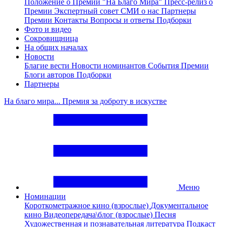
Положение о Премии "На Благо Мира"
Пресс-релиз о
Премии
Экспертный совет
СМИ о нас
Партнеры
Премии
Контакты
Вопросы и ответы
Подборки
Фото и видео
Сокровищница
На общих началах
Новости
Благие вести
Новости номинантов
События Премии
Блоги авторов
Подборки
Партнеры
На благо мира... Премия за доброту в искустве
Меню
Номинации
Короткометражное кино (взрослые)
Документальное
кино
Видеопередача\блог (взрослые)
Песня
Художественная и познавательная литература
Подкаст