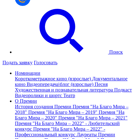
Поиск
Подать заявку
Голосовать
Номинации
Короткометражное кино (взрослые)
Документальное
кино
Видеопередача\блог (взрослые)
Песня
Художественная и познавательная литература
Подкаст
Видеоролики и шортс
Театр
О Премии
История создания Премии
Премия "На Благо Мира –
2018"
Премия "На Благо Мира – 2019"
Премия "На
Благо Мира – 2020"
Премия "На Благо Мира – 2021"
Премия "На Благо Мира – 2022" - Любительский
конкурс
Премия "На Благо Мира – 2022" -
Профессиональный конкурс
Лауреаты Премии