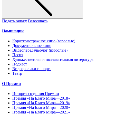
Подать заявку
Голосовать
Номинации
Короткометражное кино (взрослые)
Документальное кино
Видеопередача\блог (взрослые)
Песня
Художественная и познавательная литература
Подкаст
Видеоролики и шортс
Театр
О Премии
История создания Премии
Премия «На Благо Мира—2018»
Премия «На Благо Мира—2019»
Премия «На Благо Мира—2020»
Премия «На Благо Мира—2021»