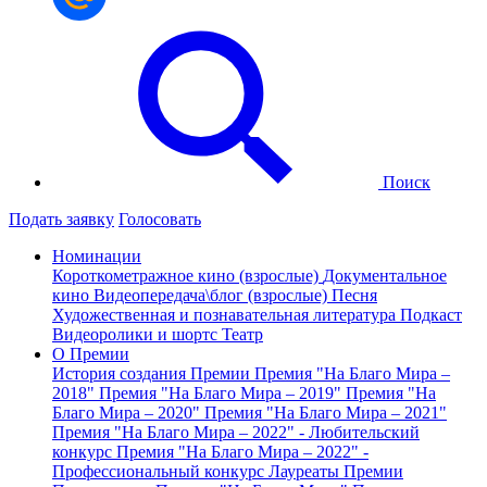
Поиск
Подать заявку
Голосовать
Номинации
Короткометражное кино (взрослые)
Документальное
кино
Видеопередача\блог (взрослые)
Песня
Художественная и познавательная литература
Подкаст
Видеоролики и шортс
Театр
О Премии
История создания Премии
Премия "На Благо Мира –
2018"
Премия "На Благо Мира – 2019"
Премия "На
Благо Мира – 2020"
Премия "На Благо Мира – 2021"
Премия "На Благо Мира – 2022" - Любительский
конкурс
Премия "На Благо Мира – 2022" -
Профессиональный конкурс
Лауреаты Премии