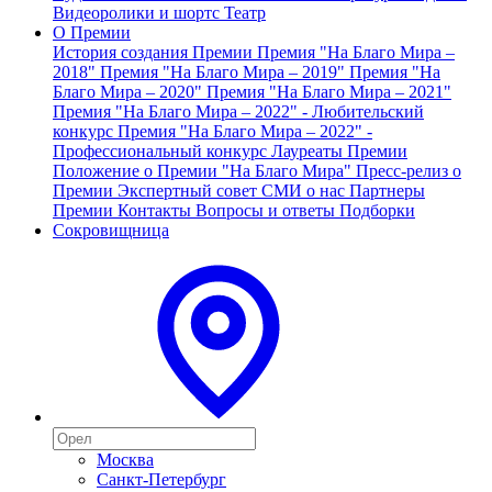
Видеоролики и шортс
Театр
О Премии
История создания Премии
Премия "На Благо Мира –
2018"
Премия "На Благо Мира – 2019"
Премия "На
Благо Мира – 2020"
Премия "На Благо Мира – 2021"
Премия "На Благо Мира – 2022" - Любительский
конкурс
Премия "На Благо Мира – 2022" -
Профессиональный конкурс
Лауреаты Премии
Положение о Премии "На Благо Мира"
Пресс-релиз о
Премии
Экспертный совет
СМИ о нас
Партнеры
Премии
Контакты
Вопросы и ответы
Подборки
Сокровищница
Москва
Санкт-Петербург