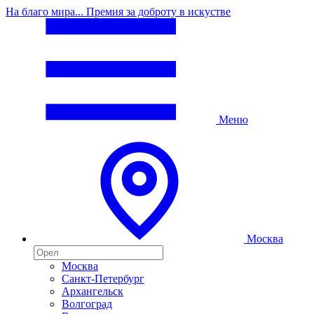
На благо мира... Премия за доброту в искустве
Меню
Москва
Москва
Санкт-Петербург
Архангельск
Волгоград