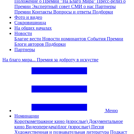
Положение о Премии "На Благо Мира"
Пресс-релиз о
Премии
Экспертный совет
СМИ о нас
Партнеры
Премии
Контакты
Вопросы и ответы
Подборки
Фото и видео
Сокровищница
На общих началах
Новости
Благие вести
Новости номинантов
События Премии
Блоги авторов
Подборки
Партнеры
На благо мира... Премия за доброту в искустве
Меню
Номинации
Короткометражное кино (взрослые)
Документальное
кино
Видеопередача\блог (взрослые)
Песня
Художественная и познавательная литература
Подкаст