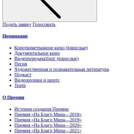
Подать заявку
Голосовать
Номинации
Короткометражное кино (взрослые)
Документальное кино
Видеопередача\блог (взрослые)
Песня
Художественная и познавательная литература
Подкаст
Видеоролики и шортс
Театр
О Премии
История создания Премии
Премия «На Благо Мира—2018»
Премия «На Благо Мира—2019»
Премия «На Благо Мира—2020»
Премия «На Благо Мира—2021»