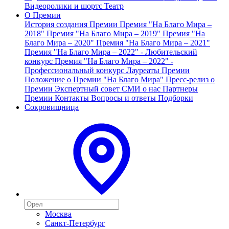
Видеоролики и шортс
Театр
О Премии
История создания Премии
Премия "На Благо Мира –
2018"
Премия "На Благо Мира – 2019"
Премия "На
Благо Мира – 2020"
Премия "На Благо Мира – 2021"
Премия "На Благо Мира – 2022" - Любительский
конкурс
Премия "На Благо Мира – 2022" -
Профессиональный конкурс
Лауреаты Премии
Положение о Премии "На Благо Мира"
Пресс-релиз о
Премии
Экспертный совет
СМИ о нас
Партнеры
Премии
Контакты
Вопросы и ответы
Подборки
Сокровищница
Москва
Санкт-Петербург