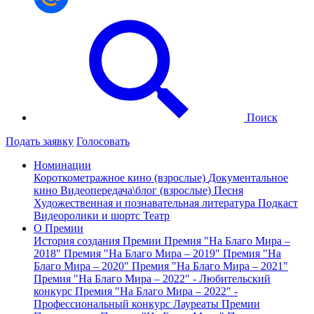
Поиск
Подать заявку
Голосовать
Номинации
Короткометражное кино (взрослые)
Документальное
кино
Видеопередача\блог (взрослые)
Песня
Художественная и познавательная литература
Подкаст
Видеоролики и шортс
Театр
О Премии
История создания Премии
Премия "На Благо Мира –
2018"
Премия "На Благо Мира – 2019"
Премия "На
Благо Мира – 2020"
Премия "На Благо Мира – 2021"
Премия "На Благо Мира – 2022" - Любительский
конкурс
Премия "На Благо Мира – 2022" -
Профессиональный конкурс
Лауреаты Премии