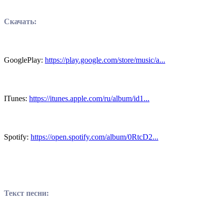
Скачать:
GooglePlay:
https://play.google.com/store/music/a...
ITunes:
https://itunes.apple.com/ru/album/id1...
Spotify:
https://open.spotify.com/album/0RtcD2...
Текст песни: