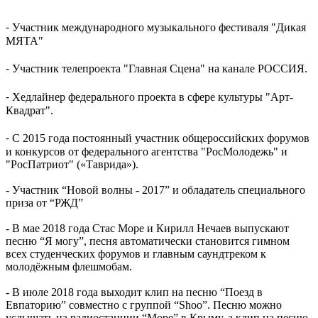
⁃ Участник международного музыкального фестиваля "Дикая
МЯТА"
⁃ Участник телепроекта "Главная Сцена" на канале РОССИЯ.
⁃ Хедлайнер федерального проекта в сфере культуры "Арт-
Квадрат".
⁃ С 2015 года постоянный участник общероссийских форумов
и конкурсов от федерального агентства "РосМолодежь" и
"РосПатриот" («Таврида»).
- Участник “Новой волны - 2017” и обладатель специального
приза от “РЖД”
- В мае 2018 года Стас Море и Кирилл Нечаев выпускают
песню “Я могу”, песня автоматически становится гимном
всех студенческих форумов и главным саундтреком к
молодёжным флешмобам.
- В июле 2018 года выходит клип на песню “Поезд в
Евпаторию” совместно с группой “Shoo”. Песню можно
услышать на радиостанции “Море” в Крыму, а клип на песню