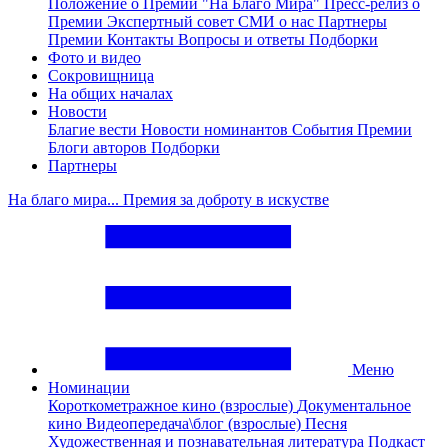
Положение о Премии "На Благо Мира"
Пресс-релиз о
Премии
Экспертный совет
СМИ о нас
Партнеры
Премии
Контакты
Вопросы и ответы
Подборки
Фото и видео
Сокровищница
На общих началах
Новости
Благие вести
Новости номинантов
События Премии
Блоги авторов
Подборки
Партнеры
На благо мира... Премия за доброту в искустве
Меню
Номинации
Короткометражное кино (взрослые)
Документальное
кино
Видеопередача\блог (взрослые)
Песня
Художественная и познавательная литература
Подкаст