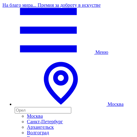
На благо мира... Премия за доброту в искустве
Меню
Москва
Москва
Санкт-Петербург
Архангельск
Волгоград