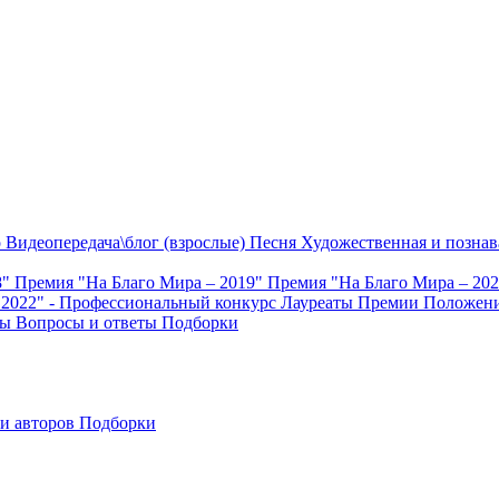
о
Видеопередача\блог (взрослые)
Песня
Художественная и познав
8"
Премия "На Благо Мира – 2019"
Премия "На Благо Мира – 20
 2022" - Профессиональный конкурс
Лауреаты Премии
Положени
ты
Вопросы и ответы
Подборки
и авторов
Подборки