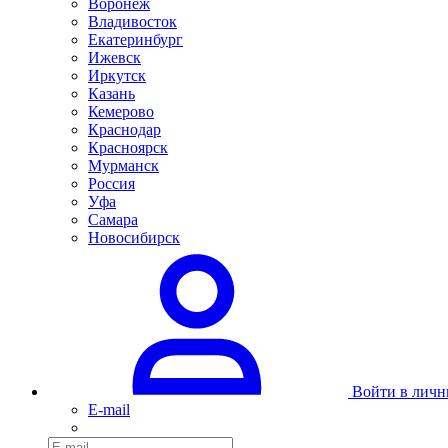
Воронеж
Владивосток
Екатеринбург
Ижевск
Иркутск
Казань
Кемерово
Краснодар
Красноярск
Мурманск
Россия
Уфа
Самара
Новосибирск
Войти в личн
E-mail