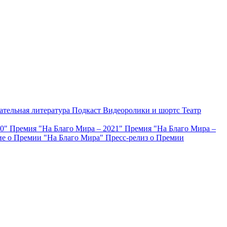
ательная литература
Подкаст
Видеоролики и шортс
Театр
20"
Премия "На Благо Мира – 2021"
Премия "На Благо Мира –
е о Премии "На Благо Мира"
Пресс-релиз о Премии