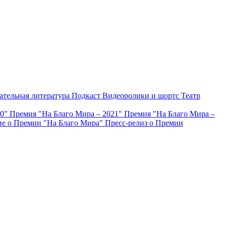
ательная литература
Подкаст
Видеоролики и шортс
Театр
20"
Премия "На Благо Мира – 2021"
Премия "На Благо Мира –
е о Премии "На Благо Мира"
Пресс-релиз о Премии