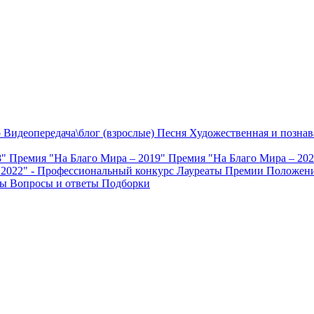
о
Видеопередача\блог (взрослые)
Песня
Художественная и познав
8"
Премия "На Благо Мира – 2019"
Премия "На Благо Мира – 20
 2022" - Профессиональный конкурс
Лауреаты Премии
Положени
ты
Вопросы и ответы
Подборки