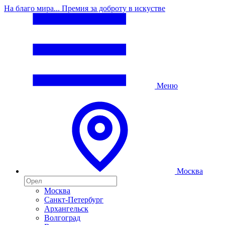
На благо мира... Премия за доброту в искустве
Меню
Москва
Москва
Санкт-Петербург
Архангельск
Волгоград