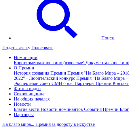
Поиск
Подать заявку
Голосовать
Номинации
Короткометражное кино (взрослые)
Документальное кин
О Премии
История создания Премии
Премия "На Благо Мира – 201
2022" - Любительский конкурс
Премия "На Благо Мира –
Экспертный совет
СМИ о нас
Партнеры Премии
Контак
Фото и видео
Сокровищница
На общих началах
Новости
Благие вести
Новости номинантов
События Премии
Блог
Партнеры
На благо мира... Премия за доброту в искустве