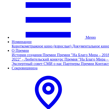
Меню
Номинации
Короткометражное кино (взрослые)
Документальное кин
О Премии
История создания Премии
Премия "На Благо Мира – 201
2022" - Любительский конкурс
Премия "На Благо Мира –
Экспертный совет
СМИ о нас
Партнеры Премии
Контак
Сокровищница