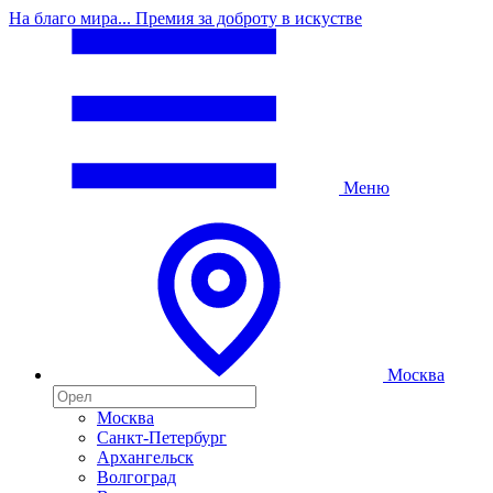
На благо мира... Премия за доброту в искустве
Меню
Москва
Москва
Санкт-Петербург
Архангельск
Волгоград