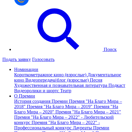
Поиск
Подать заявку
Голосовать
Номинации
Короткометражное кино (взрослые)
Документальное
кино
Видеопередача\блог (взрослые)
Песня
Художественная и познавательная литература
Подкаст
Видеоролики и шортс
Театр
О Премии
История создания Премии
Премия "На Благо Мира –
2018"
Премия "На Благо Мира – 2019"
Премия "На
Благо Мира – 2020"
Премия "На Благо Мира – 2021"
Премия "На Благо Мира – 2022" - Любительский
конкурс
Премия "На Благо Мира – 2022" -
Профессиональный конкурс
Лауреаты Премии