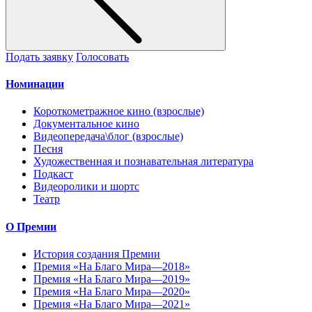
Подать заявку
Голосовать
Номинации
Короткометражное кино (взрослые)
Документальное кино
Видеопередача\блог (взрослые)
Песня
Художественная и познавательная литература
Подкаст
Видеоролики и шортс
Театр
О Премии
История создания Премии
Премия «На Благо Мира—2018»
Премия «На Благо Мира—2019»
Премия «На Благо Мира—2020»
Премия «На Благо Мира—2021»