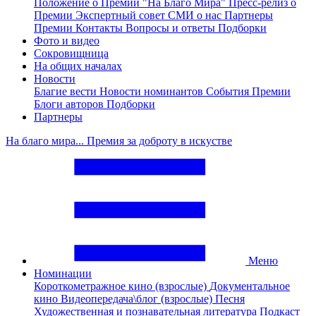
Положение о Премии "На Благо Мира"
Пресс-релиз о
Премии
Экспертный совет
СМИ о нас
Партнеры
Премии
Контакты
Вопросы и ответы
Подборки
Фото и видео
Сокровищница
На общих началах
Новости
Благие вести
Новости номинантов
События Премии
Блоги авторов
Подборки
Партнеры
На благо мира... Премия за доброту в искустве
Меню
Номинации
Короткометражное кино (взрослые)
Документальное
кино
Видеопередача\блог (взрослые)
Песня
Художественная и познавательная литература
Подкаст