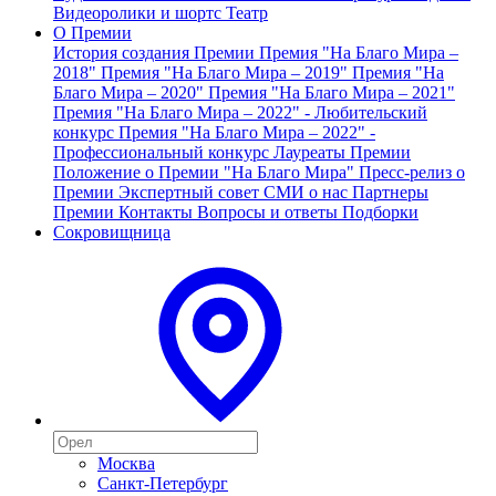
Видеоролики и шортс
Театр
О Премии
История создания Премии
Премия "На Благо Мира –
2018"
Премия "На Благо Мира – 2019"
Премия "На
Благо Мира – 2020"
Премия "На Благо Мира – 2021"
Премия "На Благо Мира – 2022" - Любительский
конкурс
Премия "На Благо Мира – 2022" -
Профессиональный конкурс
Лауреаты Премии
Положение о Премии "На Благо Мира"
Пресс-релиз о
Премии
Экспертный совет
СМИ о нас
Партнеры
Премии
Контакты
Вопросы и ответы
Подборки
Сокровищница
Москва
Санкт-Петербург