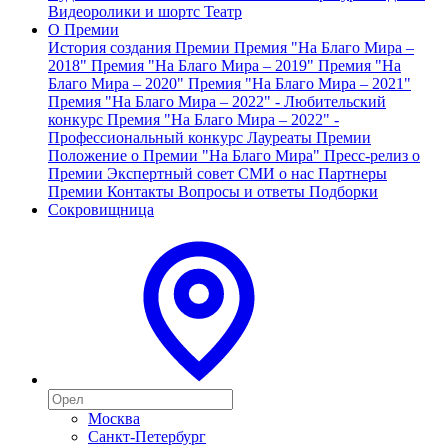
Видеоролики и шортс
Театр
О Премии
История создания Премии
Премия "На Благо Мира –
2018"
Премия "На Благо Мира – 2019"
Премия "На
Благо Мира – 2020"
Премия "На Благо Мира – 2021"
Премия "На Благо Мира – 2022" - Любительский
конкурс
Премия "На Благо Мира – 2022" -
Профессиональный конкурс
Лауреаты Премии
Положение о Премии "На Благо Мира"
Пресс-релиз о
Премии
Экспертный совет
СМИ о нас
Партнеры
Премии
Контакты
Вопросы и ответы
Подборки
Сокровищница
Москва
Санкт-Петербург