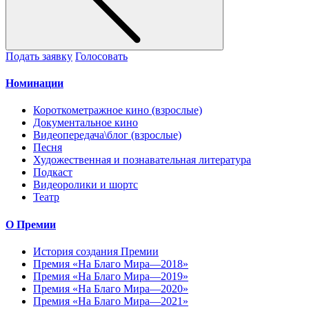
Подать заявку
Голосовать
Номинации
Короткометражное кино (взрослые)
Документальное кино
Видеопередача\блог (взрослые)
Песня
Художественная и познавательная литература
Подкаст
Видеоролики и шортс
Театр
О Премии
История создания Премии
Премия «На Благо Мира—2018»
Премия «На Благо Мира—2019»
Премия «На Благо Мира—2020»
Премия «На Благо Мира—2021»