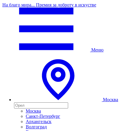
На благо мира... Премия за доброту в искустве
Меню
Москва
Москва
Санкт-Петербург
Архангельск
Волгоград