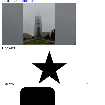
12 мая '26
Голосовать
Подкаст
1 место
7