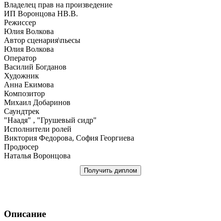
Владелец прав на произведение
ИП Воронцова НВ.В.
Режиссер
Юлия Волкова
Автор сценария\пьесы
Юлия Волкова
Оператор
Василий Богданов
Художник
Анна Екимова
Композитор
Михаил Добаринов
Саундтрек
"Наадя" , "Грушевый сидр"
Исполнители ролей
Виктория Федорова, София Георгиева
Продюсер
Наталья Воронцова
Получить диплом
Описание