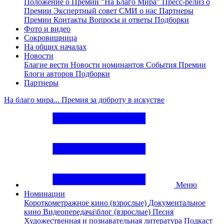
Положение о Премии "На Благо Мира"
Пресс-релиз о
Премии
Экспертный совет
СМИ о нас
Партнеры
Премии
Контакты
Вопросы и ответы
Подборки
Фото и видео
Сокровищница
На общих началах
Новости
Благие вести
Новости номинантов
События Премии
Блоги авторов
Подборки
Партнеры
На благо мира... Премия за доброту в искустве
Меню
Номинации
Короткометражное кино (взрослые)
Документальное
кино
Видеопередача\блог (взрослые)
Песня
Художественная и познавательная литература
Подкаст