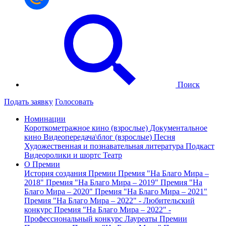
Поиск
Подать заявку
Голосовать
Номинации
Короткометражное кино (взрослые)
Документальное
кино
Видеопередача\блог (взрослые)
Песня
Художественная и познавательная литература
Подкаст
Видеоролики и шортс
Театр
О Премии
История создания Премии
Премия "На Благо Мира –
2018"
Премия "На Благо Мира – 2019"
Премия "На
Благо Мира – 2020"
Премия "На Благо Мира – 2021"
Премия "На Благо Мира – 2022" - Любительский
конкурс
Премия "На Благо Мира – 2022" -
Профессиональный конкурс
Лауреаты Премии