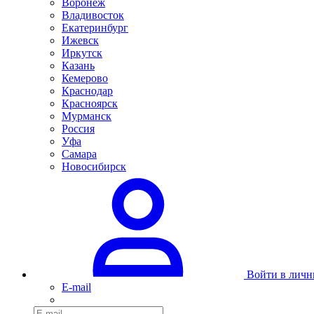
Воронеж
Владивосток
Екатеринбург
Ижевск
Иркутск
Казань
Кемерово
Краснодар
Красноярск
Мурманск
Россия
Уфа
Самара
Новосибирск
Войти в личн
E-mail