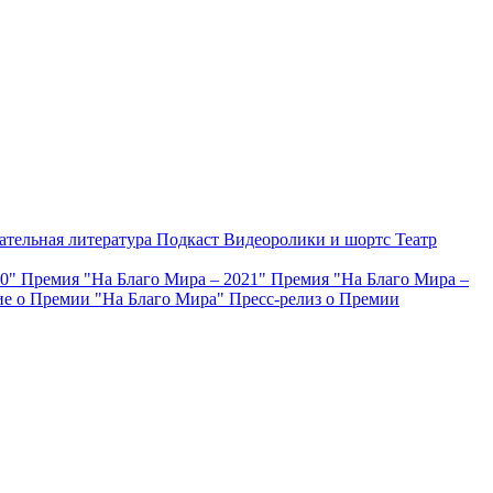
ательная литература
Подкаст
Видеоролики и шортс
Театр
20"
Премия "На Благо Мира – 2021"
Премия "На Благо Мира –
е о Премии "На Благо Мира"
Пресс-релиз о Премии