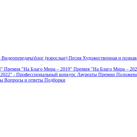
о
Видеопередача\блог (взрослые)
Песня
Художественная и познав
8"
Премия "На Благо Мира – 2019"
Премия "На Благо Мира – 20
 2022" - Профессиональный конкурс
Лауреаты Премии
Положени
ты
Вопросы и ответы
Подборки