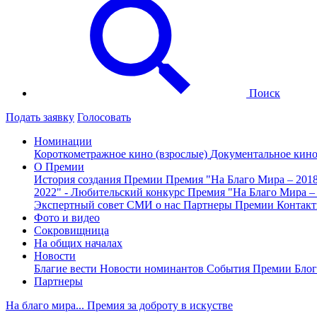
Поиск
Подать заявку
Голосовать
Номинации
Короткометражное кино (взрослые)
Документальное кин
О Премии
История создания Премии
Премия "На Благо Мира – 201
2022" - Любительский конкурс
Премия "На Благо Мира –
Экспертный совет
СМИ о нас
Партнеры Премии
Контак
Фото и видео
Сокровищница
На общих началах
Новости
Благие вести
Новости номинантов
События Премии
Блог
Партнеры
На благо мира... Премия за доброту в искустве