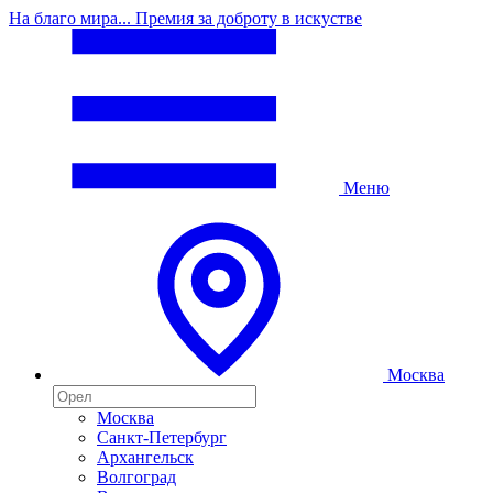
На благо мира... Премия за доброту в искустве
Меню
Москва
Москва
Санкт-Петербург
Архангельск
Волгоград