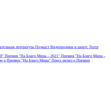
ательная литература
Подкаст
Видеоролики и шортс
Театр
20"
Премия "На Благо Мира – 2021"
Премия "На Благо Мира –
е о Премии "На Благо Мира"
Пресс-релиз о Премии