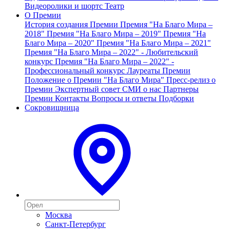
Видеоролики и шортс
Театр
О Премии
История создания Премии
Премия "На Благо Мира –
2018"
Премия "На Благо Мира – 2019"
Премия "На
Благо Мира – 2020"
Премия "На Благо Мира – 2021"
Премия "На Благо Мира – 2022" - Любительский
конкурс
Премия "На Благо Мира – 2022" -
Профессиональный конкурс
Лауреаты Премии
Положение о Премии "На Благо Мира"
Пресс-релиз о
Премии
Экспертный совет
СМИ о нас
Партнеры
Премии
Контакты
Вопросы и ответы
Подборки
Сокровищница
Москва
Санкт-Петербург