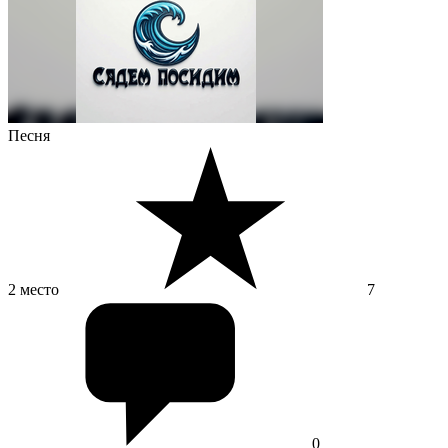
Песня
2 место
7
0