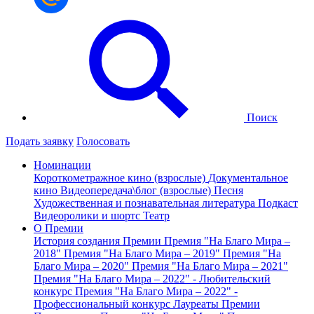
Поиск
Подать заявку
Голосовать
Номинации
Короткометражное кино (взрослые)
Документальное
кино
Видеопередача\блог (взрослые)
Песня
Художественная и познавательная литература
Подкаст
Видеоролики и шортс
Театр
О Премии
История создания Премии
Премия "На Благо Мира –
2018"
Премия "На Благо Мира – 2019"
Премия "На
Благо Мира – 2020"
Премия "На Благо Мира – 2021"
Премия "На Благо Мира – 2022" - Любительский
конкурс
Премия "На Благо Мира – 2022" -
Профессиональный конкурс
Лауреаты Премии