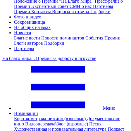
Положение о Премии "На Благо Мира"
Пресс-релиз о
Премии
Экспертный совет
СМИ о нас
Партнеры
Премии
Контакты
Вопросы и ответы
Подборки
Фото и видео
Сокровищница
На общих началах
Новости
Благие вести
Новости номинантов
События Премии
Блоги авторов
Подборки
Партнеры
На благо мира... Премия за доброту в искустве
Меню
Номинации
Короткометражное кино (взрослые)
Документальное
кино
Видеопередача\блог (взрослые)
Песня
Художественная и познавательная литература
Подкаст