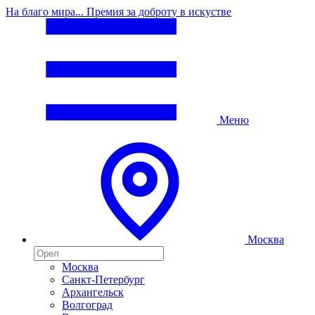
На благо мира... Премия за доброту в искустве
Меню
Москва
Москва
Санкт-Петербург
Архангельск
Волгоград