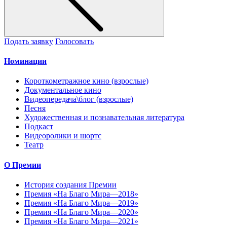
Подать заявку
Голосовать
Номинации
Короткометражное кино (взрослые)
Документальное кино
Видеопередача\блог (взрослые)
Песня
Художественная и познавательная литература
Подкаст
Видеоролики и шортс
Театр
О Премии
История создания Премии
Премия «На Благо Мира—2018»
Премия «На Благо Мира—2019»
Премия «На Благо Мира—2020»
Премия «На Благо Мира—2021»