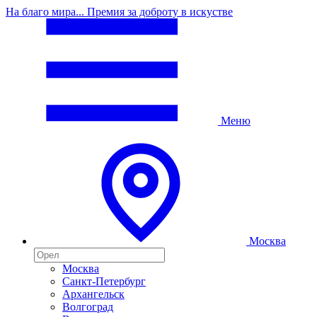
На благо мира... Премия за доброту в искустве
Меню
Москва
Москва
Санкт-Петербург
Архангельск
Волгоград