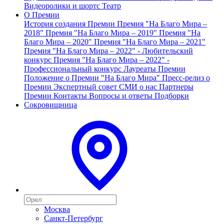
Видеоролики и шортс
Театр
О Премии
История создания Премии
Премия "На Благо Мира –
2018"
Премия "На Благо Мира – 2019"
Премия "На
Благо Мира – 2020"
Премия "На Благо Мира – 2021"
Премия "На Благо Мира – 2022" - Любительский
конкурс
Премия "На Благо Мира – 2022" -
Профессиональный конкурс
Лауреаты Премии
Положение о Премии "На Благо Мира"
Пресс-релиз о
Премии
Экспертный совет
СМИ о нас
Партнеры
Премии
Контакты
Вопросы и ответы
Подборки
Сокровищница
Москва
Санкт-Петербург