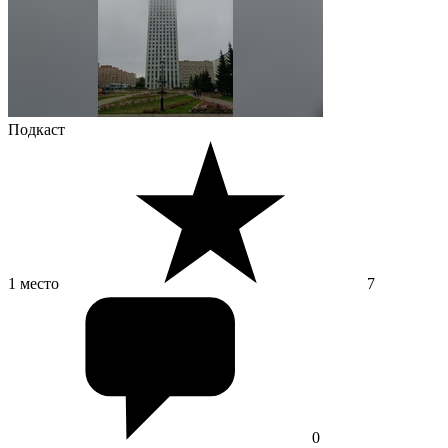
Подкаст
1 место
7
0