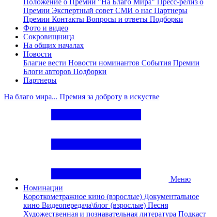
Положение о Премии "На Благо Мира"
Пресс-релиз о
Премии
Экспертный совет
СМИ о нас
Партнеры
Премии
Контакты
Вопросы и ответы
Подборки
Фото и видео
Сокровищница
На общих началах
Новости
Благие вести
Новости номинантов
События Премии
Блоги авторов
Подборки
Партнеры
На благо мира... Премия за доброту в искустве
Меню
Номинации
Короткометражное кино (взрослые)
Документальное
кино
Видеопередача\блог (взрослые)
Песня
Художественная и познавательная литература
Подкаст