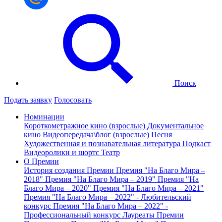
Поиск
Подать заявку
Голосовать
Номинации
Короткометражное кино (взрослые)
Документальное
кино
Видеопередача\блог (взрослые)
Песня
Художественная и познавательная литература
Подкаст
Видеоролики и шортс
Театр
О Премии
История создания Премии
Премия "На Благо Мира –
2018"
Премия "На Благо Мира – 2019"
Премия "На
Благо Мира – 2020"
Премия "На Благо Мира – 2021"
Премия "На Благо Мира – 2022" - Любительский
конкурс
Премия "На Благо Мира – 2022" -
Профессиональный конкурс
Лауреаты Премии