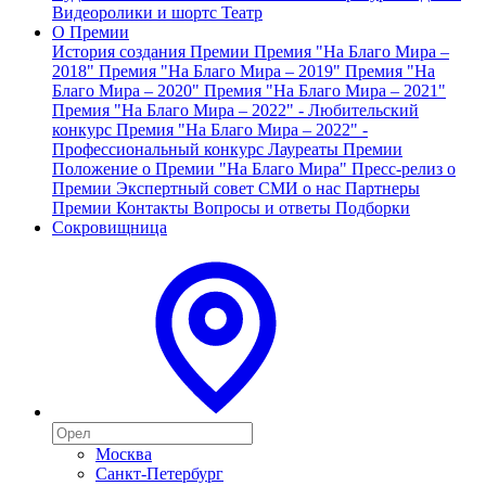
Видеоролики и шортс
Театр
О Премии
История создания Премии
Премия "На Благо Мира –
2018"
Премия "На Благо Мира – 2019"
Премия "На
Благо Мира – 2020"
Премия "На Благо Мира – 2021"
Премия "На Благо Мира – 2022" - Любительский
конкурс
Премия "На Благо Мира – 2022" -
Профессиональный конкурс
Лауреаты Премии
Положение о Премии "На Благо Мира"
Пресс-релиз о
Премии
Экспертный совет
СМИ о нас
Партнеры
Премии
Контакты
Вопросы и ответы
Подборки
Сокровищница
Москва
Санкт-Петербург