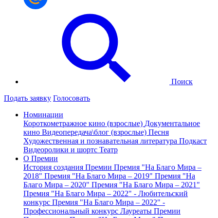
Поиск
Подать заявку
Голосовать
Номинации
Короткометражное кино (взрослые)
Документальное
кино
Видеопередача\блог (взрослые)
Песня
Художественная и познавательная литература
Подкаст
Видеоролики и шортс
Театр
О Премии
История создания Премии
Премия "На Благо Мира –
2018"
Премия "На Благо Мира – 2019"
Премия "На
Благо Мира – 2020"
Премия "На Благо Мира – 2021"
Премия "На Благо Мира – 2022" - Любительский
конкурс
Премия "На Благо Мира – 2022" -
Профессиональный конкурс
Лауреаты Премии