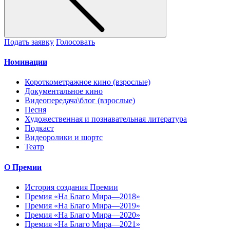
Подать заявку
Голосовать
Номинации
Короткометражное кино (взрослые)
Документальное кино
Видеопередача\блог (взрослые)
Песня
Художественная и познавательная литература
Подкаст
Видеоролики и шортс
Театр
О Премии
История создания Премии
Премия «На Благо Мира—2018»
Премия «На Благо Мира—2019»
Премия «На Благо Мира—2020»
Премия «На Благо Мира—2021»