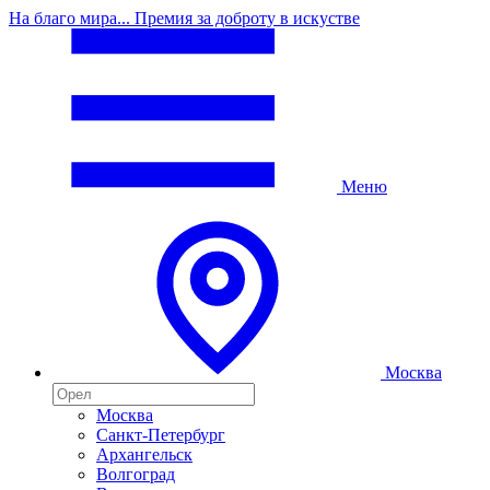
На благо мира... Премия за доброту в искустве
Меню
Москва
Москва
Санкт-Петербург
Архангельск
Волгоград