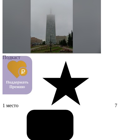
Подкаст
1 место
7