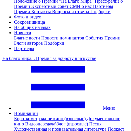
Положение о Премии "На Благо Мира"
Пресс-релиз о
Премии
Экспертный совет
СМИ о нас
Партнеры
Премии
Контакты
Вопросы и ответы
Подборки
Фото и видео
Сокровищница
На общих началах
Новости
Благие вести
Новости номинантов
События Премии
Блоги авторов
Подборки
Партнеры
На благо мира... Премия за доброту в искустве
Меню
Номинации
Короткометражное кино (взрослые)
Документальное
кино
Видеопередача\блог (взрослые)
Песня
Художественная и познавательная литература
Подкаст