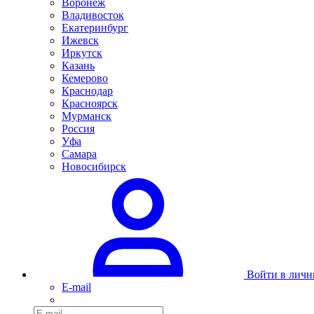
Воронеж
Владивосток
Екатеринбург
Ижевск
Иркутск
Казань
Кемерово
Краснодар
Красноярск
Мурманск
Россия
Уфа
Самара
Новосибирск
Войти в личн
E-mail