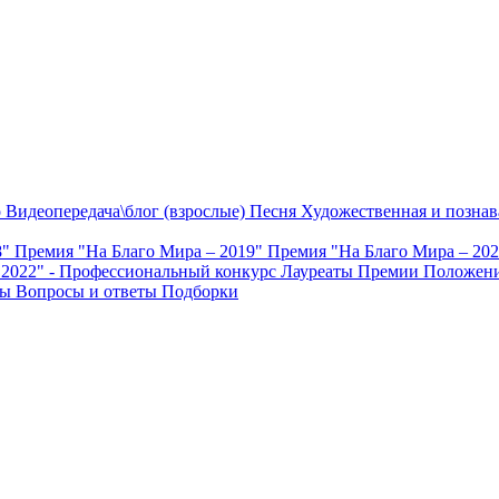
о
Видеопередача\блог (взрослые)
Песня
Художественная и познав
8"
Премия "На Благо Мира – 2019"
Премия "На Благо Мира – 20
 2022" - Профессиональный конкурс
Лауреаты Премии
Положени
ты
Вопросы и ответы
Подборки