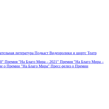
ательная литература
Подкаст
Видеоролики и шортс
Театр
20"
Премия "На Благо Мира – 2021"
Премия "На Благо Мира –
е о Премии "На Благо Мира"
Пресс-релиз о Премии