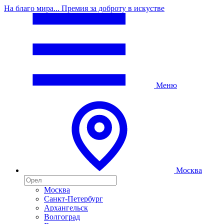
На благо мира... Премия за доброту в искустве
Меню
Москва
Москва
Санкт-Петербург
Архангельск
Волгоград