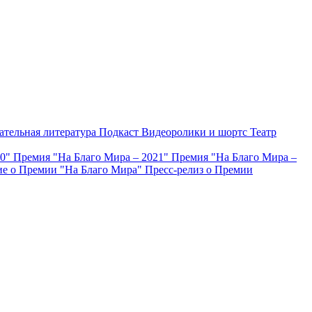
ательная литература
Подкаст
Видеоролики и шортс
Театр
20"
Премия "На Благо Мира – 2021"
Премия "На Благо Мира –
е о Премии "На Благо Мира"
Пресс-релиз о Премии