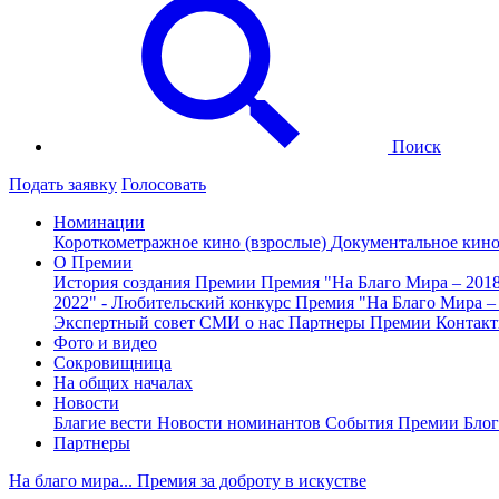
Поиск
Подать заявку
Голосовать
Номинации
Короткометражное кино (взрослые)
Документальное кин
О Премии
История создания Премии
Премия "На Благо Мира – 201
2022" - Любительский конкурс
Премия "На Благо Мира –
Экспертный совет
СМИ о нас
Партнеры Премии
Контак
Фото и видео
Сокровищница
На общих началах
Новости
Благие вести
Новости номинантов
События Премии
Блог
Партнеры
На благо мира... Премия за доброту в искустве