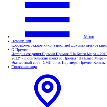
Меню
Номинации
Короткометражное кино (взрослые)
Документальное кин
О Премии
История создания Премии
Премия "На Благо Мира – 201
2022" - Любительский конкурс
Премия "На Благо Мира –
Экспертный совет
СМИ о нас
Партнеры Премии
Контак
Сокровищница