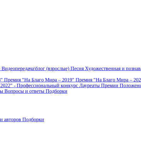
о
Видеопередача\блог (взрослые)
Песня
Художественная и познав
8"
Премия "На Благо Мира – 2019"
Премия "На Благо Мира – 20
 2022" - Профессиональный конкурс
Лауреаты Премии
Положени
ты
Вопросы и ответы
Подборки
и авторов
Подборки