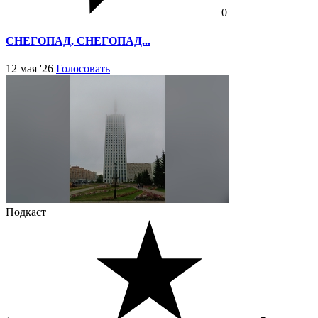
0
СНЕГОПАД, СНЕГОПАД...
12 мая '26
Голосовать
Подкаст