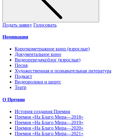
Подать заявку
Голосовать
Номинации
Короткометражное кино (взрослые)
Документальное кино
Видеопередача\блог (взрослые)
Песня
Художественная и познавательная литература
Подкаст
Видеоролики и шортс
Театр
О Премии
История создания Премии
Премия «На Благо Мира—2018»
Премия «На Благо Мира—2019»
Премия «На Благо Мира—2020»
Премия «На Благо Мира—2021»