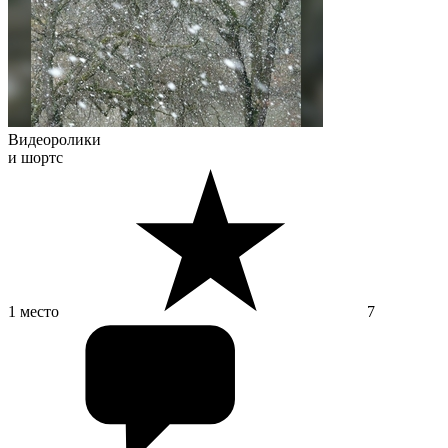
Видеоролики
и шортс
1 место
7