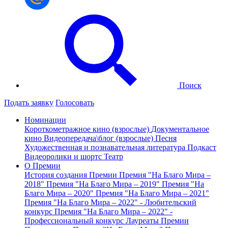
Поиск
Подать заявку
Голосовать
Номинации
Короткометражное кино (взрослые)
Документальное
кино
Видеопередача\блог (взрослые)
Песня
Художественная и познавательная литература
Подкаст
Видеоролики и шортс
Театр
О Премии
История создания Премии
Премия "На Благо Мира –
2018"
Премия "На Благо Мира – 2019"
Премия "На
Благо Мира – 2020"
Премия "На Благо Мира – 2021"
Премия "На Благо Мира – 2022" - Любительский
конкурс
Премия "На Благо Мира – 2022" -
Профессиональный конкурс
Лауреаты Премии