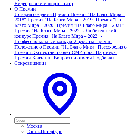
Видеоролики и шортс
Театр
О Премии
История создания Премии
Премия "На Благо Мира –
2018"
Премия "На Благо Мира – 2019"
Премия "На
Благо Мира – 2020"
Премия "На Благо Мира – 2021"
Премия "На Благо Мира – 2022" - Любительский
конкурс
Премия "На Благо Мира – 2022" -
Профессиональный конкурс
Лауреаты Премии
Положение о Премии "На Благо Мира"
Пресс-релиз о
Премии
Экспертный совет
СМИ о нас
Партнеры
Премии
Контакты
Вопросы и ответы
Подборки
Сокровищница
Москва
Санкт-Петербург