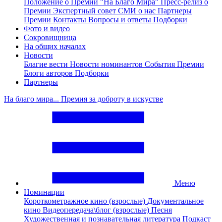
Положение о Премии "На Благо Мира"
Пресс-релиз о
Премии
Экспертный совет
СМИ о нас
Партнеры
Премии
Контакты
Вопросы и ответы
Подборки
Фото и видео
Сокровищница
На общих началах
Новости
Благие вести
Новости номинантов
События Премии
Блоги авторов
Подборки
Партнеры
На благо мира... Премия за доброту в искустве
Меню
Номинации
Короткометражное кино (взрослые)
Документальное
кино
Видеопередача\блог (взрослые)
Песня
Художественная и познавательная литература
Подкаст