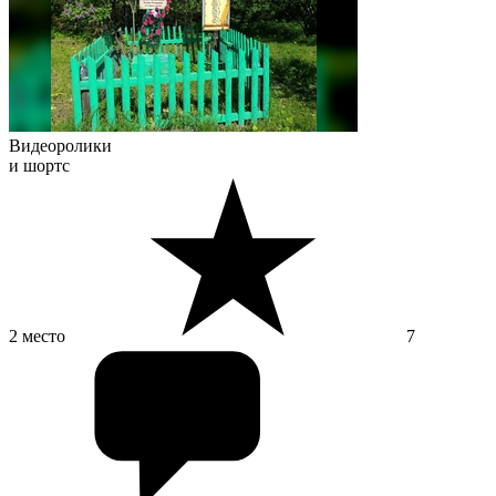
Видеоролики
и шортс
2 место
7