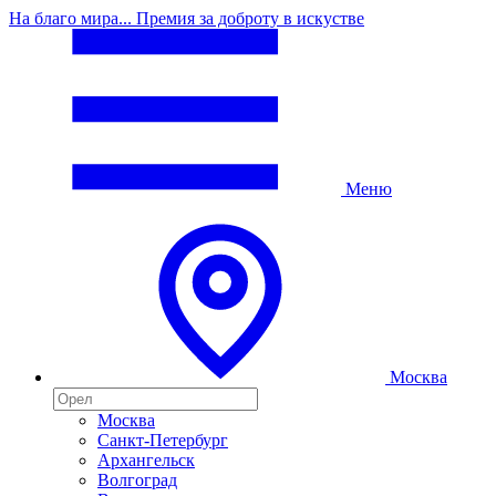
На благо мира... Премия за доброту в искустве
Меню
Москва
Москва
Санкт-Петербург
Архангельск
Волгоград