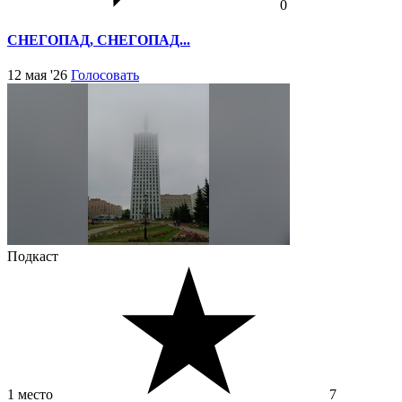
0
СНЕГОПАД, СНЕГОПАД...
12 мая '26
Голосовать
Подкаст
1 место
7