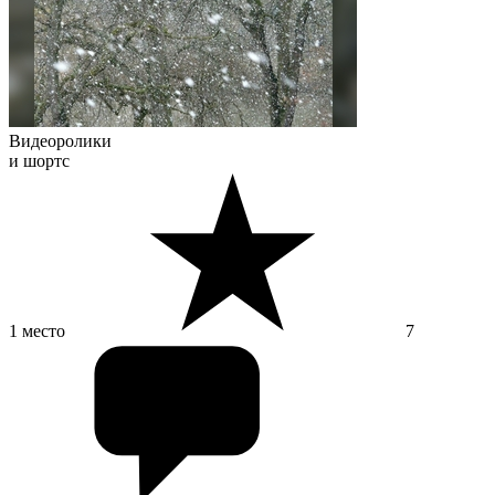
Видеоролики
и шортс
1 место
7