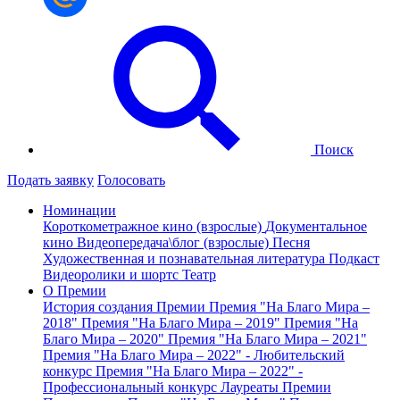
Поиск
Подать заявку
Голосовать
Номинации
Короткометражное кино (взрослые)
Документальное
кино
Видеопередача\блог (взрослые)
Песня
Художественная и познавательная литература
Подкаст
Видеоролики и шортс
Театр
О Премии
История создания Премии
Премия "На Благо Мира –
2018"
Премия "На Благо Мира – 2019"
Премия "На
Благо Мира – 2020"
Премия "На Благо Мира – 2021"
Премия "На Благо Мира – 2022" - Любительский
конкурс
Премия "На Благо Мира – 2022" -
Профессиональный конкурс
Лауреаты Премии