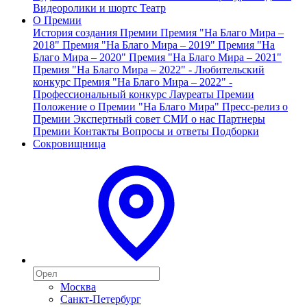
Видеоролики и шортс
Театр
О Премии
История создания Премии
Премия "На Благо Мира –
2018"
Премия "На Благо Мира – 2019"
Премия "На
Благо Мира – 2020"
Премия "На Благо Мира – 2021"
Премия "На Благо Мира – 2022" - Любительский
конкурс
Премия "На Благо Мира – 2022" -
Профессиональный конкурс
Лауреаты Премии
Положение о Премии "На Благо Мира"
Пресс-релиз о
Премии
Экспертный совет
СМИ о нас
Партнеры
Премии
Контакты
Вопросы и ответы
Подборки
Сокровищница
Москва
Санкт-Петербург