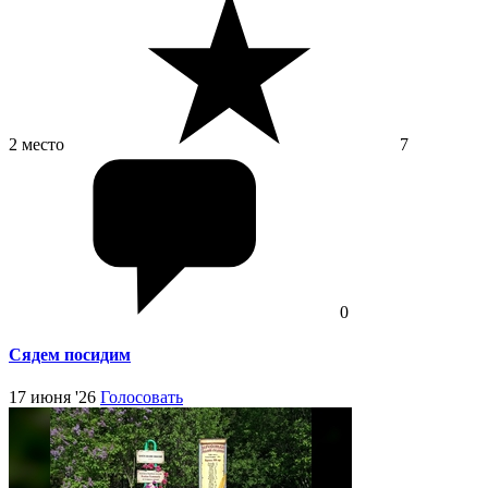
2 место
7
0
Сядем посидим
17 июня '26
Голосовать