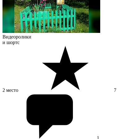
Видеоролики
и шортс
2 место
7
1