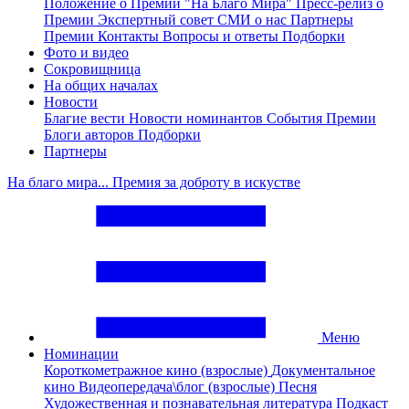
Положение о Премии "На Благо Мира"
Пресс-релиз о
Премии
Экспертный совет
СМИ о нас
Партнеры
Премии
Контакты
Вопросы и ответы
Подборки
Фото и видео
Сокровищница
На общих началах
Новости
Благие вести
Новости номинантов
События Премии
Блоги авторов
Подборки
Партнеры
На благо мира... Премия за доброту в искустве
Меню
Номинации
Короткометражное кино (взрослые)
Документальное
кино
Видеопередача\блог (взрослые)
Песня
Художественная и познавательная литература
Подкаст