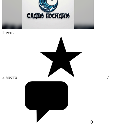
Песня
2 место
7
0