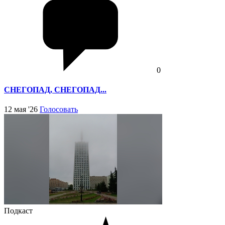
0
СНЕГОПАД, СНЕГОПАД...
12 мая '26
Голосовать
Подкаст