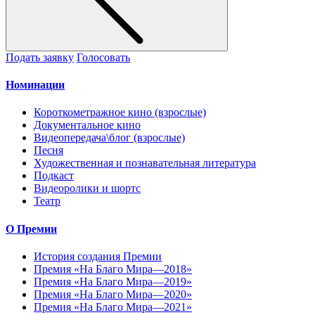
Подать заявку
Голосовать
Номинации
Короткометражное кино (взрослые)
Документальное кино
Видеопередача\блог (взрослые)
Песня
Художественная и познавательная литература
Подкаст
Видеоролики и шортс
Театр
О Премии
История создания Премии
Премия «На Благо Мира—2018»
Премия «На Благо Мира—2019»
Премия «На Благо Мира—2020»
Премия «На Благо Мира—2021»