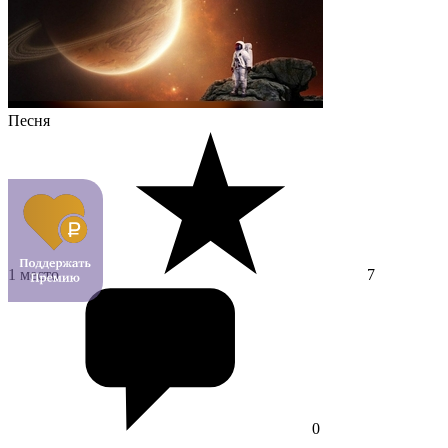
Песня
1 место
7
0