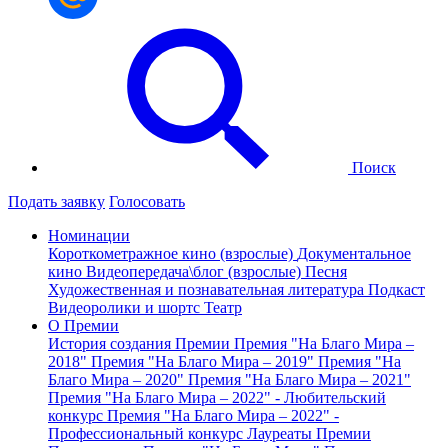
Поиск
Подать заявку
Голосовать
Номинации
Короткометражное кино (взрослые)
Документальное
кино
Видеопередача\блог (взрослые)
Песня
Художественная и познавательная литература
Подкаст
Видеоролики и шортс
Театр
О Премии
История создания Премии
Премия "На Благо Мира –
2018"
Премия "На Благо Мира – 2019"
Премия "На
Благо Мира – 2020"
Премия "На Благо Мира – 2021"
Премия "На Благо Мира – 2022" - Любительский
конкурс
Премия "На Благо Мира – 2022" -
Профессиональный конкурс
Лауреаты Премии