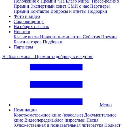
Положение о Премии "На Благо Мира"
Пресс-релиз о
Премии
Экспертный совет
СМИ о нас
Партнеры
Премии
Контакты
Вопросы и ответы
Подборки
Фото и видео
Сокровищница
На общих началах
Новости
Благие вести
Новости номинантов
События Премии
Блоги авторов
Подборки
Партнеры
На благо мира... Премия за доброту в искустве
Меню
Номинации
Короткометражное кино (взрослые)
Документальное
кино
Видеопередача\блог (взрослые)
Песня
Художественная и познавательная литература
Подкаст