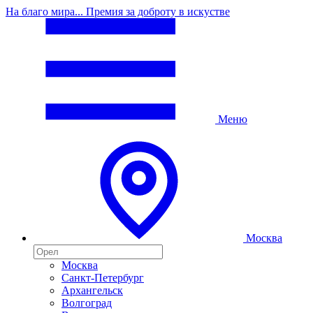
На благо мира... Премия за доброту в искустве
Меню
Москва
Москва
Санкт-Петербург
Архангельск
Волгоград