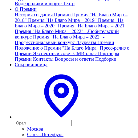
Видеоролики и шортс
Театр
О Премии
История создания Премии
Премия "На Благо Мира –
2018"
Премия "На Благо Мира – 2019"
Премия "На
Благо Мира – 2020"
Премия "На Благо Мира – 2021"
Премия "На Благо Мира – 2022" - Любительский
конкурс
Премия "На Благо Мира – 2022" -
Профессиональный конкурс
Лауреаты Премии
Положение о Премии "На Благо Мира"
Пресс-релиз о
Премии
Экспертный совет
СМИ о нас
Партнеры
Премии
Контакты
Вопросы и ответы
Подборки
Сокровищница
Москва
Санкт-Петербург