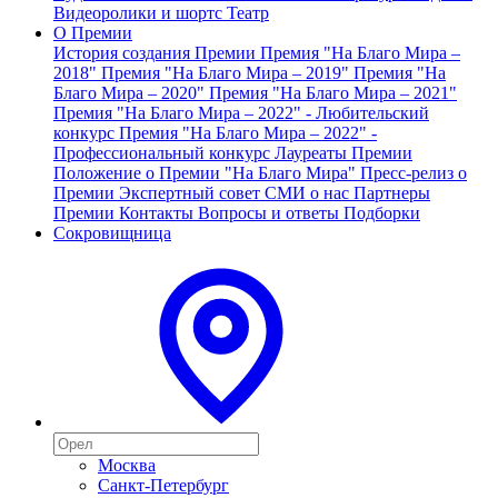
Видеоролики и шортс
Театр
О Премии
История создания Премии
Премия "На Благо Мира –
2018"
Премия "На Благо Мира – 2019"
Премия "На
Благо Мира – 2020"
Премия "На Благо Мира – 2021"
Премия "На Благо Мира – 2022" - Любительский
конкурс
Премия "На Благо Мира – 2022" -
Профессиональный конкурс
Лауреаты Премии
Положение о Премии "На Благо Мира"
Пресс-релиз о
Премии
Экспертный совет
СМИ о нас
Партнеры
Премии
Контакты
Вопросы и ответы
Подборки
Сокровищница
Москва
Санкт-Петербург