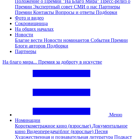
Положение о Премии "На Благо Мира"
Пресс-релиз о
Премии
Экспертный совет
СМИ о нас
Партнеры
Премии
Контакты
Вопросы и ответы
Подборки
Фото и видео
Сокровищница
На общих началах
Новости
Благие вести
Новости номинантов
События Премии
Блоги авторов
Подборки
Партнеры
На благо мира... Премия за доброту в искустве
Меню
Номинации
Короткометражное кино (взрослые)
Документальное
кино
Видеопередача\блог (взрослые)
Песня
Художественная и познавательная литература
Подкаст