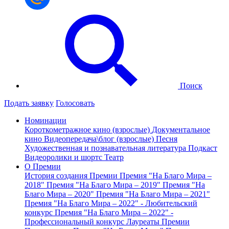
Поиск
Подать заявку
Голосовать
Номинации
Короткометражное кино (взрослые)
Документальное
кино
Видеопередача\блог (взрослые)
Песня
Художественная и познавательная литература
Подкаст
Видеоролики и шортс
Театр
О Премии
История создания Премии
Премия "На Благо Мира –
2018"
Премия "На Благо Мира – 2019"
Премия "На
Благо Мира – 2020"
Премия "На Благо Мира – 2021"
Премия "На Благо Мира – 2022" - Любительский
конкурс
Премия "На Благо Мира – 2022" -
Профессиональный конкурс
Лауреаты Премии