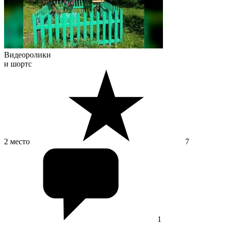
Видеоролики
и шортс
2 место
7
1