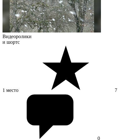
Видеоролики
и шортс
1 место
7
0