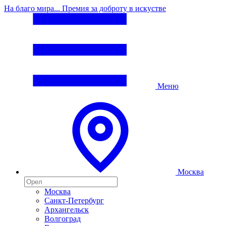
На благо мира... Премия за доброту в искустве
Меню
Москва
Москва
Санкт-Петербург
Архангельск
Волгоград