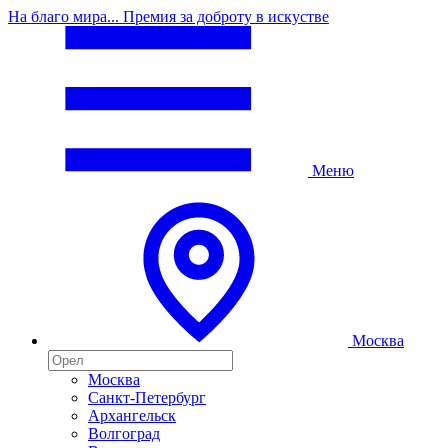
На благо мира... Премия за доброту в искустве
Меню
Москва
Москва
Санкт-Петербург
Архангельск
Волгоград