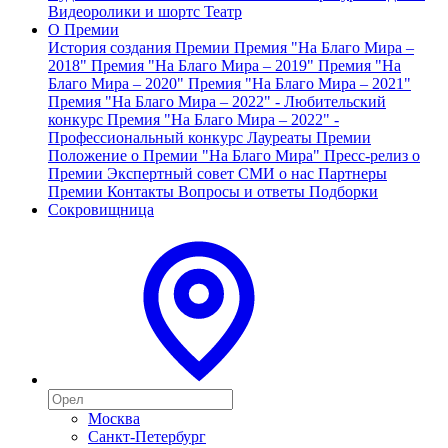
Видеоролики и шортс
Театр
О Премии
История создания Премии
Премия "На Благо Мира –
2018"
Премия "На Благо Мира – 2019"
Премия "На
Благо Мира – 2020"
Премия "На Благо Мира – 2021"
Премия "На Благо Мира – 2022" - Любительский
конкурс
Премия "На Благо Мира – 2022" -
Профессиональный конкурс
Лауреаты Премии
Положение о Премии "На Благо Мира"
Пресс-релиз о
Премии
Экспертный совет
СМИ о нас
Партнеры
Премии
Контакты
Вопросы и ответы
Подборки
Сокровищница
Москва
Санкт-Петербург