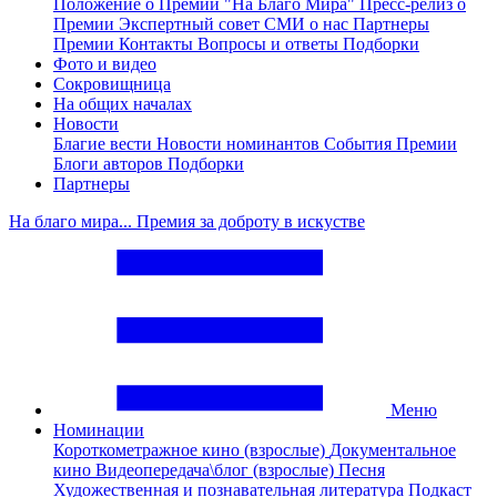
Положение о Премии "На Благо Мира"
Пресс-релиз о
Премии
Экспертный совет
СМИ о нас
Партнеры
Премии
Контакты
Вопросы и ответы
Подборки
Фото и видео
Сокровищница
На общих началах
Новости
Благие вести
Новости номинантов
События Премии
Блоги авторов
Подборки
Партнеры
На благо мира... Премия за доброту в искустве
Меню
Номинации
Короткометражное кино (взрослые)
Документальное
кино
Видеопередача\блог (взрослые)
Песня
Художественная и познавательная литература
Подкаст