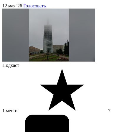
12 мая '26
Голосовать
Подкаст
1 место
7