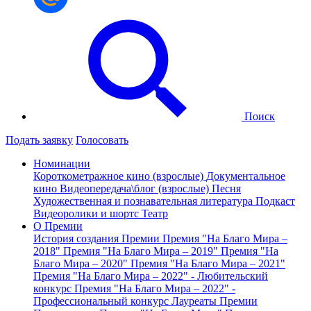
Поиск
Подать заявку
Голосовать
Номинации
Короткометражное кино (взрослые)
Документальное
кино
Видеопередача\блог (взрослые)
Песня
Художественная и познавательная литература
Подкаст
Видеоролики и шортс
Театр
О Премии
История создания Премии
Премия "На Благо Мира –
2018"
Премия "На Благо Мира – 2019"
Премия "На
Благо Мира – 2020"
Премия "На Благо Мира – 2021"
Премия "На Благо Мира – 2022" - Любительский
конкурс
Премия "На Благо Мира – 2022" -
Профессиональный конкурс
Лауреаты Премии