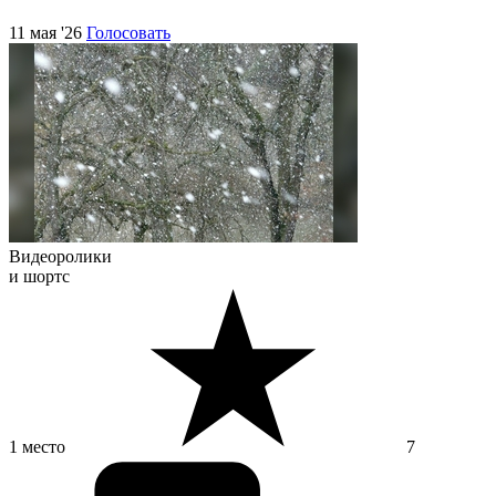
11 мая '26
Голосовать
Видеоролики
и шортс
1 место
7