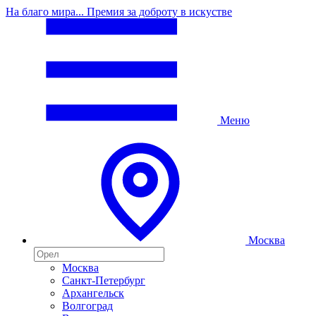
На благо мира... Премия за доброту в искустве
Меню
Москва
Москва
Санкт-Петербург
Архангельск
Волгоград