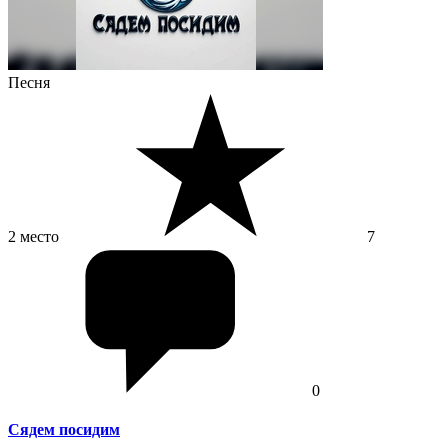
Песня
2 место
7
0
Сядем посидим