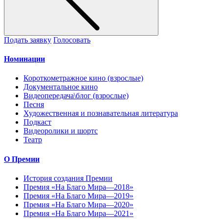
Подать заявку
Голосовать
Номинации
Короткометражное кино (взрослые)
Документальное кино
Видеопередача\блог (взрослые)
Песня
Художественная и познавательная литература
Подкаст
Видеоролики и шортс
Театр
О Премии
История создания Премии
Премия «На Благо Мира—2018»
Премия «На Благо Мира—2019»
Премия «На Благо Мира—2020»
Премия «На Благо Мира—2021»