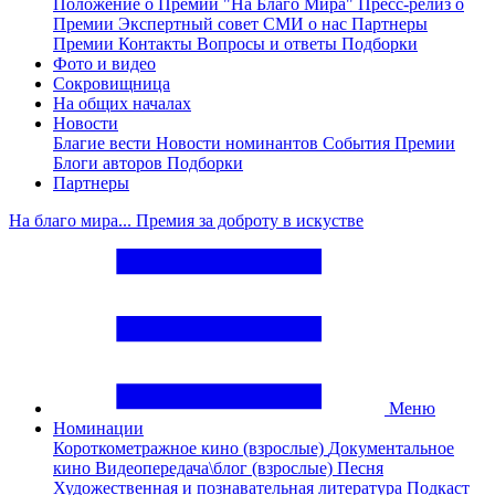
Положение о Премии "На Благо Мира"
Пресс-релиз о
Премии
Экспертный совет
СМИ о нас
Партнеры
Премии
Контакты
Вопросы и ответы
Подборки
Фото и видео
Сокровищница
На общих началах
Новости
Благие вести
Новости номинантов
События Премии
Блоги авторов
Подборки
Партнеры
На благо мира... Премия за доброту в искустве
Меню
Номинации
Короткометражное кино (взрослые)
Документальное
кино
Видеопередача\блог (взрослые)
Песня
Художественная и познавательная литература
Подкаст