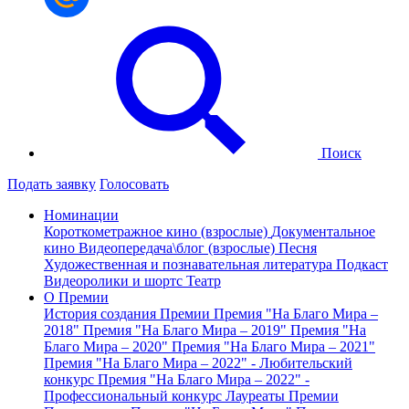
Поиск
Подать заявку
Голосовать
Номинации
Короткометражное кино (взрослые)
Документальное
кино
Видеопередача\блог (взрослые)
Песня
Художественная и познавательная литература
Подкаст
Видеоролики и шортс
Театр
О Премии
История создания Премии
Премия "На Благо Мира –
2018"
Премия "На Благо Мира – 2019"
Премия "На
Благо Мира – 2020"
Премия "На Благо Мира – 2021"
Премия "На Благо Мира – 2022" - Любительский
конкурс
Премия "На Благо Мира – 2022" -
Профессиональный конкурс
Лауреаты Премии