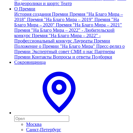
Видеоролики и шортс
Театр
О Премии
История создания Премии
Премия "На Благо Мира –
2018"
Премия "На Благо Мира – 2019"
Премия "На
Благо Мира – 2020"
Премия "На Благо Мира – 2021"
Премия "На Благо Мира – 2022" - Любительский
конкурс
Премия "На Благо Мира – 2022" -
Профессиональный конкурс
Лауреаты Премии
Положение о Премии "На Благо Мира"
Пресс-релиз о
Премии
Экспертный совет
СМИ о нас
Партнеры
Премии
Контакты
Вопросы и ответы
Подборки
Сокровищница
Москва
Санкт-Петербург