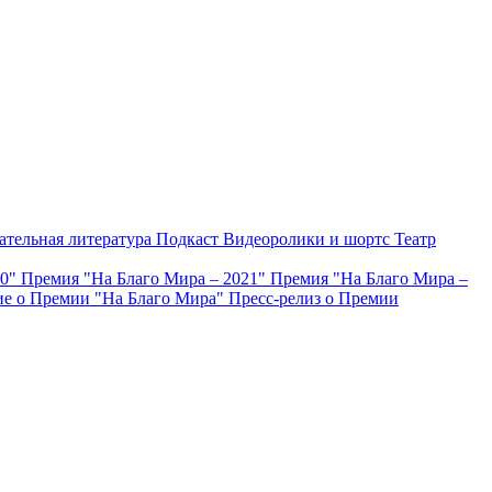
ательная литература
Подкаст
Видеоролики и шортс
Театр
20"
Премия "На Благо Мира – 2021"
Премия "На Благо Мира –
е о Премии "На Благо Мира"
Пресс-релиз о Премии