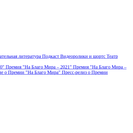
ательная литература
Подкаст
Видеоролики и шортс
Театр
20"
Премия "На Благо Мира – 2021"
Премия "На Благо Мира –
е о Премии "На Благо Мира"
Пресс-релиз о Премии