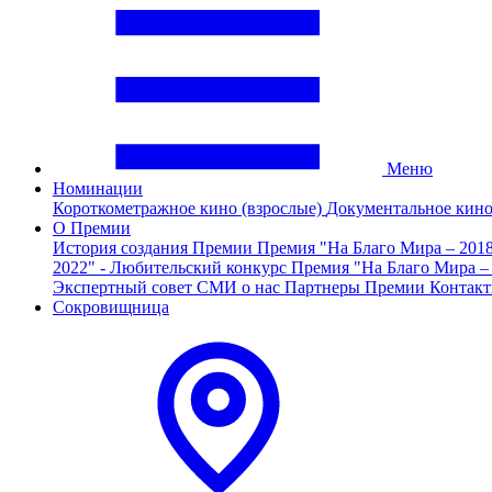
Меню
Номинации
Короткометражное кино (взрослые)
Документальное кин
О Премии
История создания Премии
Премия "На Благо Мира – 201
2022" - Любительский конкурс
Премия "На Благо Мира –
Экспертный совет
СМИ о нас
Партнеры Премии
Контак
Сокровищница