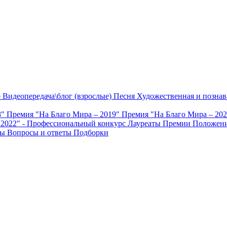
о
Видеопередача\блог (взрослые)
Песня
Художественная и познав
8"
Премия "На Благо Мира – 2019"
Премия "На Благо Мира – 20
 2022" - Профессиональный конкурс
Лауреаты Премии
Положени
ты
Вопросы и ответы
Подборки