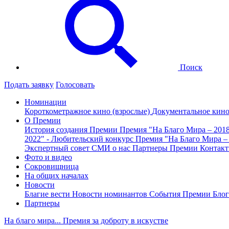
Поиск
Подать заявку
Голосовать
Номинации
Короткометражное кино (взрослые)
Документальное кин
О Премии
История создания Премии
Премия "На Благо Мира – 201
2022" - Любительский конкурс
Премия "На Благо Мира –
Экспертный совет
СМИ о нас
Партнеры Премии
Контак
Фото и видео
Сокровищница
На общих началах
Новости
Благие вести
Новости номинантов
События Премии
Блог
Партнеры
На благо мира... Премия за доброту в искустве