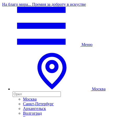
На благо мира... Премия за доброту в искустве
Меню
Москва
Москва
Санкт-Петербург
Архангельск
Волгоград