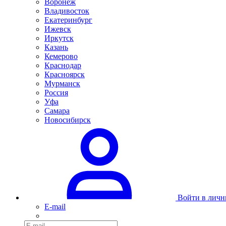
Воронеж
Владивосток
Екатеринбург
Ижевск
Иркутск
Казань
Кемерово
Краснодар
Красноярск
Мурманск
Россия
Уфа
Самара
Новосибирск
Войти в личн
E-mail