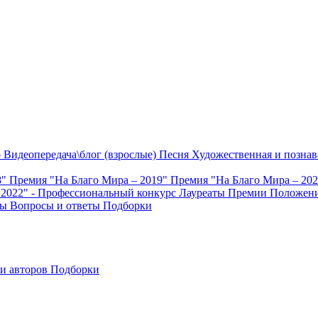
о
Видеопередача\блог (взрослые)
Песня
Художественная и познав
8"
Премия "На Благо Мира – 2019"
Премия "На Благо Мира – 20
 2022" - Профессиональный конкурс
Лауреаты Премии
Положени
ты
Вопросы и ответы
Подборки
и авторов
Подборки