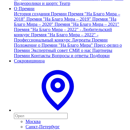
Видеоролики и шортс
Театр
О Премии
История создания Премии
Премия "На Благо Мира –
2018"
Премия "На Благо Мира – 2019"
Премия "На
Благо Мира – 2020"
Премия "На Благо Мира – 2021"
Премия "На Благо Мира – 2022" - Любительский
конкурс
Премия "На Благо Мира – 2022" -
Профессиональный конкурс
Лауреаты Премии
Положение о Премии "На Благо Мира"
Пресс-релиз о
Премии
Экспертный совет
СМИ о нас
Партнеры
Премии
Контакты
Вопросы и ответы
Подборки
Сокровищница
Москва
Санкт-Петербург