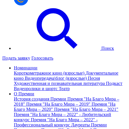
Поиск
Подать заявку
Голосовать
Номинации
Короткометражное кино (взрослые)
Документальное
кино
Видеопередача\блог (взрослые)
Песня
Художественная и познавательная литература
Подкаст
Видеоролики и шортс
Театр
О Премии
История создания Премии
Премия "На Благо Мира –
2018"
Премия "На Благо Мира – 2019"
Премия "На
Благо Мира – 2020"
Премия "На Благо Мира – 2021"
Премия "На Благо Мира – 2022" - Любительский
конкурс
Премия "На Благо Мира – 2022" -
Профессиональный конкурс
Лауреаты Премии