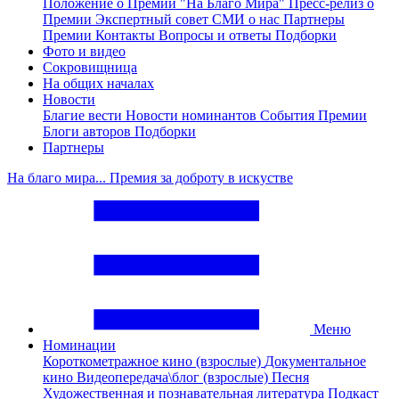
Положение о Премии "На Благо Мира"
Пресс-релиз о
Премии
Экспертный совет
СМИ о нас
Партнеры
Премии
Контакты
Вопросы и ответы
Подборки
Фото и видео
Сокровищница
На общих началах
Новости
Благие вести
Новости номинантов
События Премии
Блоги авторов
Подборки
Партнеры
На благо мира... Премия за доброту в искустве
Меню
Номинации
Короткометражное кино (взрослые)
Документальное
кино
Видеопередача\блог (взрослые)
Песня
Художественная и познавательная литература
Подкаст