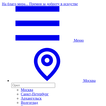
На благо мира... Премия за доброту в искустве
Меню
Москва
Москва
Санкт-Петербург
Архангельск
Волгоград