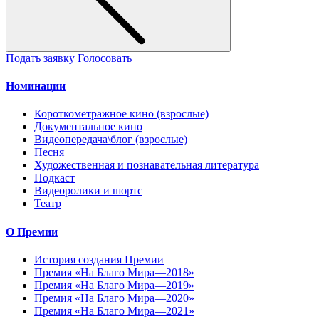
Подать заявку
Голосовать
Номинации
Короткометражное кино (взрослые)
Документальное кино
Видеопередача\блог (взрослые)
Песня
Художественная и познавательная литература
Подкаст
Видеоролики и шортс
Театр
О Премии
История создания Премии
Премия «На Благо Мира—2018»
Премия «На Благо Мира—2019»
Премия «На Благо Мира—2020»
Премия «На Благо Мира—2021»