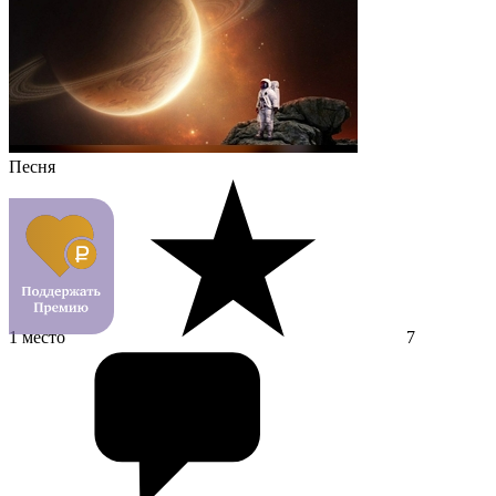
Песня
1 место
7