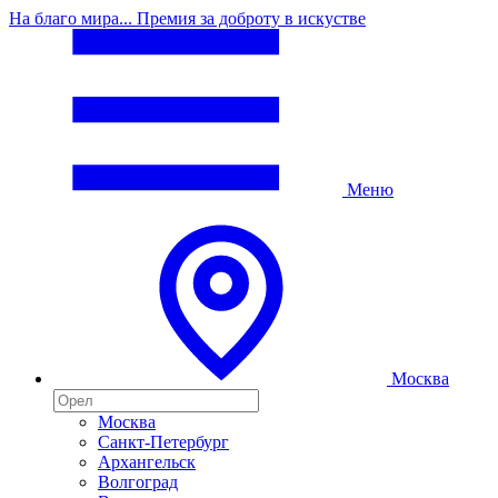
На благо мира... Премия за доброту в искустве
Меню
Москва
Москва
Санкт-Петербург
Архангельск
Волгоград