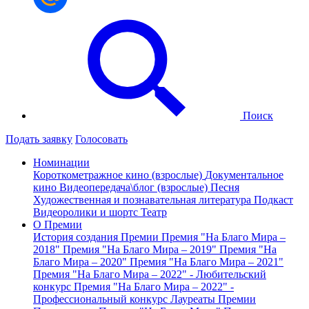
Поиск
Подать заявку
Голосовать
Номинации
Короткометражное кино (взрослые)
Документальное
кино
Видеопередача\блог (взрослые)
Песня
Художественная и познавательная литература
Подкаст
Видеоролики и шортс
Театр
О Премии
История создания Премии
Премия "На Благо Мира –
2018"
Премия "На Благо Мира – 2019"
Премия "На
Благо Мира – 2020"
Премия "На Благо Мира – 2021"
Премия "На Благо Мира – 2022" - Любительский
конкурс
Премия "На Благо Мира – 2022" -
Профессиональный конкурс
Лауреаты Премии