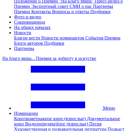
Положение о Премии "На Благо Мира"
Пресс-релиз о
Премии
Экспертный совет
СМИ о нас
Партнеры
Премии
Контакты
Вопросы и ответы
Подборки
Фото и видео
Сокровищница
На общих началах
Новости
Благие вести
Новости номинантов
События Премии
Блоги авторов
Подборки
Партнеры
На благо мира... Премия за доброту в искустве
Меню
Номинации
Короткометражное кино (взрослые)
Документальное
кино
Видеопередача\блог (взрослые)
Песня
Художественная и познавательная литература
Подкаст