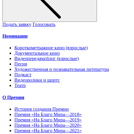
Подать заявку
Голосовать
Номинации
Короткометражное кино (взрослые)
Документальное кино
Видеопередача\блог (взрослые)
Песня
Художественная и познавательная литература
Подкаст
Видеоролики и шортс
Театр
О Премии
История создания Премии
Премия «На Благо Мира—2018»
Премия «На Благо Мира—2019»
Премия «На Благо Мира—2020»
Премия «На Благо Мира—2021»