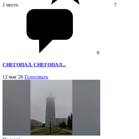
1 место
7
0
СНЕГОПАД, СНЕГОПАД...
12 мая '26
Голосовать