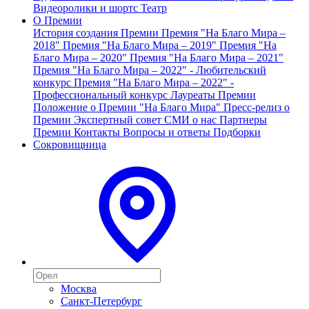
Видеоролики и шортс
Театр
О Премии
История создания Премии
Премия "На Благо Мира –
2018"
Премия "На Благо Мира – 2019"
Премия "На
Благо Мира – 2020"
Премия "На Благо Мира – 2021"
Премия "На Благо Мира – 2022" - Любительский
конкурс
Премия "На Благо Мира – 2022" -
Профессиональный конкурс
Лауреаты Премии
Положение о Премии "На Благо Мира"
Пресс-релиз о
Премии
Экспертный совет
СМИ о нас
Партнеры
Премии
Контакты
Вопросы и ответы
Подборки
Сокровищница
Москва
Санкт-Петербург