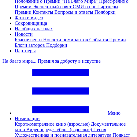
Положение о Премии "На Благо Мира"
Пресс-релиз о
Премии
Экспертный совет
СМИ о нас
Партнеры
Премии
Контакты
Вопросы и ответы
Подборки
Фото и видео
Сокровищница
На общих началах
Новости
Благие вести
Новости номинантов
События Премии
Блоги авторов
Подборки
Партнеры
На благо мира... Премия за доброту в искустве
Меню
Номинации
Короткометражное кино (взрослые)
Документальное
кино
Видеопередача\блог (взрослые)
Песня
Художественная и познавательная литература
Подкаст