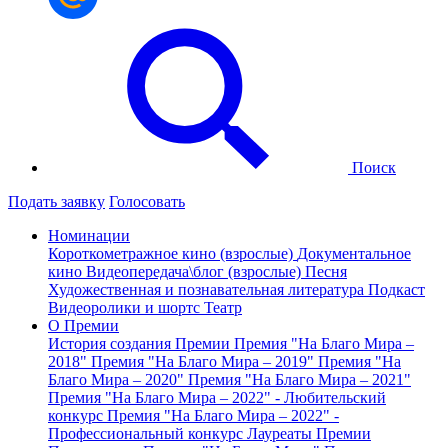
Поиск
Подать заявку
Голосовать
Номинации
Короткометражное кино (взрослые)
Документальное
кино
Видеопередача\блог (взрослые)
Песня
Художественная и познавательная литература
Подкаст
Видеоролики и шортс
Театр
О Премии
История создания Премии
Премия "На Благо Мира –
2018"
Премия "На Благо Мира – 2019"
Премия "На
Благо Мира – 2020"
Премия "На Благо Мира – 2021"
Премия "На Благо Мира – 2022" - Любительский
конкурс
Премия "На Благо Мира – 2022" -
Профессиональный конкурс
Лауреаты Премии