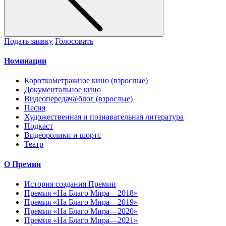
Подать заявку
Голосовать
Номинации
Короткометражное кино (взрослые)
Документальное кино
Видеопередача\блог (взрослые)
Песня
Художественная и познавательная литература
Подкаст
Видеоролики и шортс
Театр
О Премии
История создания Премии
Премия «На Благо Мира—2018»
Премия «На Благо Мира—2019»
Премия «На Благо Мира—2020»
Премия «На Благо Мира—2021»