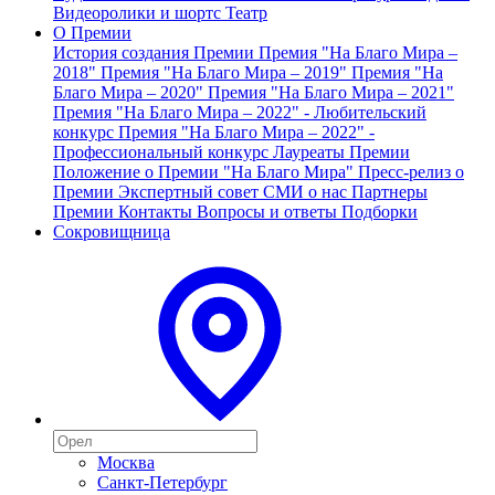
Видеоролики и шортс
Театр
О Премии
История создания Премии
Премия "На Благо Мира –
2018"
Премия "На Благо Мира – 2019"
Премия "На
Благо Мира – 2020"
Премия "На Благо Мира – 2021"
Премия "На Благо Мира – 2022" - Любительский
конкурс
Премия "На Благо Мира – 2022" -
Профессиональный конкурс
Лауреаты Премии
Положение о Премии "На Благо Мира"
Пресс-релиз о
Премии
Экспертный совет
СМИ о нас
Партнеры
Премии
Контакты
Вопросы и ответы
Подборки
Сокровищница
Москва
Санкт-Петербург