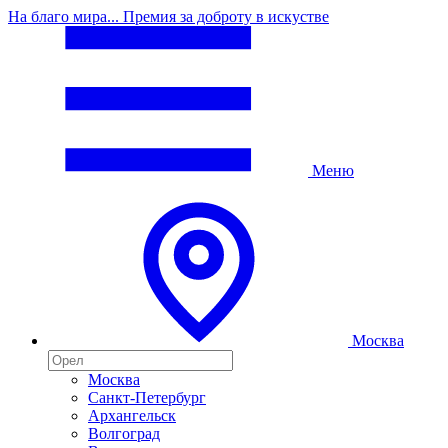
На благо мира... Премия за доброту в искустве
Меню
Москва
Москва
Санкт-Петербург
Архангельск
Волгоград