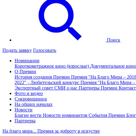
Поиск
Подать заявку
Голосовать
Номинации
Короткометражное кино (взрослые)
Документальное кин
О Премии
История создания Премии
Премия "На Благо Мира – 201
2022" - Любительский конкурс
Премия "На Благо Мира –
Экспертный совет
СМИ о нас
Партнеры Премии
Контак
Фото и видео
Сокровищница
На общих началах
Новости
Благие вести
Новости номинантов
События Премии
Блог
Партнеры
На благо мира... Премия за доброту в искустве