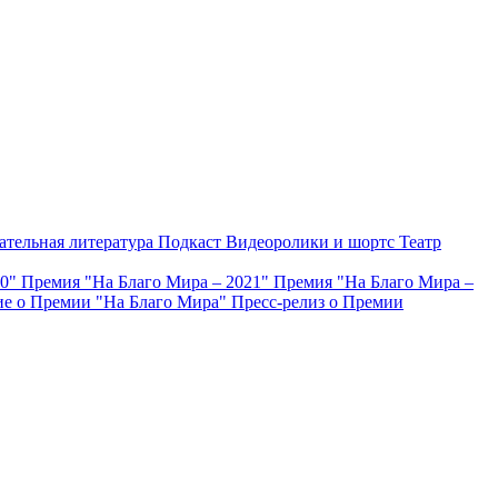
ательная литература
Подкаст
Видеоролики и шортс
Театр
20"
Премия "На Благо Мира – 2021"
Премия "На Благо Мира –
е о Премии "На Благо Мира"
Пресс-релиз о Премии