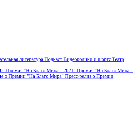
ательная литература
Подкаст
Видеоролики и шортс
Театр
20"
Премия "На Благо Мира – 2021"
Премия "На Благо Мира –
е о Премии "На Благо Мира"
Пресс-релиз о Премии