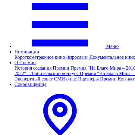
Меню
Номинации
Короткометражное кино (взрослые)
Документальное кин
О Премии
История создания Премии
Премия "На Благо Мира – 201
2022" - Любительский конкурс
Премия "На Благо Мира –
Экспертный совет
СМИ о нас
Партнеры Премии
Контак
Сокровищница