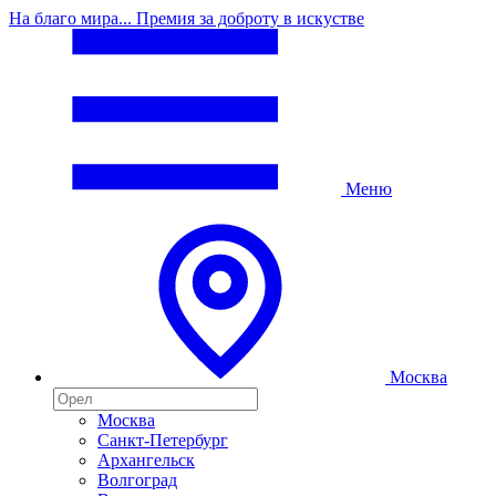
На благо мира... Премия за доброту в искустве
Меню
Москва
Москва
Санкт-Петербург
Архангельск
Волгоград