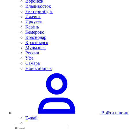
Воронеж
Владивосток
Екатеринбург
Ижевск
Иркутск
Казань
Кемерово
Краснодар
Красноярск
Мурманск
Россия
Уфа
Самара
Новосибирск
Войти в личн
E-mail