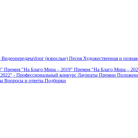
о
Видеопередача\блог (взрослые)
Песня
Художественная и познав
8"
Премия "На Благо Мира – 2019"
Премия "На Благо Мира – 20
 2022" - Профессиональный конкурс
Лауреаты Премии
Положени
ты
Вопросы и ответы
Подборки