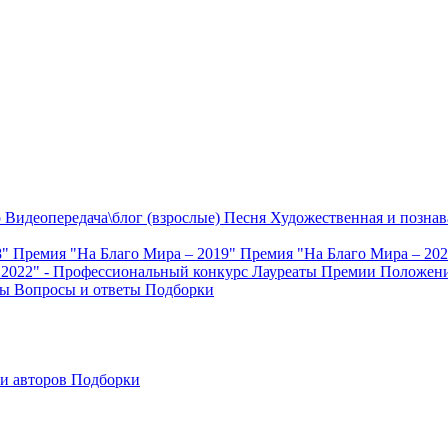
о
Видеопередача\блог (взрослые)
Песня
Художественная и познав
8"
Премия "На Благо Мира – 2019"
Премия "На Благо Мира – 20
 2022" - Профессиональный конкурс
Лауреаты Премии
Положени
ты
Вопросы и ответы
Подборки
и авторов
Подборки