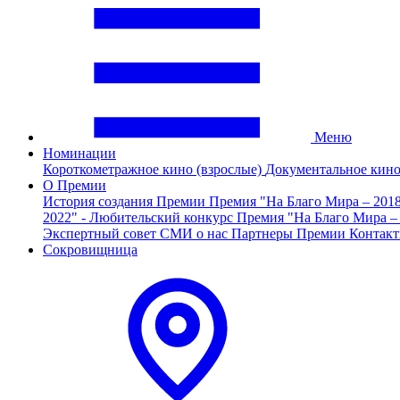
Меню
Номинации
Короткометражное кино (взрослые)
Документальное кин
О Премии
История создания Премии
Премия "На Благо Мира – 201
2022" - Любительский конкурс
Премия "На Благо Мира –
Экспертный совет
СМИ о нас
Партнеры Премии
Контак
Сокровищница