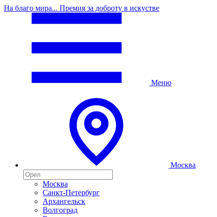
На благо мира... Премия за доброту в искустве
Меню
Москва
Москва
Санкт-Петербург
Архангельск
Волгоград