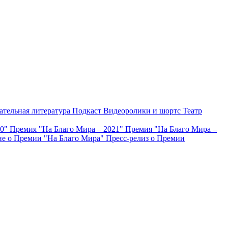
ательная литература
Подкаст
Видеоролики и шортс
Театр
20"
Премия "На Благо Мира – 2021"
Премия "На Благо Мира –
е о Премии "На Благо Мира"
Пресс-релиз о Премии