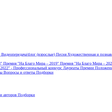
о
Видеопередача\блог (взрослые)
Песня
Художественная и познав
8"
Премия "На Благо Мира – 2019"
Премия "На Благо Мира – 20
 2022" - Профессиональный конкурс
Лауреаты Премии
Положени
ты
Вопросы и ответы
Подборки
и авторов
Подборки