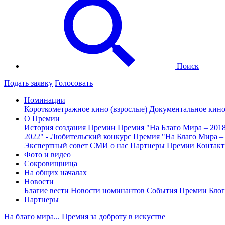
Поиск
Подать заявку
Голосовать
Номинации
Короткометражное кино (взрослые)
Документальное кин
О Премии
История создания Премии
Премия "На Благо Мира – 201
2022" - Любительский конкурс
Премия "На Благо Мира –
Экспертный совет
СМИ о нас
Партнеры Премии
Контак
Фото и видео
Сокровищница
На общих началах
Новости
Благие вести
Новости номинантов
События Премии
Блог
Партнеры
На благо мира... Премия за доброту в искустве