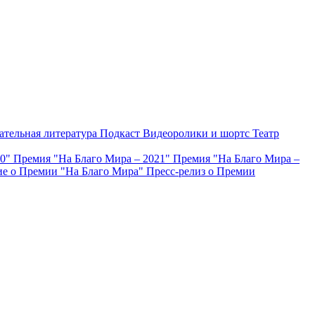
ательная литература
Подкаст
Видеоролики и шортс
Театр
20"
Премия "На Благо Мира – 2021"
Премия "На Благо Мира –
е о Премии "На Благо Мира"
Пресс-релиз о Премии