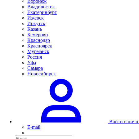
Воронеж
Владивосток
Екатеринбург
Ижевск
Иркутск
Казань
Кемерово
Краснодар
Красноярск
Мурманск
Россия
Уфа
Самара
Новосибирск
Войти в личн
E-mail