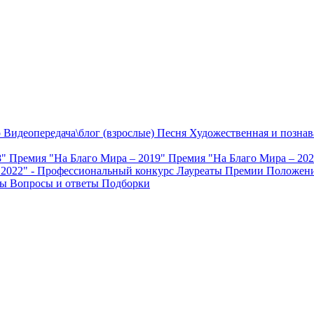
о
Видеопередача\блог (взрослые)
Песня
Художественная и познав
8"
Премия "На Благо Мира – 2019"
Премия "На Благо Мира – 20
 2022" - Профессиональный конкурс
Лауреаты Премии
Положени
ты
Вопросы и ответы
Подборки