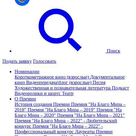
Поиск
Подать заявку
Голосовать
Номинации
Короткометражное кино (взрослые)
Документальное
кино
Видеопередача\блог (взрослые)
Песня
Художественная и познавательная литература
Подкаст
Видеоролики и шортс
Театр
О Премии
История создания Премии
Премия "На Благо Мира –
2018"
Премия "На Благо Мира – 2019"
Премия "На
Благо Мира – 2020"
Премия "На Благо Мира – 2021"
Премия "На Благо Мира – 2022" - Любительский
конкурс
Премия "На Благо Мира – 2022" -
Профессиональный конкурс
Лауреаты Премии