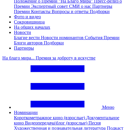
Положение о Премии "На Благо Мира"
Пресс-релиз о
Премии
Экспертный совет
СМИ о нас
Партнеры
Премии
Контакты
Вопросы и ответы
Подборки
Фото и видео
Сокровищница
На общих началах
Новости
Благие вести
Новости номинантов
События Премии
Блоги авторов
Подборки
Партнеры
На благо мира... Премия за доброту в искустве
Меню
Номинации
Короткометражное кино (взрослые)
Документальное
кино
Видеопередача\блог (взрослые)
Песня
Художественная и познавательная литература
Подкаст