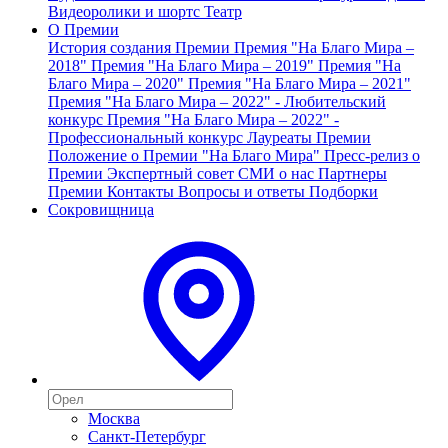
Видеоролики и шортс
Театр
О Премии
История создания Премии
Премия "На Благо Мира –
2018"
Премия "На Благо Мира – 2019"
Премия "На
Благо Мира – 2020"
Премия "На Благо Мира – 2021"
Премия "На Благо Мира – 2022" - Любительский
конкурс
Премия "На Благо Мира – 2022" -
Профессиональный конкурс
Лауреаты Премии
Положение о Премии "На Благо Мира"
Пресс-релиз о
Премии
Экспертный совет
СМИ о нас
Партнеры
Премии
Контакты
Вопросы и ответы
Подборки
Сокровищница
Москва
Санкт-Петербург