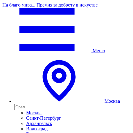
На благо мира... Премия за доброту в искустве
Меню
Москва
Москва
Санкт-Петербург
Архангельск
Волгоград