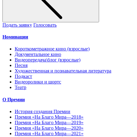
Подать заявку
Голосовать
Номинации
Короткометражное кино (взрослые)
Документальное кино
Видеопередача\блог (взрослые)
Песня
Художественная и познавательная литература
Подкаст
Видеоролики и шортс
Театр
О Премии
История создания Премии
Премия «На Благо Мира—2018»
Премия «На Благо Мира—2019»
Премия «На Благо Мира—2020»
Премия «На Благо Мира—2021»