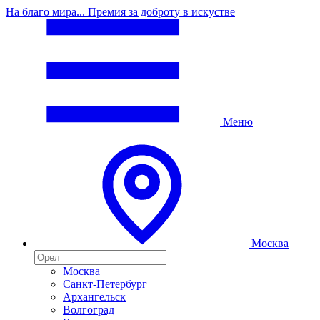
На благо мира... Премия за доброту в искустве
Меню
Москва
Москва
Санкт-Петербург
Архангельск
Волгоград