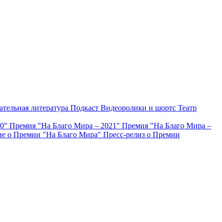
ательная литература
Подкаст
Видеоролики и шортс
Театр
20"
Премия "На Благо Мира – 2021"
Премия "На Благо Мира –
е о Премии "На Благо Мира"
Пресс-релиз о Премии