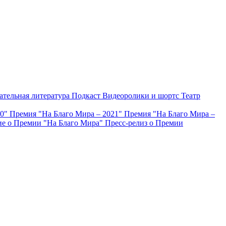
ательная литература
Подкаст
Видеоролики и шортс
Театр
20"
Премия "На Благо Мира – 2021"
Премия "На Благо Мира –
е о Премии "На Благо Мира"
Пресс-релиз о Премии