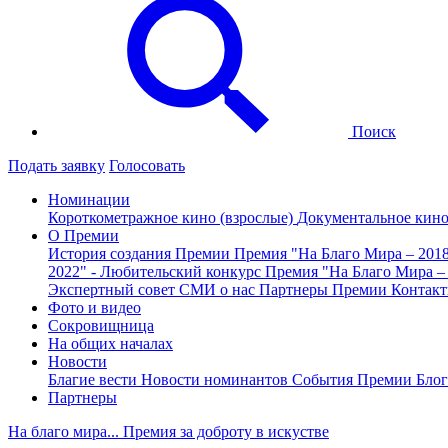
Поиск
Подать заявку
Голосовать
Номинации
Короткометражное кино (взрослые)
Документальное кин
О Премии
История создания Премии
Премия "На Благо Мира – 201
2022" - Любительский конкурс
Премия "На Благо Мира –
Экспертный совет
СМИ о нас
Партнеры Премии
Контак
Фото и видео
Сокровищница
На общих началах
Новости
Благие вести
Новости номинантов
События Премии
Блог
Партнеры
На благо мира... Премия за доброту в искустве