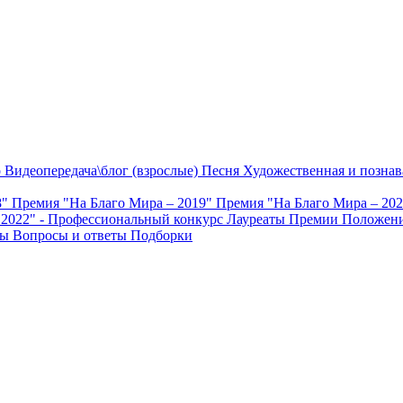
о
Видеопередача\блог (взрослые)
Песня
Художественная и познав
8"
Премия "На Благо Мира – 2019"
Премия "На Благо Мира – 20
 2022" - Профессиональный конкурс
Лауреаты Премии
Положени
ты
Вопросы и ответы
Подборки