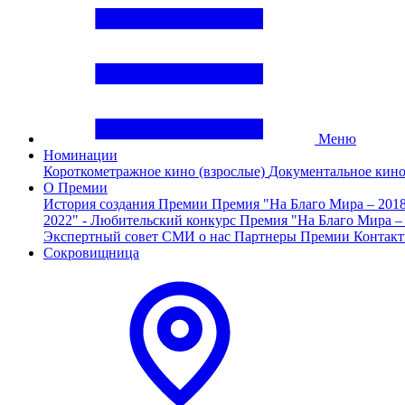
Меню
Номинации
Короткометражное кино (взрослые)
Документальное кин
О Премии
История создания Премии
Премия "На Благо Мира – 201
2022" - Любительский конкурс
Премия "На Благо Мира –
Экспертный совет
СМИ о нас
Партнеры Премии
Контак
Сокровищница