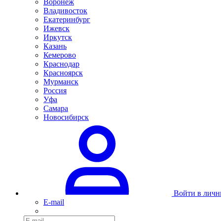
Воронеж
Владивосток
Екатеринбург
Ижевск
Иркутск
Казань
Кемерово
Краснодар
Красноярск
Мурманск
Россия
Уфа
Самара
Новосибирск
Войти в личн
E-mail