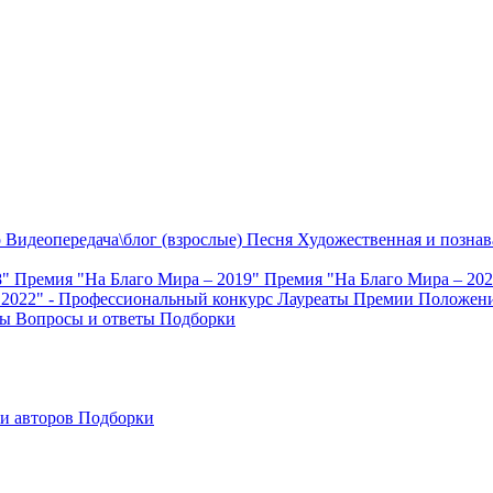
о
Видеопередача\блог (взрослые)
Песня
Художественная и познав
8"
Премия "На Благо Мира – 2019"
Премия "На Благо Мира – 20
 2022" - Профессиональный конкурс
Лауреаты Премии
Положени
ты
Вопросы и ответы
Подборки
и авторов
Подборки