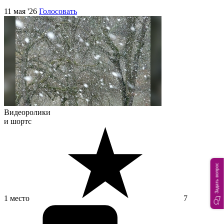
11 мая '26
Голосовать
Видеоролики
и шортс
Задать вопрос
1 место
7