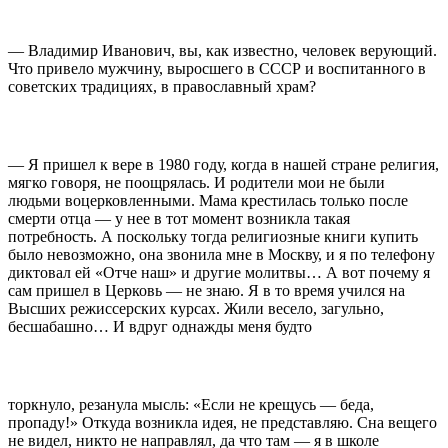
— Владимир Иванович, вы, как известно, человек верующий.
Что привело мужчину, выросшего в СССР и воспитанного в
советских традициях, в православный храм?
— Я пришел к вере в 1980 году, когда в нашей стране религия,
мягко говоря, не поощрялась. И родители мои не были
людьми воцерковленными. Мама крестилась только после
смерти отца — у нее в тот момент возникла такая
потребность. А поскольку тогда религиозные книги купить
было невозможно, она звонила мне в Москву, и я по телефону
диктовал ей «Отче наш» и другие молитвы… А вот почему я
сам пришел в Церковь — не знаю. Я в то время учился на
Высших режиссерских курсах. Жили весело, загульно,
бесшабашно… И вдруг однажды меня будто
торкнуло, резанула мысль: «Если не крещусь — беда,
пропаду!» Откуда возникла идея, не представляю. Сна вещего
не видел, никто не направлял, да что там — я в школе