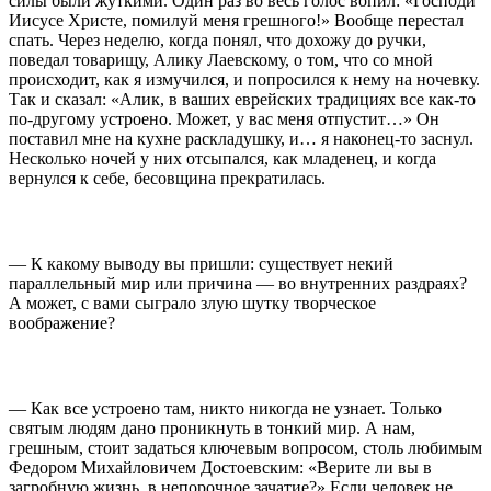
силы были жуткими. Один раз во весь голос вопил: «Господи
Иисусе Христе, помилуй меня грешного!» Вообще перестал
спать. Через неделю, когда понял, что дохожу до ручки,
поведал товарищу, Алику Лаевскому, о том, что со мной
происходит, как я измучился, и попросился к нему на ночевку.
Так и сказал: «Алик, в ваших еврейских традициях все как-то
по-другому устроено. Может, у вас меня отпустит…» Он
поставил мне на кухне раскладушку, и… я наконец-то заснул.
Несколько ночей у них отсыпался, как младенец, и когда
вернулся к себе, бесовщина прекратилась.
— К какому выводу вы пришли: существует некий
параллельный мир или причина — во внутренних раздраях?
А может, с вами сыграло злую шутку творческое
воображение?
— Как все устроено там, никто никогда не узнает. Только
святым людям дано проникнуть в тонкий мир. А нам,
грешным, стоит задаться ключевым вопросом, столь любимым
Федором Михайловичем Достоевским: «Верите ли вы в
загробную жизнь, в непорочное зачатие?» Если человек не