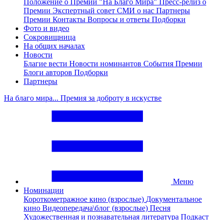
Положение о Премии "На Благо Мира"
Пресс-релиз о
Премии
Экспертный совет
СМИ о нас
Партнеры
Премии
Контакты
Вопросы и ответы
Подборки
Фото и видео
Сокровищница
На общих началах
Новости
Благие вести
Новости номинантов
События Премии
Блоги авторов
Подборки
Партнеры
На благо мира... Премия за доброту в искустве
Меню
Номинации
Короткометражное кино (взрослые)
Документальное
кино
Видеопередача\блог (взрослые)
Песня
Художественная и познавательная литература
Подкаст