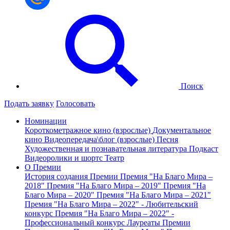
Поиск
Подать заявку
Голосовать
Номинации
Короткометражное кино (взрослые)
Документальное
кино
Видеопередача\блог (взрослые)
Песня
Художественная и познавательная литература
Подкаст
Видеоролики и шортс
Театр
О Премии
История создания Премии
Премия "На Благо Мира –
2018"
Премия "На Благо Мира – 2019"
Премия "На
Благо Мира – 2020"
Премия "На Благо Мира – 2021"
Премия "На Благо Мира – 2022" - Любительский
конкурс
Премия "На Благо Мира – 2022" -
Профессиональный конкурс
Лауреаты Премии