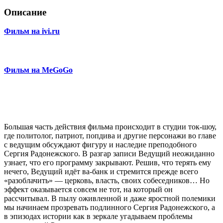
Описание
Фильм на ivi.ru
Фильм на MeGoGo
Большая часть действия фильма происходит в студии ток-шоу,
где политолог, патриот, попдива и другие персонажи во главе
с ведущим обсуждают фигуру и наследие преподобного
Сергия Радонежского. В разгар записи Ведущий неожиданно
узнает, что его программу закрывают. Решив, что терять ему
нечего, Ведущий идёт ва-банк и стремится прежде всего
«разоблачить» — церковь, власть, своих собеседников… Но
эффект оказывается совсем не тот, на который он
рассчитывал. В пылу оживленной и даже яростной полемики
мы начинаем прозревать подлинного Сергия Радонежского, а
в эпизодах истории как в зеркале угадываем проблемы