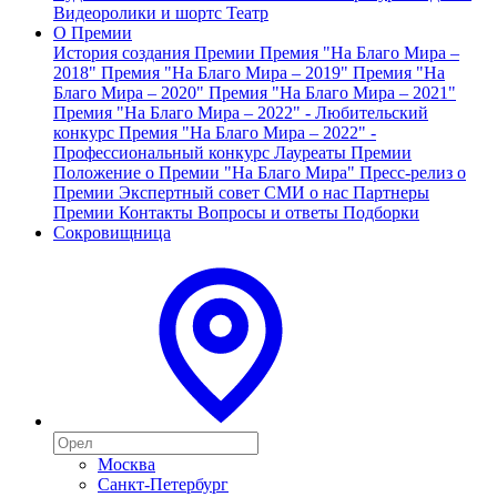
Видеоролики и шортс
Театр
О Премии
История создания Премии
Премия "На Благо Мира –
2018"
Премия "На Благо Мира – 2019"
Премия "На
Благо Мира – 2020"
Премия "На Благо Мира – 2021"
Премия "На Благо Мира – 2022" - Любительский
конкурс
Премия "На Благо Мира – 2022" -
Профессиональный конкурс
Лауреаты Премии
Положение о Премии "На Благо Мира"
Пресс-релиз о
Премии
Экспертный совет
СМИ о нас
Партнеры
Премии
Контакты
Вопросы и ответы
Подборки
Сокровищница
Москва
Санкт-Петербург