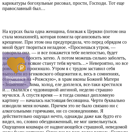
карикатуры богохульные рисовал, прости, Господи. Тот еще
православный был…
На курсах была одна женщина, близкая к Церкви (потом она
стала монахиней), которая помогла организовать мое
крещение. При этом она предупредила, что перед обрядом со
мной будет твориться неладное. «Проснешься утром, —
говорила она, — и все покажется тебе нелепостью, будет
искушение бросить затею. А потом можешь сильно заболеть,
да еще бесы всякие станут тебя мучить…» Невероятно, но все
ровно так и произошло. Утром я с трудом заставил себя
выползти из вгиковского общежития и, весь в сомнениях,
отправился на «Рижскую», в храм иконы Божией Матери
«Знамение». Зима, холод, еле доплелся, все-таки крестился
и… свалился с чудовищной ангиной, неделю страшно
мучился. А спустя время — я тогда снимал дипломную
картину — началась настоящая бесовщина. Черти буквально
изводили меня ночами. Причем это не было связано ни с
алкогольными горячками, ни со сновидениями. Я
действительно ощущал нечто, однажды даже как будто его
видел, но, словно ­обездвиженный, не мог шевельнуться.
Ощущения кошмара от надвигающейся страшной, неведомой