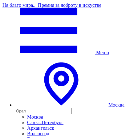
На благо мира... Премия за доброту в искустве
Меню
Москва
Москва
Санкт-Петербург
Архангельск
Волгоград