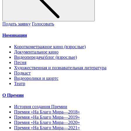
Подать заявку
Голосовать
Номинации
Короткометражное кино (взрослые)
Документальное кино
Видеопередача\блог (взрослые)
Песня
Художественная и познавательная литература
Подкаст
Видеоролики и шортс
Театр
О Премии
История создания Премии
Премия «На Благо Мира—2018»
Премия «На Благо Мира—2019»
Премия «На Благо Мира—2020»
Премия «На Благо Мира—2021»