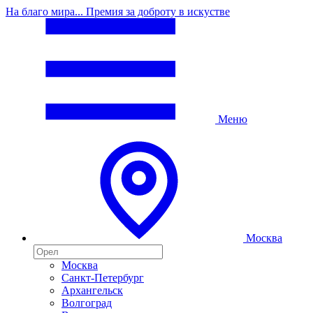
На благо мира... Премия за доброту в искустве
Меню
Москва
Москва
Санкт-Петербург
Архангельск
Волгоград