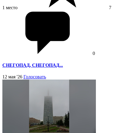
1 место
7
0
СНЕГОПАД, СНЕГОПАД...
12 мая '26
Голосовать