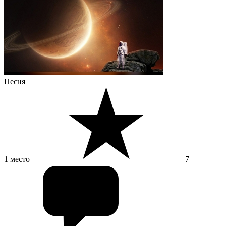
Песня
1 место
7