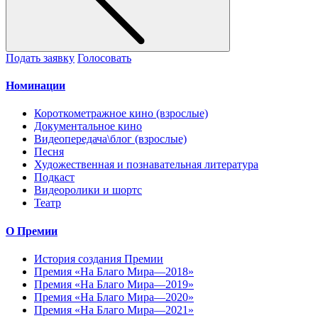
Подать заявку
Голосовать
Номинации
Короткометражное кино (взрослые)
Документальное кино
Видеопередача\блог (взрослые)
Песня
Художественная и познавательная литература
Подкаст
Видеоролики и шортс
Театр
О Премии
История создания Премии
Премия «На Благо Мира—2018»
Премия «На Благо Мира—2019»
Премия «На Благо Мира—2020»
Премия «На Благо Мира—2021»