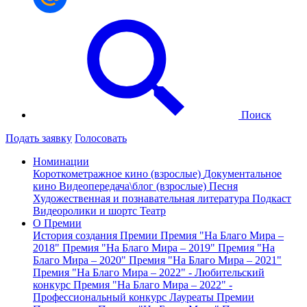
Поиск
Подать заявку
Голосовать
Номинации
Короткометражное кино (взрослые)
Документальное
кино
Видеопередача\блог (взрослые)
Песня
Художественная и познавательная литература
Подкаст
Видеоролики и шортс
Театр
О Премии
История создания Премии
Премия "На Благо Мира –
2018"
Премия "На Благо Мира – 2019"
Премия "На
Благо Мира – 2020"
Премия "На Благо Мира – 2021"
Премия "На Благо Мира – 2022" - Любительский
конкурс
Премия "На Благо Мира – 2022" -
Профессиональный конкурс
Лауреаты Премии