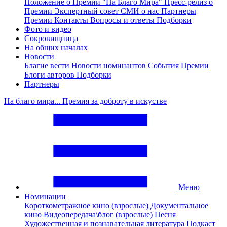
Положение о Премии "На Благо Мира"
Пресс-релиз о
Премии
Экспертный совет
СМИ о нас
Партнеры
Премии
Контакты
Вопросы и ответы
Подборки
Фото и видео
Сокровищница
На общих началах
Новости
Благие вести
Новости номинантов
События Премии
Блоги авторов
Подборки
Партнеры
На благо мира... Премия за доброту в искустве
Меню
Номинации
Короткометражное кино (взрослые)
Документальное
кино
Видеопередача\блог (взрослые)
Песня
Художественная и познавательная литература
Подкаст