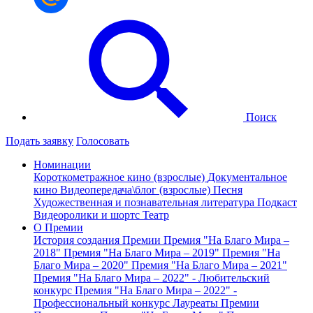
Поиск
Подать заявку
Голосовать
Номинации
Короткометражное кино (взрослые)
Документальное
кино
Видеопередача\блог (взрослые)
Песня
Художественная и познавательная литература
Подкаст
Видеоролики и шортс
Театр
О Премии
История создания Премии
Премия "На Благо Мира –
2018"
Премия "На Благо Мира – 2019"
Премия "На
Благо Мира – 2020"
Премия "На Благо Мира – 2021"
Премия "На Благо Мира – 2022" - Любительский
конкурс
Премия "На Благо Мира – 2022" -
Профессиональный конкурс
Лауреаты Премии