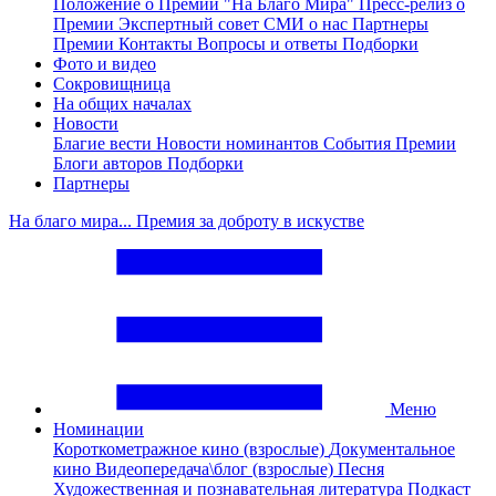
Положение о Премии "На Благо Мира"
Пресс-релиз о
Премии
Экспертный совет
СМИ о нас
Партнеры
Премии
Контакты
Вопросы и ответы
Подборки
Фото и видео
Сокровищница
На общих началах
Новости
Благие вести
Новости номинантов
События Премии
Блоги авторов
Подборки
Партнеры
На благо мира... Премия за доброту в искустве
Меню
Номинации
Короткометражное кино (взрослые)
Документальное
кино
Видеопередача\блог (взрослые)
Песня
Художественная и познавательная литература
Подкаст