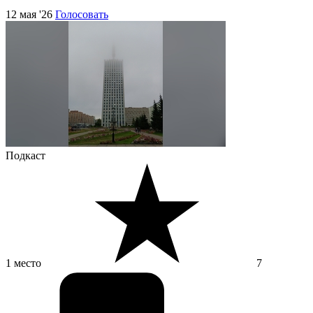
12 мая '26
Голосовать
Подкаст
1 место
7