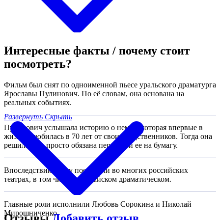
Интересные факты / почему стоит
посмотреть?
Фильм был снят по одноименной пьесе уральского драматурга
Ярославы Пулинович. По её словам, она основана на
реальных событиях.
Развернуть
Скрыть
Пулинович услышала историю о немке, которая впервые в
жизни влюбилась в 70 лет от своих родственников. Тогда она
решила, что просто обязана перенести ее на бумагу.
Впоследствии пьесу поставили во многих российских
театрах, в том числе в Алтайском драматическом.
Главные роли исполнили Любовь Сорокина и Николай
Мирошниченко.
Отзывы
Добавить отзыв