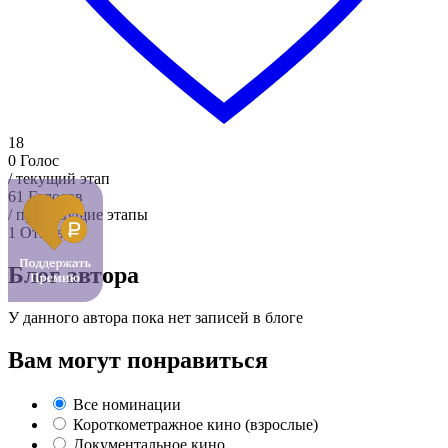
18
0
Голос
/ текущий этап
61
Голосов
/ предыдущие этапы
1
Отзыва
Блог автора
У данного автора пока нет записей в блоге
Вам могут понравиться
Все номинации
Короткометражное кино (взрослые)
Документальное кино