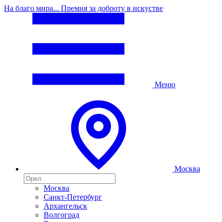
На благо мира... Премия за доброту в искустве
Меню
Москва
Москва
Санкт-Петербург
Архангельск
Волгоград