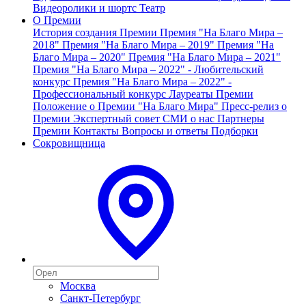
Видеоролики и шортс
Театр
О Премии
История создания Премии
Премия "На Благо Мира –
2018"
Премия "На Благо Мира – 2019"
Премия "На
Благо Мира – 2020"
Премия "На Благо Мира – 2021"
Премия "На Благо Мира – 2022" - Любительский
конкурс
Премия "На Благо Мира – 2022" -
Профессиональный конкурс
Лауреаты Премии
Положение о Премии "На Благо Мира"
Пресс-релиз о
Премии
Экспертный совет
СМИ о нас
Партнеры
Премии
Контакты
Вопросы и ответы
Подборки
Сокровищница
Москва
Санкт-Петербург