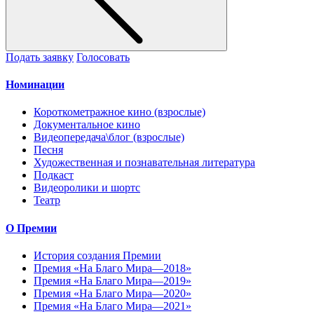
Подать заявку
Голосовать
Номинации
Короткометражное кино (взрослые)
Документальное кино
Видеопередача\блог (взрослые)
Песня
Художественная и познавательная литература
Подкаст
Видеоролики и шортс
Театр
О Премии
История создания Премии
Премия «На Благо Мира—2018»
Премия «На Благо Мира—2019»
Премия «На Благо Мира—2020»
Премия «На Благо Мира—2021»