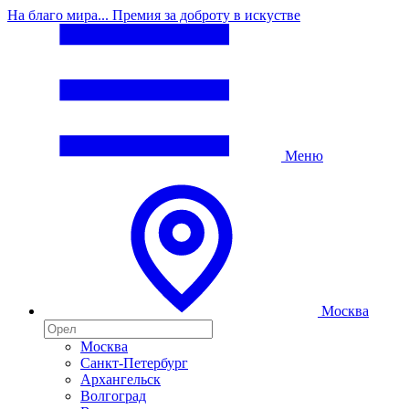
На благо мира... Премия за доброту в искустве
Меню
Москва
Москва
Санкт-Петербург
Архангельск
Волгоград