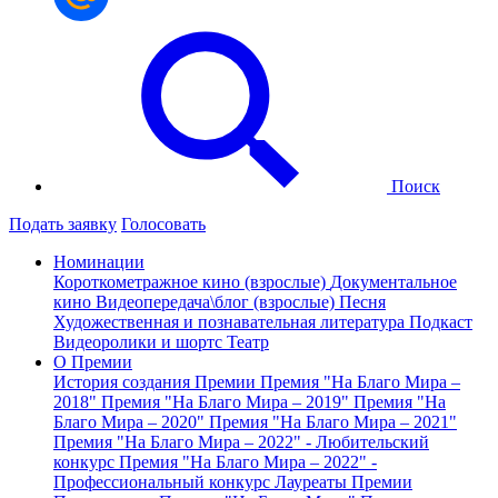
Поиск
Подать заявку
Голосовать
Номинации
Короткометражное кино (взрослые)
Документальное
кино
Видеопередача\блог (взрослые)
Песня
Художественная и познавательная литература
Подкаст
Видеоролики и шортс
Театр
О Премии
История создания Премии
Премия "На Благо Мира –
2018"
Премия "На Благо Мира – 2019"
Премия "На
Благо Мира – 2020"
Премия "На Благо Мира – 2021"
Премия "На Благо Мира – 2022" - Любительский
конкурс
Премия "На Благо Мира – 2022" -
Профессиональный конкурс
Лауреаты Премии