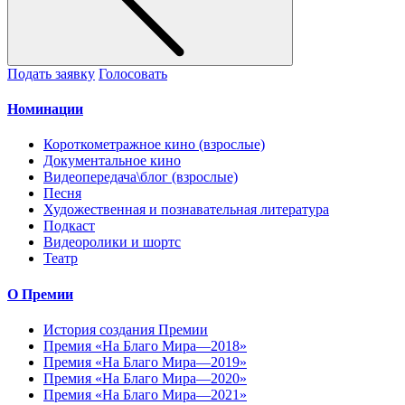
Подать заявку
Голосовать
Номинации
Короткометражное кино (взрослые)
Документальное кино
Видеопередача\блог (взрослые)
Песня
Художественная и познавательная литература
Подкаст
Видеоролики и шортс
Театр
О Премии
История создания Премии
Премия «На Благо Мира—2018»
Премия «На Благо Мира—2019»
Премия «На Благо Мира—2020»
Премия «На Благо Мира—2021»