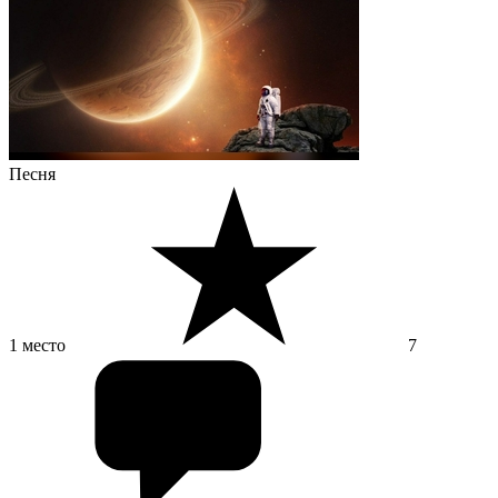
Песня
1 место
7