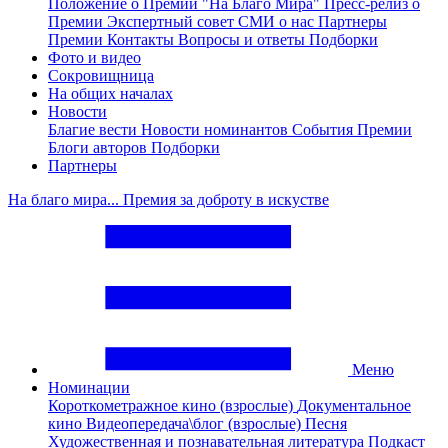
Положение о Премии "На Благо Мира"
Пресс-релиз о
Премии
Экспертный совет
СМИ о нас
Партнеры
Премии
Контакты
Вопросы и ответы
Подборки
Фото и видео
Сокровищница
На общих началах
Новости
Благие вести
Новости номинантов
События Премии
Блоги авторов
Подборки
Партнеры
На благо мира... Премия за доброту в искустве
Меню
Номинации
Короткометражное кино (взрослые)
Документальное
кино
Видеопередача\блог (взрослые)
Песня
Художественная и познавательная литература
Подкаст