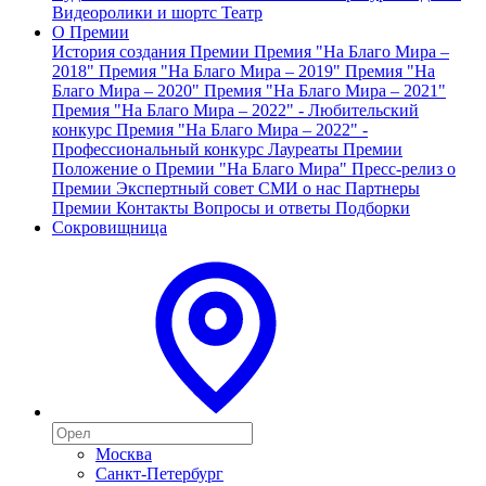
Видеоролики и шортс
Театр
О Премии
История создания Премии
Премия "На Благо Мира –
2018"
Премия "На Благо Мира – 2019"
Премия "На
Благо Мира – 2020"
Премия "На Благо Мира – 2021"
Премия "На Благо Мира – 2022" - Любительский
конкурс
Премия "На Благо Мира – 2022" -
Профессиональный конкурс
Лауреаты Премии
Положение о Премии "На Благо Мира"
Пресс-релиз о
Премии
Экспертный совет
СМИ о нас
Партнеры
Премии
Контакты
Вопросы и ответы
Подборки
Сокровищница
Москва
Санкт-Петербург