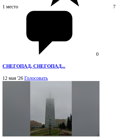
1 место
7
0
СНЕГОПАД, СНЕГОПАД...
12 мая '26
Голосовать