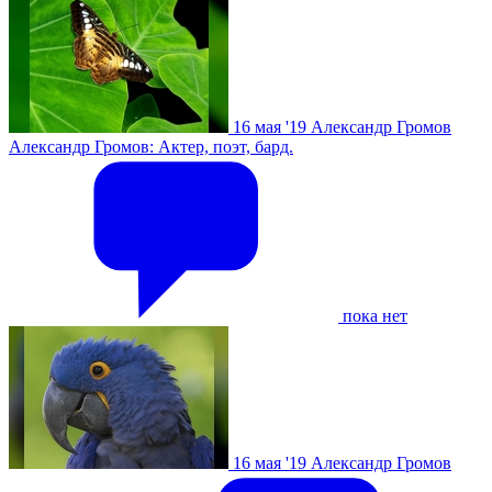
16 мая '19
Александр Громов
Александр Громов: Актер, поэт, бард.
пока нет
16 мая '19
Александр Громов