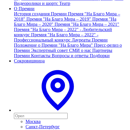
Видеоролики и шортс
Театр
О Премии
История создания Премии
Премия "На Благо Мира –
2018"
Премия "На Благо Мира – 2019"
Премия "На
Благо Мира – 2020"
Премия "На Благо Мира – 2021"
Премия "На Благо Мира – 2022" - Любительский
конкурс
Премия "На Благо Мира – 2022" -
Профессиональный конкурс
Лауреаты Премии
Положение о Премии "На Благо Мира"
Пресс-релиз о
Премии
Экспертный совет
СМИ о нас
Партнеры
Премии
Контакты
Вопросы и ответы
Подборки
Сокровищница
Москва
Санкт-Петербург