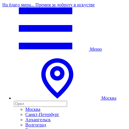
На благо мира... Премия за доброту в искустве
Меню
Москва
Москва
Санкт-Петербург
Архангельск
Волгоград