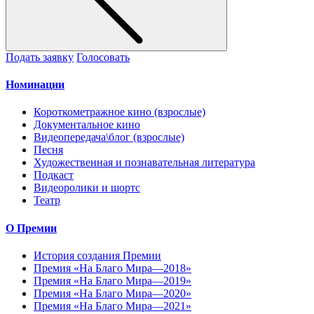
Подать заявку
Голосовать
Номинации
Короткометражное кино (взрослые)
Документальное кино
Видеопередача\блог (взрослые)
Песня
Художественная и познавательная литература
Подкаст
Видеоролики и шортс
Театр
О Премии
История создания Премии
Премия «На Благо Мира—2018»
Премия «На Благо Мира—2019»
Премия «На Благо Мира—2020»
Премия «На Благо Мира—2021»