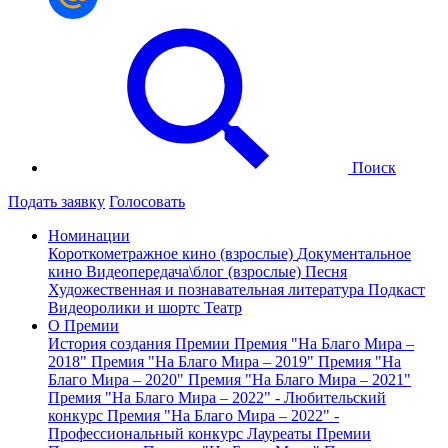
Поиск
Подать заявку
Голосовать
Номинации
Короткометражное кино (взрослые)
Документальное
кино
Видеопередача\блог (взрослые)
Песня
Художественная и познавательная литература
Подкаст
Видеоролики и шортс
Театр
О Премии
История создания Премии
Премия "На Благо Мира –
2018"
Премия "На Благо Мира – 2019"
Премия "На
Благо Мира – 2020"
Премия "На Благо Мира – 2021"
Премия "На Благо Мира – 2022" - Любительский
конкурс
Премия "На Благо Мира – 2022" -
Профессиональный конкурс
Лауреаты Премии