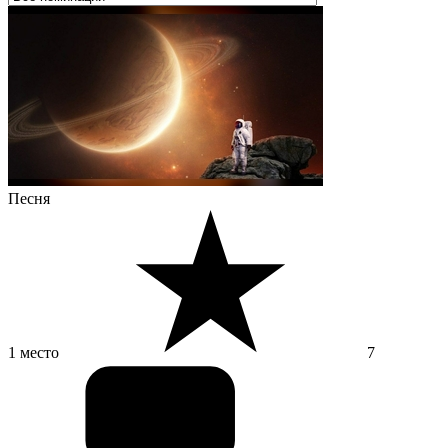
Песня
1 место
7