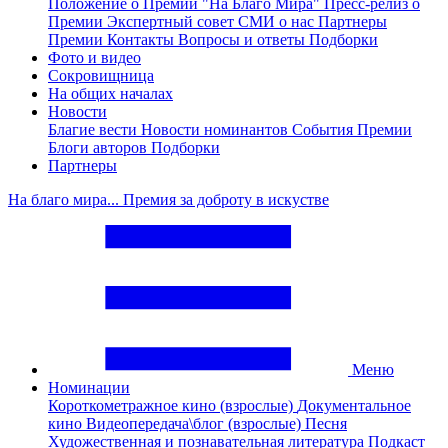
Положение о Премии "На Благо Мира"
Пресс-релиз о
Премии
Экспертный совет
СМИ о нас
Партнеры
Премии
Контакты
Вопросы и ответы
Подборки
Фото и видео
Сокровищница
На общих началах
Новости
Благие вести
Новости номинантов
События Премии
Блоги авторов
Подборки
Партнеры
На благо мира... Премия за доброту в искустве
Меню
Номинации
Короткометражное кино (взрослые)
Документальное
кино
Видеопередача\блог (взрослые)
Песня
Художественная и познавательная литература
Подкаст