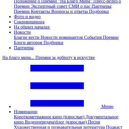
Положение о Премии "На Благо Мира"
Пресс-релиз о
Премии
Экспертный совет
СМИ о нас
Партнеры
Премии
Контакты
Вопросы и ответы
Подборки
Фото и видео
Сокровищница
На общих началах
Новости
Благие вести
Новости номинантов
События Премии
Блоги авторов
Подборки
Партнеры
На благо мира... Премия за доброту в искустве
Меню
Номинации
Короткометражное кино (взрослые)
Документальное
кино
Видеопередача\блог (взрослые)
Песня
Художественная и познавательная литература
Подкаст