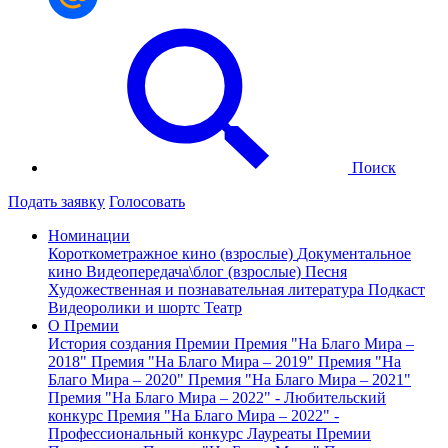
Поиск
Подать заявку
Голосовать
Номинации
Короткометражное кино (взрослые)
Документальное
кино
Видеопередача\блог (взрослые)
Песня
Художественная и познавательная литература
Подкаст
Видеоролики и шортс
Театр
О Премии
История создания Премии
Премия "На Благо Мира –
2018"
Премия "На Благо Мира – 2019"
Премия "На
Благо Мира – 2020"
Премия "На Благо Мира – 2021"
Премия "На Благо Мира – 2022" - Любительский
конкурс
Премия "На Благо Мира – 2022" -
Профессиональный конкурс
Лауреаты Премии