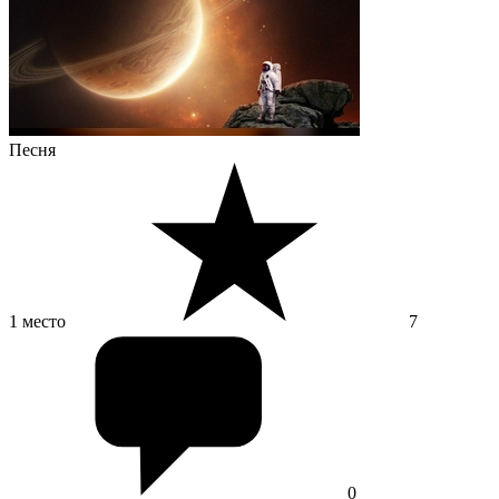
Песня
1 место
7
0