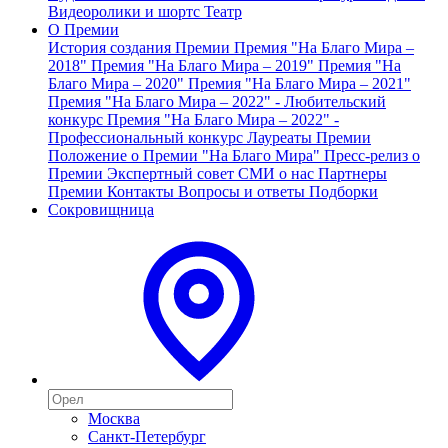
Видеоролики и шортс
Театр
О Премии
История создания Премии
Премия "На Благо Мира –
2018"
Премия "На Благо Мира – 2019"
Премия "На
Благо Мира – 2020"
Премия "На Благо Мира – 2021"
Премия "На Благо Мира – 2022" - Любительский
конкурс
Премия "На Благо Мира – 2022" -
Профессиональный конкурс
Лауреаты Премии
Положение о Премии "На Благо Мира"
Пресс-релиз о
Премии
Экспертный совет
СМИ о нас
Партнеры
Премии
Контакты
Вопросы и ответы
Подборки
Сокровищница
Москва
Санкт-Петербург