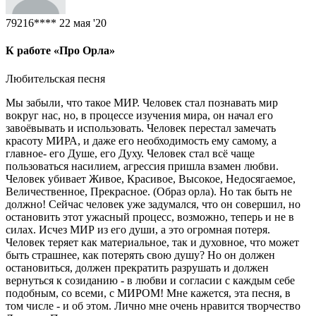
79216****
22 мая '20
К работе «Про Орла»
Любительская песня
Мы забыли, что такое МИР. Человек стал познавать мир
вокруг нас, но, в процессе изучения мира, он начал его
завоёвывать и использовать. Человек перестал замечать
красоту МИРА, и даже его необходимость ему самому, а
главное- его Душе, его Духу. Человек стал всё чаще
пользоваться насилием, агрессия пришла взамен любви.
Человек убивает Живое, Красивое, Высокое, Недосягаемое,
Величественное, Прекрасное. (Образ орла). Но так быть не
должно! Сейчас человек уже задумался, что он совершил, но
остановить этот ужасный процесс, возможно, теперь и не в
силах. Исчез МИР из его души, а это огромная потеря.
Человек теряет как материальное, так и духовное, что может
быть страшнее, как потерять свою душу? Но он должен
остановиться, должен прекратить разрушать и должен
вернуться к созиданию - в любви и согласии с каждым себе
подобным, со всеми, с МИРОМ! Мне кажется, эта песня, в
том числе - и об этом. Лично мне очень нравится творчество