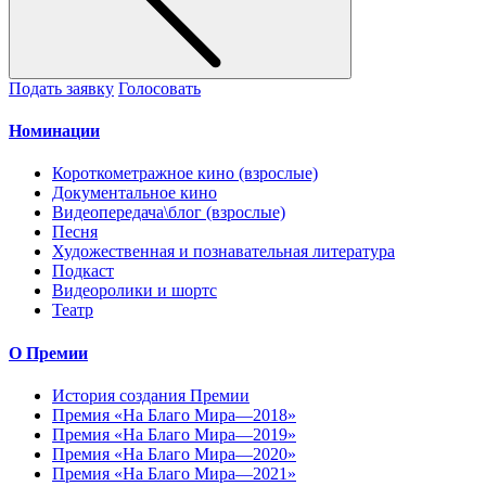
Подать заявку
Голосовать
Номинации
Короткометражное кино (взрослые)
Документальное кино
Видеопередача\блог (взрослые)
Песня
Художественная и познавательная литература
Подкаст
Видеоролики и шортс
Театр
О Премии
История создания Премии
Премия «На Благо Мира—2018»
Премия «На Благо Мира—2019»
Премия «На Благо Мира—2020»
Премия «На Благо Мира—2021»