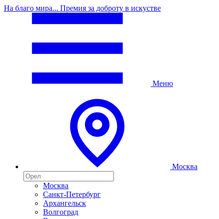
На благо мира... Премия за доброту в искустве
Меню
Москва
Москва
Санкт-Петербург
Архангельск
Волгоград