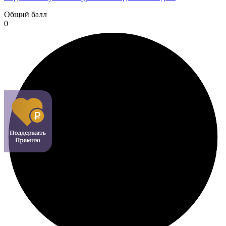
Общий балл
0