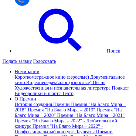
Поиск
Подать заявку
Голосовать
Номинации
Короткометражное кино (взрослые)
Документальное
кино
Видеопередача\блог (взрослые)
Песня
Художественная и познавательная литература
Подкаст
Видеоролики и шортс
Театр
О Премии
История создания Премии
Премия "На Благо Мира –
2018"
Премия "На Благо Мира – 2019"
Премия "На
Благо Мира – 2020"
Премия "На Благо Мира – 2021"
Премия "На Благо Мира – 2022" - Любительский
конкурс
Премия "На Благо Мира – 2022" -
Профессиональный конкурс
Лауреаты Премии