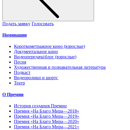
Подать заявку
Голосовать
Номинации
Короткометражное кино (взрослые)
Документальное кино
Видеопередача\блог (взрослые)
Песня
Художественная и познавательная литература
Подкаст
Видеоролики и шортс
Театр
О Премии
История создания Премии
Премия «На Благо Мира—2018»
Премия «На Благо Мира—2019»
Премия «На Благо Мира—2020»
Премия «На Благо Мира—2021»