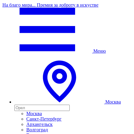
На благо мира... Премия за доброту в искустве
Меню
Москва
Москва
Санкт-Петербург
Архангельск
Волгоград