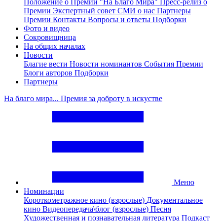
Положение о Премии "На Благо Мира"
Пресс-релиз о
Премии
Экспертный совет
СМИ о нас
Партнеры
Премии
Контакты
Вопросы и ответы
Подборки
Фото и видео
Сокровищница
На общих началах
Новости
Благие вести
Новости номинантов
События Премии
Блоги авторов
Подборки
Партнеры
На благо мира... Премия за доброту в искустве
Меню
Номинации
Короткометражное кино (взрослые)
Документальное
кино
Видеопередача\блог (взрослые)
Песня
Художественная и познавательная литература
Подкаст