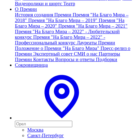
Видеоролики и шортс
Театр
О Премии
История создания Премии
Премия "На Благо Мира –
2018"
Премия "На Благо Мира – 2019"
Премия "На
Благо Мира – 2020"
Премия "На Благо Мира – 2021"
Премия "На Благо Мира – 2022" - Любительский
конкурс
Премия "На Благо Мира – 2022" -
Профессиональный конкурс
Лауреаты Премии
Положение о Премии "На Благо Мира"
Пресс-релиз о
Премии
Экспертный совет
СМИ о нас
Партнеры
Премии
Контакты
Вопросы и ответы
Подборки
Сокровищница
Москва
Санкт-Петербург