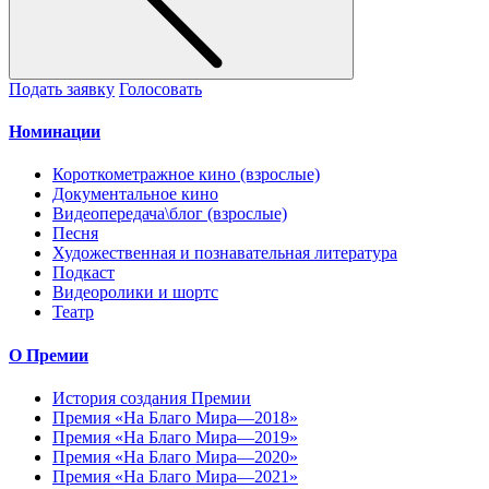
Подать заявку
Голосовать
Номинации
Короткометражное кино (взрослые)
Документальное кино
Видеопередача\блог (взрослые)
Песня
Художественная и познавательная литература
Подкаст
Видеоролики и шортс
Театр
О Премии
История создания Премии
Премия «На Благо Мира—2018»
Премия «На Благо Мира—2019»
Премия «На Благо Мира—2020»
Премия «На Благо Мира—2021»