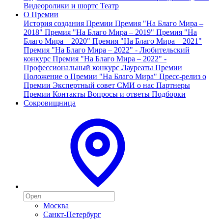
Видеоролики и шортс
Театр
О Премии
История создания Премии
Премия "На Благо Мира –
2018"
Премия "На Благо Мира – 2019"
Премия "На
Благо Мира – 2020"
Премия "На Благо Мира – 2021"
Премия "На Благо Мира – 2022" - Любительский
конкурс
Премия "На Благо Мира – 2022" -
Профессиональный конкурс
Лауреаты Премии
Положение о Премии "На Благо Мира"
Пресс-релиз о
Премии
Экспертный совет
СМИ о нас
Партнеры
Премии
Контакты
Вопросы и ответы
Подборки
Сокровищница
Москва
Санкт-Петербург