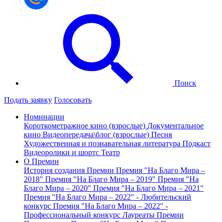
Поиск
Подать заявку
Голосовать
Номинации
Короткометражное кино (взрослые)
Документальное
кино
Видеопередача\блог (взрослые)
Песня
Художественная и познавательная литература
Подкаст
Видеоролики и шортс
Театр
О Премии
История создания Премии
Премия "На Благо Мира –
2018"
Премия "На Благо Мира – 2019"
Премия "На
Благо Мира – 2020"
Премия "На Благо Мира – 2021"
Премия "На Благо Мира – 2022" - Любительский
конкурс
Премия "На Благо Мира – 2022" -
Профессиональный конкурс
Лауреаты Премии