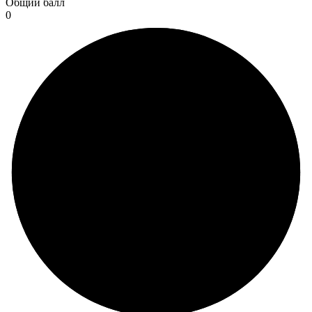
Общий балл
0