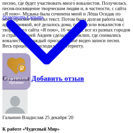
песню, где будет участвовать много вокалистов. Получилась
песня-посвящение творческим людям и, в частности, с сайта
«Я пою». Музыка была сочинена мной и Лёша Осидак по
Развернуть
Скрыть
моей просьбе написал текст. Потом была долгая работа над
аранжировкой, всё делалось дома, пригласили вокалистов с
творческого сайта «Я пою», 16 человек, все из разных городов
и стран. Андрей Авдеев сделал видеоклип, где снимались
вокалисты, и каждый присылал своё видео записи песни.
Весь процесс происходил по интернету.
Отзывы
Добавить отзыв
Галынин Владислав
25 декабря '20
К работе «Чудесный Мир»