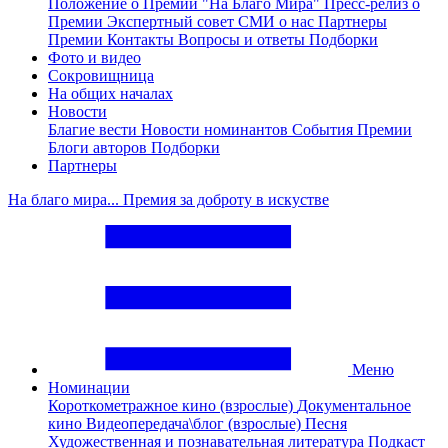
Положение о Премии "На Благо Мира"
Пресс-релиз о
Премии
Экспертный совет
СМИ о нас
Партнеры
Премии
Контакты
Вопросы и ответы
Подборки
Фото и видео
Сокровищница
На общих началах
Новости
Благие вести
Новости номинантов
События Премии
Блоги авторов
Подборки
Партнеры
На благо мира... Премия за доброту в искустве
Меню
Номинации
Короткометражное кино (взрослые)
Документальное
кино
Видеопередача\блог (взрослые)
Песня
Художественная и познавательная литература
Подкаст