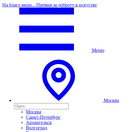
На благо мира... Премия за доброту в искустве
Меню
Москва
Москва
Санкт-Петербург
Архангельск
Волгоград