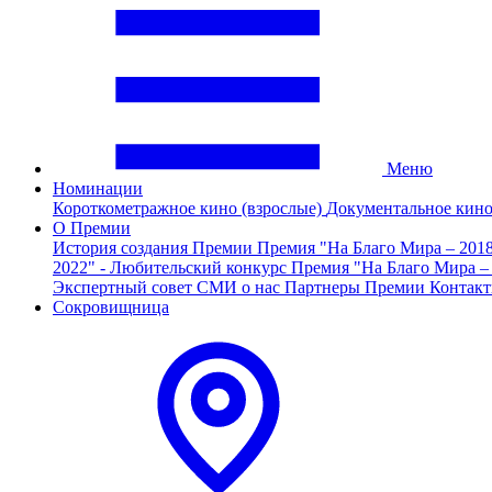
Меню
Номинации
Короткометражное кино (взрослые)
Документальное кин
О Премии
История создания Премии
Премия "На Благо Мира – 201
2022" - Любительский конкурс
Премия "На Благо Мира –
Экспертный совет
СМИ о нас
Партнеры Премии
Контак
Сокровищница