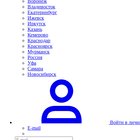
Воронеж
Владивосток
Екатеринбург
Ижевск
Иркутск
Казань
Кемерово
Краснодар
Красноярск
Мурманск
Россия
Уфа
Самара
Новосибирск
Войти в личн
E-mail