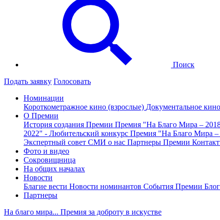
Поиск
Подать заявку
Голосовать
Номинации
Короткометражное кино (взрослые)
Документальное кин
О Премии
История создания Премии
Премия "На Благо Мира – 201
2022" - Любительский конкурс
Премия "На Благо Мира –
Экспертный совет
СМИ о нас
Партнеры Премии
Контак
Фото и видео
Сокровищница
На общих началах
Новости
Благие вести
Новости номинантов
События Премии
Блог
Партнеры
На благо мира... Премия за доброту в искустве