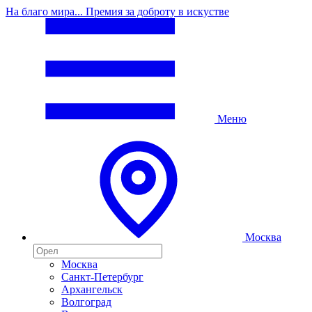
На благо мира... Премия за доброту в искустве
Меню
Москва
Москва
Санкт-Петербург
Архангельск
Волгоград