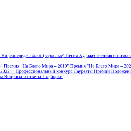
о
Видеопередача\блог (взрослые)
Песня
Художественная и познав
8"
Премия "На Благо Мира – 2019"
Премия "На Благо Мира – 20
 2022" - Профессиональный конкурс
Лауреаты Премии
Положени
ты
Вопросы и ответы
Подборки