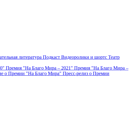
ательная литература
Подкаст
Видеоролики и шортс
Театр
20"
Премия "На Благо Мира – 2021"
Премия "На Благо Мира –
е о Премии "На Благо Мира"
Пресс-релиз о Премии