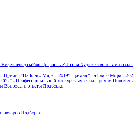
о
Видеопередача\блог (взрослые)
Песня
Художественная и познав
8"
Премия "На Благо Мира – 2019"
Премия "На Благо Мира – 20
 2022" - Профессиональный конкурс
Лауреаты Премии
Положени
ты
Вопросы и ответы
Подборки
и авторов
Подборки