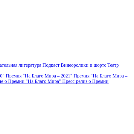
ательная литература
Подкаст
Видеоролики и шортс
Театр
20"
Премия "На Благо Мира – 2021"
Премия "На Благо Мира –
е о Премии "На Благо Мира"
Пресс-релиз о Премии