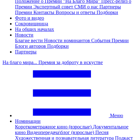
Положение о Премии "На Благо Мира"
Пресс-релиз о
Премии
Экспертный совет
СМИ о нас
Партнеры
Премии
Контакты
Вопросы и ответы
Подборки
Фото и видео
Сокровищница
На общих началах
Новости
Благие вести
Новости номинантов
События Премии
Блоги авторов
Подборки
Партнеры
На благо мира... Премия за доброту в искустве
Меню
Номинации
Короткометражное кино (взрослые)
Документальное
кино
Видеопередача\блог (взрослые)
Песня
Художественная и познавательная литература
Подкаст