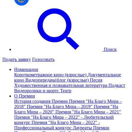
Поиск
Подать заявку
Голосовать
Номинации
Короткометражное кино (взрослые)
Документальное
кино
Видеопередача\блог (взрослые)
Песня
Художественная и познавательная литература
Подкаст
Видеоролики и шортс
Театр
О Премии
История создания Премии
Премия "На Благо Мира –
2018"
Премия "На Благо Мира – 2019"
Премия "На
Благо Мира – 2020"
Премия "На Благо Мира – 2021"
Премия "На Благо Мира – 2022" - Любительский
конкурс
Премия "На Благо Мира – 2022" -
Профессиональный конкурс
Лауреаты Премии