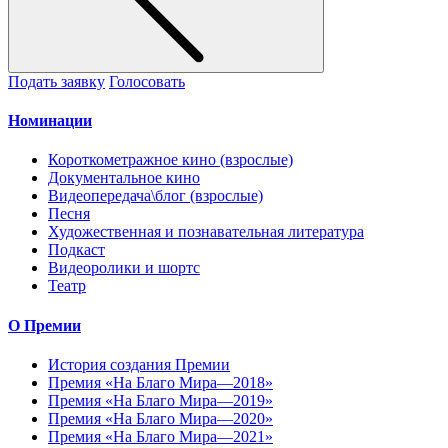
Подать заявку
Голосовать
Номинации
Короткометражное кино (взрослые)
Документальное кино
Видеопередача\блог (взрослые)
Песня
Художественная и познавательная литература
Подкаст
Видеоролики и шортс
Театр
О Премии
История создания Премии
Премия «На Благо Мира—2018»
Премия «На Благо Мира—2019»
Премия «На Благо Мира—2020»
Премия «На Благо Мира—2021»