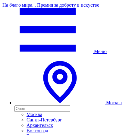
На благо мира... Премия за доброту в искустве
Меню
Москва
Москва
Санкт-Петербург
Архангельск
Волгоград