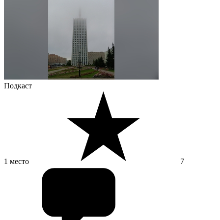
Подкаст
1 место
7