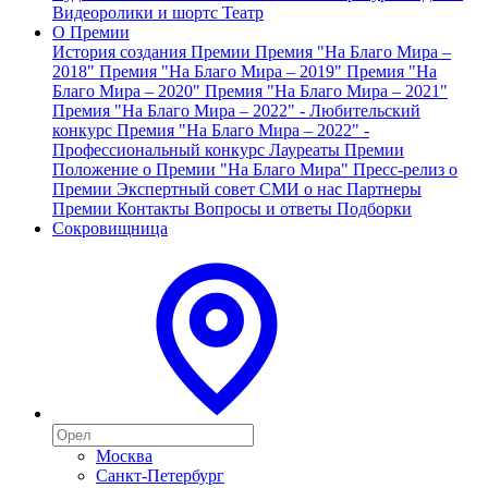
Видеоролики и шортс
Театр
О Премии
История создания Премии
Премия "На Благо Мира –
2018"
Премия "На Благо Мира – 2019"
Премия "На
Благо Мира – 2020"
Премия "На Благо Мира – 2021"
Премия "На Благо Мира – 2022" - Любительский
конкурс
Премия "На Благо Мира – 2022" -
Профессиональный конкурс
Лауреаты Премии
Положение о Премии "На Благо Мира"
Пресс-релиз о
Премии
Экспертный совет
СМИ о нас
Партнеры
Премии
Контакты
Вопросы и ответы
Подборки
Сокровищница
Москва
Санкт-Петербург