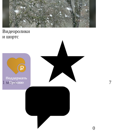
Видеоролики
и шортс
1 место
7
0