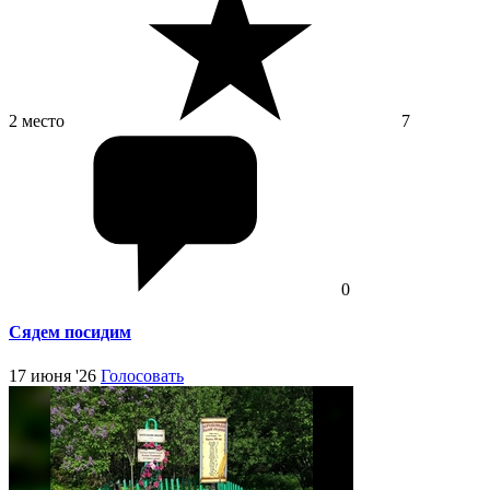
2 место
7
0
Сядем посидим
17 июня '26
Голосовать