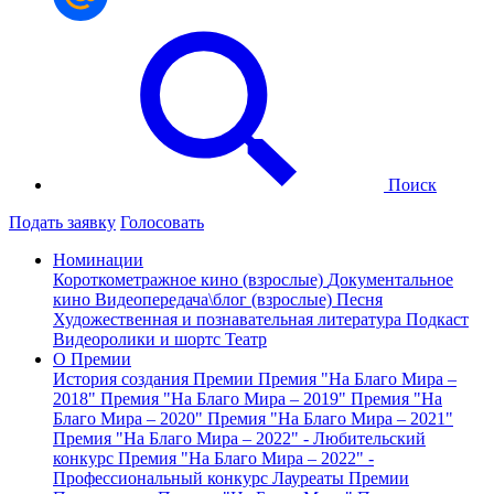
Поиск
Подать заявку
Голосовать
Номинации
Короткометражное кино (взрослые)
Документальное
кино
Видеопередача\блог (взрослые)
Песня
Художественная и познавательная литература
Подкаст
Видеоролики и шортс
Театр
О Премии
История создания Премии
Премия "На Благо Мира –
2018"
Премия "На Благо Мира – 2019"
Премия "На
Благо Мира – 2020"
Премия "На Благо Мира – 2021"
Премия "На Благо Мира – 2022" - Любительский
конкурс
Премия "На Благо Мира – 2022" -
Профессиональный конкурс
Лауреаты Премии