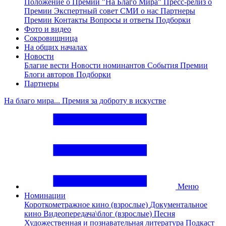
Положение о Премии "На Благо Мира"
Пресс-релиз о
Премии
Экспертный совет
СМИ о нас
Партнеры
Премии
Контакты
Вопросы и ответы
Подборки
Фото и видео
Сокровищница
На общих началах
Новости
Благие вести
Новости номинантов
События Премии
Блоги авторов
Подборки
Партнеры
На благо мира... Премия за доброту в искустве
Меню
Номинации
Короткометражное кино (взрослые)
Документальное
кино
Видеопередача\блог (взрослые)
Песня
Художественная и познавательная литература
Подкаст