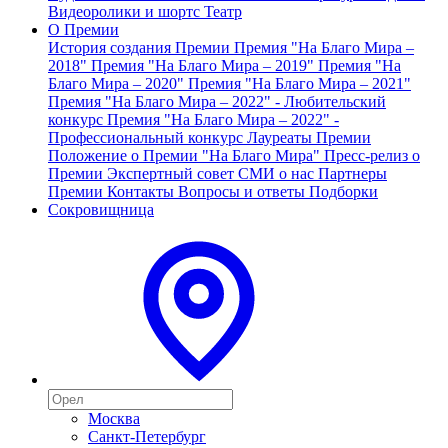
Видеоролики и шортс
Театр
О Премии
История создания Премии
Премия "На Благо Мира –
2018"
Премия "На Благо Мира – 2019"
Премия "На
Благо Мира – 2020"
Премия "На Благо Мира – 2021"
Премия "На Благо Мира – 2022" - Любительский
конкурс
Премия "На Благо Мира – 2022" -
Профессиональный конкурс
Лауреаты Премии
Положение о Премии "На Благо Мира"
Пресс-релиз о
Премии
Экспертный совет
СМИ о нас
Партнеры
Премии
Контакты
Вопросы и ответы
Подборки
Сокровищница
Москва
Санкт-Петербург