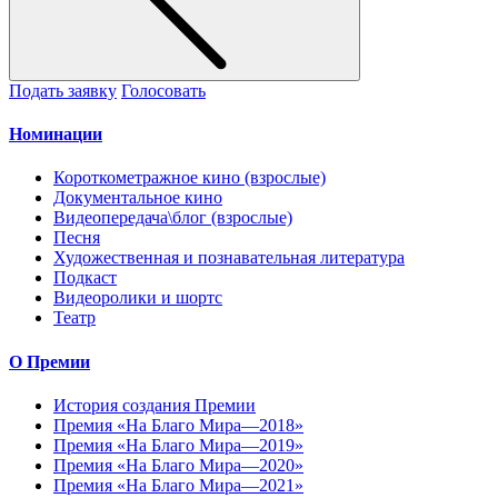
Подать заявку
Голосовать
Номинации
Короткометражное кино (взрослые)
Документальное кино
Видеопередача\блог (взрослые)
Песня
Художественная и познавательная литература
Подкаст
Видеоролики и шортс
Театр
О Премии
История создания Премии
Премия «На Благо Мира—2018»
Премия «На Благо Мира—2019»
Премия «На Благо Мира—2020»
Премия «На Благо Мира—2021»