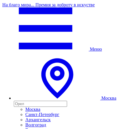
На благо мира... Премия за доброту в искустве
Меню
Москва
Москва
Санкт-Петербург
Архангельск
Волгоград