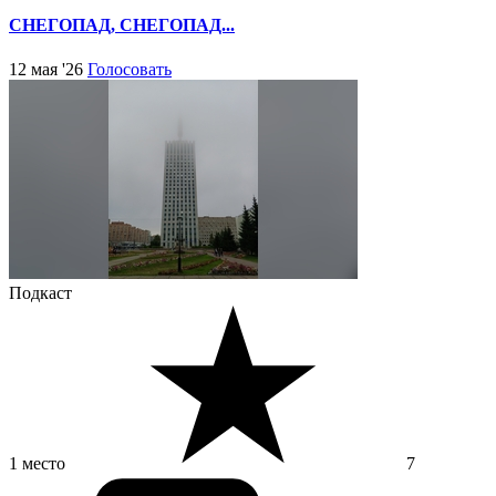
СНЕГОПАД, СНЕГОПАД...
12 мая '26
Голосовать
Подкаст
1 место
7