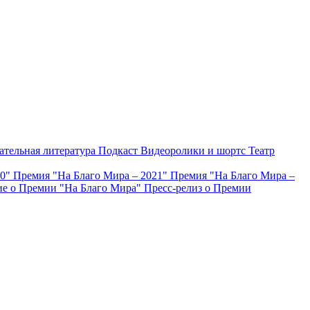
ательная литература
Подкаст
Видеоролики и шортс
Театр
20"
Премия "На Благо Мира – 2021"
Премия "На Благо Мира –
е о Премии "На Благо Мира"
Пресс-релиз о Премии