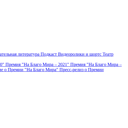
ательная литература
Подкаст
Видеоролики и шортс
Театр
20"
Премия "На Благо Мира – 2021"
Премия "На Благо Мира –
е о Премии "На Благо Мира"
Пресс-релиз о Премии