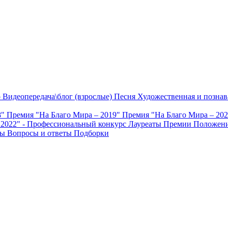
о
Видеопередача\блог (взрослые)
Песня
Художественная и познав
8"
Премия "На Благо Мира – 2019"
Премия "На Благо Мира – 20
 2022" - Профессиональный конкурс
Лауреаты Премии
Положени
ты
Вопросы и ответы
Подборки