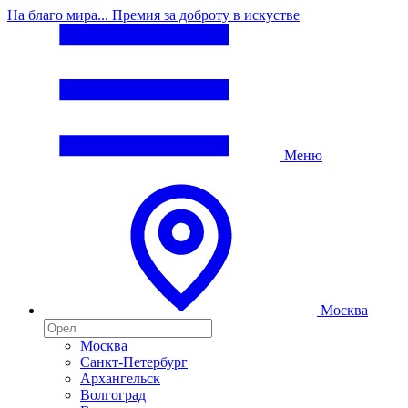
На благо мира... Премия за доброту в искустве
Меню
Москва
Москва
Санкт-Петербург
Архангельск
Волгоград