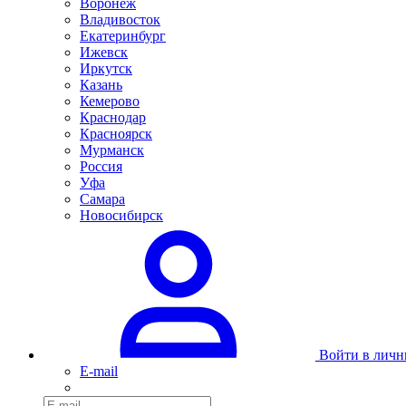
Воронеж
Владивосток
Екатеринбург
Ижевск
Иркутск
Казань
Кемерово
Краснодар
Красноярск
Мурманск
Россия
Уфа
Самара
Новосибирск
Войти в личн
E-mail