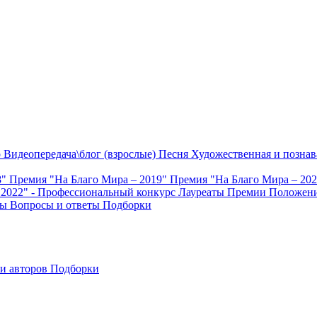
о
Видеопередача\блог (взрослые)
Песня
Художественная и познав
8"
Премия "На Благо Мира – 2019"
Премия "На Благо Мира – 20
 2022" - Профессиональный конкурс
Лауреаты Премии
Положени
ты
Вопросы и ответы
Подборки
и авторов
Подборки