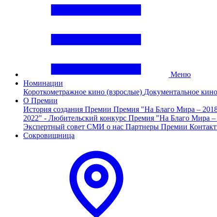
Меню
Номинации
Короткометражное кино (взрослые)
Документальное кин
О Премии
История создания Премии
Премия "На Благо Мира – 201
2022" - Любительский конкурс
Премия "На Благо Мира –
Экспертный совет
СМИ о нас
Партнеры Премии
Контак
Сокровищница