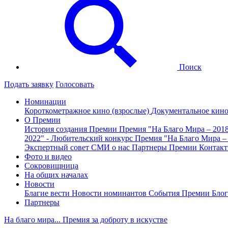
Поиск
Подать заявку
Голосовать
Номинации
Короткометражное кино (взрослые)
Документальное кин
О Премии
История создания Премии
Премия "На Благо Мира – 201
2022" - Любительский конкурс
Премия "На Благо Мира –
Экспертный совет
СМИ о нас
Партнеры Премии
Контак
Фото и видео
Сокровищница
На общих началах
Новости
Благие вести
Новости номинантов
События Премии
Блог
Партнеры
На благо мира... Премия за доброту в искустве