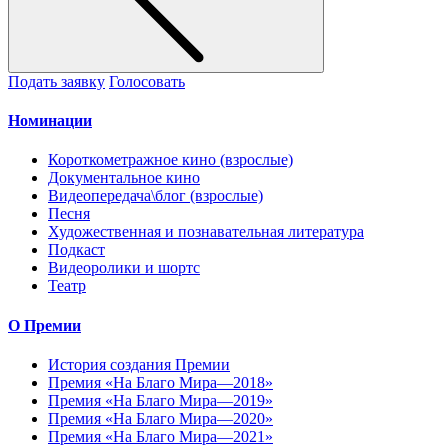
Подать заявку
Голосовать
Номинации
Короткометражное кино (взрослые)
Документальное кино
Видеопередача\блог (взрослые)
Песня
Художественная и познавательная литература
Подкаст
Видеоролики и шортс
Театр
О Премии
История создания Премии
Премия «На Благо Мира—2018»
Премия «На Благо Мира—2019»
Премия «На Благо Мира—2020»
Премия «На Благо Мира—2021»