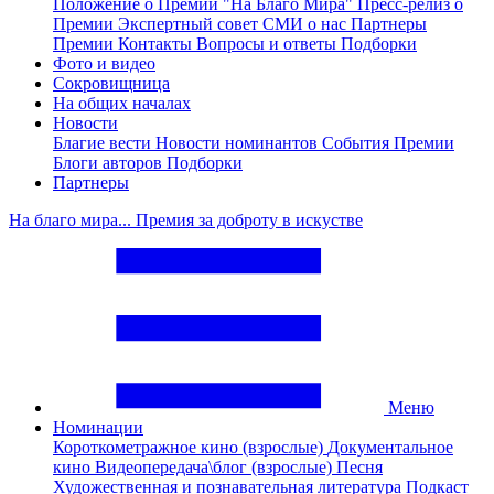
Положение о Премии "На Благо Мира"
Пресс-релиз о
Премии
Экспертный совет
СМИ о нас
Партнеры
Премии
Контакты
Вопросы и ответы
Подборки
Фото и видео
Сокровищница
На общих началах
Новости
Благие вести
Новости номинантов
События Премии
Блоги авторов
Подборки
Партнеры
На благо мира... Премия за доброту в искустве
Меню
Номинации
Короткометражное кино (взрослые)
Документальное
кино
Видеопередача\блог (взрослые)
Песня
Художественная и познавательная литература
Подкаст