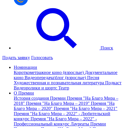
Поиск
Подать заявку
Голосовать
Номинации
Короткометражное кино (взрослые)
Документальное
кино
Видеопередача\блог (взрослые)
Песня
Художественная и познавательная литература
Подкаст
Видеоролики и шортс
Театр
О Премии
История создания Премии
Премия "На Благо Мира –
2018"
Премия "На Благо Мира – 2019"
Премия "На
Благо Мира – 2020"
Премия "На Благо Мира – 2021"
Премия "На Благо Мира – 2022" - Любительский
конкурс
Премия "На Благо Мира – 2022" -
Профессиональный конкурс
Лауреаты Премии