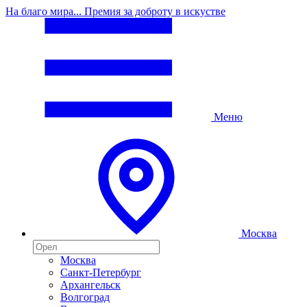
На благо мира... Премия за доброту в искустве
Меню
Москва
Москва
Санкт-Петербург
Архангельск
Волгоград