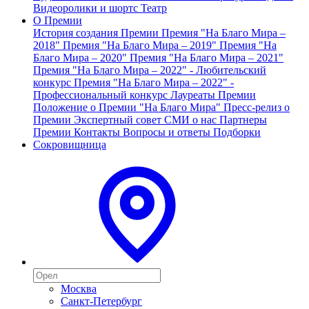
Видеоролики и шортс
Театр
О Премии
История создания Премии
Премия "На Благо Мира –
2018"
Премия "На Благо Мира – 2019"
Премия "На
Благо Мира – 2020"
Премия "На Благо Мира – 2021"
Премия "На Благо Мира – 2022" - Любительский
конкурс
Премия "На Благо Мира – 2022" -
Профессиональный конкурс
Лауреаты Премии
Положение о Премии "На Благо Мира"
Пресс-релиз о
Премии
Экспертный совет
СМИ о нас
Партнеры
Премии
Контакты
Вопросы и ответы
Подборки
Сокровищница
Москва
Санкт-Петербург