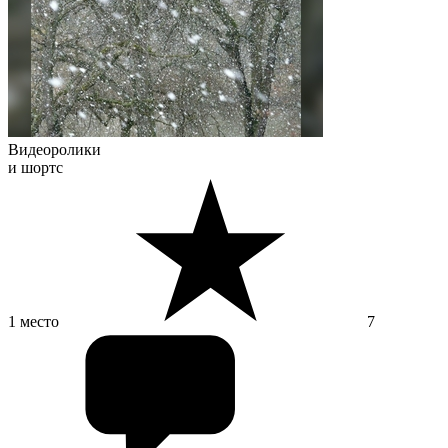
Видеоролики
и шортс
1 место
7