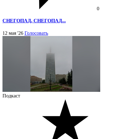
0
СНЕГОПАД, СНЕГОПАД...
12 мая '26
Голосовать
Подкаст