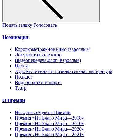
Подать заявку
Голосовать
Номинации
Короткометражное кино (взрослые)
Документальное кино
Видеопередача\блог (взрослые)
Песня
Художественная и познавательная литература
Подкаст
Видеоролики и шортс
Театр
О Премии
История создания Премии
Премия «На Благо Мира—2018»
Премия «На Благо Мира—2019»
Премия «На Благо Мира—2020»
Премия «На Благо Мира—2021»