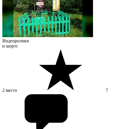
Видеоролики
и шортс
2 место
7