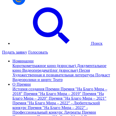
Поиск
Подать заявку
Голосовать
Номинации
Короткометражное кино (взрослые)
Документальное
кино
Видеопередача\блог (взрослые)
Песня
Художественная и познавательная литература
Подкаст
Видеоролики и шортс
Театр
О Премии
История создания Премии
Премия "На Благо Мира –
2018"
Премия "На Благо Мира – 2019"
Премия "На
Благо Мира – 2020"
Премия "На Благо Мира – 2021"
Премия "На Благо Мира – 2022" - Любительский
конкурс
Премия "На Благо Мира – 2022" -
Профессиональный конкурс
Лауреаты Премии