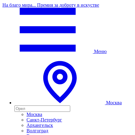
На благо мира... Премия за доброту в искустве
Меню
Москва
Москва
Санкт-Петербург
Архангельск
Волгоград