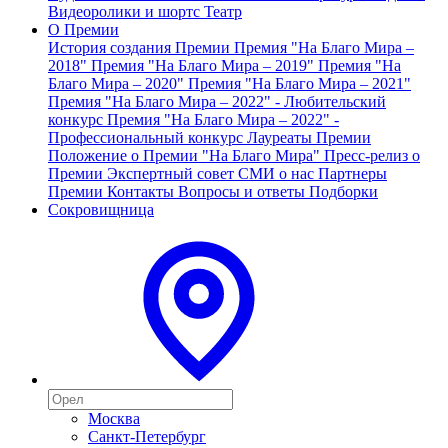
Видеоролики и шортс
Театр
О Премии
История создания Премии
Премия "На Благо Мира –
2018"
Премия "На Благо Мира – 2019"
Премия "На
Благо Мира – 2020"
Премия "На Благо Мира – 2021"
Премия "На Благо Мира – 2022" - Любительский
конкурс
Премия "На Благо Мира – 2022" -
Профессиональный конкурс
Лауреаты Премии
Положение о Премии "На Благо Мира"
Пресс-релиз о
Премии
Экспертный совет
СМИ о нас
Партнеры
Премии
Контакты
Вопросы и ответы
Подборки
Сокровищница
Москва
Санкт-Петербург