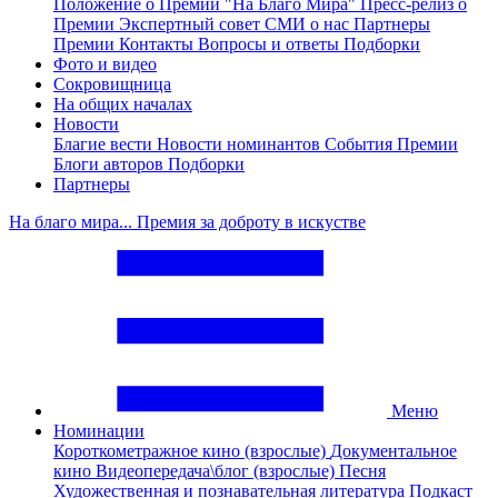
Положение о Премии "На Благо Мира"
Пресс-релиз о
Премии
Экспертный совет
СМИ о нас
Партнеры
Премии
Контакты
Вопросы и ответы
Подборки
Фото и видео
Сокровищница
На общих началах
Новости
Благие вести
Новости номинантов
События Премии
Блоги авторов
Подборки
Партнеры
На благо мира... Премия за доброту в искустве
Меню
Номинации
Короткометражное кино (взрослые)
Документальное
кино
Видеопередача\блог (взрослые)
Песня
Художественная и познавательная литература
Подкаст