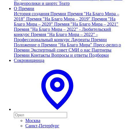
Видеоролики и шортс
Театр
О Премии
История создания Премии
Премия "На Благо Мира –
2018"
Премия "На Благо Мира – 2019"
Премия "На
Благо Мира – 2020"
Премия "На Благо Мира – 2021"
Премия "На Благо Мира – 2022" - Любительский
конкурс
Премия "На Благо Мира – 2022" -
Профессиональный конкурс
Лауреаты Премии
Положение о Премии "На Благо Мира"
Пресс-релиз о
Премии
Экспертный совет
СМИ о нас
Партнеры
Премии
Контакты
Вопросы и ответы
Подборки
Сокровищница
Москва
Санкт-Петербург