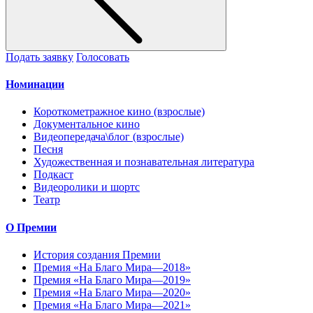
Подать заявку
Голосовать
Номинации
Короткометражное кино (взрослые)
Документальное кино
Видеопередача\блог (взрослые)
Песня
Художественная и познавательная литература
Подкаст
Видеоролики и шортс
Театр
О Премии
История создания Премии
Премия «На Благо Мира—2018»
Премия «На Благо Мира—2019»
Премия «На Благо Мира—2020»
Премия «На Благо Мира—2021»