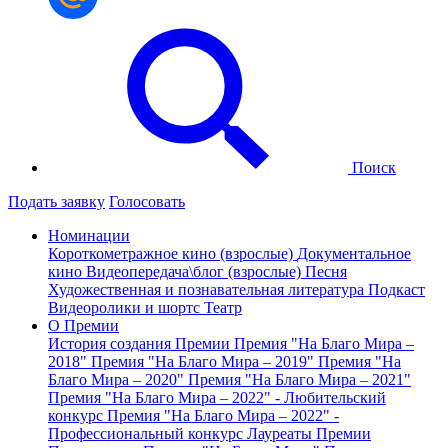
Поиск
Подать заявку
Голосовать
Номинации
Короткометражное кино (взрослые)
Документальное
кино
Видеопередача\блог (взрослые)
Песня
Художественная и познавательная литература
Подкаст
Видеоролики и шортс
Театр
О Премии
История создания Премии
Премия "На Благо Мира –
2018"
Премия "На Благо Мира – 2019"
Премия "На
Благо Мира – 2020"
Премия "На Благо Мира – 2021"
Премия "На Благо Мира – 2022" - Любительский
конкурс
Премия "На Благо Мира – 2022" -
Профессиональный конкурс
Лауреаты Премии