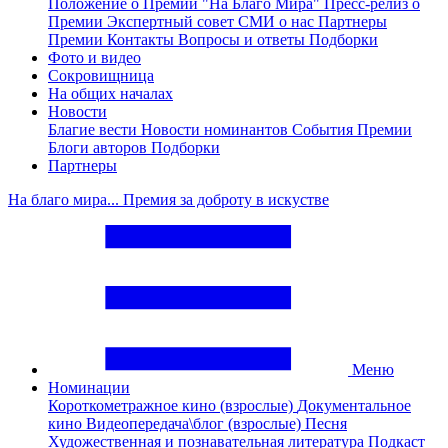
Положение о Премии "На Благо Мира"
Пресс-релиз о
Премии
Экспертный совет
СМИ о нас
Партнеры
Премии
Контакты
Вопросы и ответы
Подборки
Фото и видео
Сокровищница
На общих началах
Новости
Благие вести
Новости номинантов
События Премии
Блоги авторов
Подборки
Партнеры
На благо мира... Премия за доброту в искустве
Меню
Номинации
Короткометражное кино (взрослые)
Документальное
кино
Видеопередача\блог (взрослые)
Песня
Художественная и познавательная литература
Подкаст