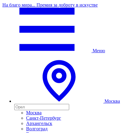
На благо мира... Премия за доброту в искустве
Меню
Москва
Москва
Санкт-Петербург
Архангельск
Волгоград