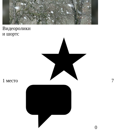
Видеоролики
и шортс
1 место
7
0